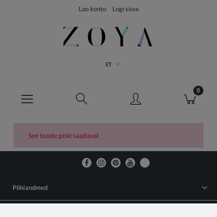
Loo konto
Logi sisse
ET
See toode pole saadaval.
Põhiandmed