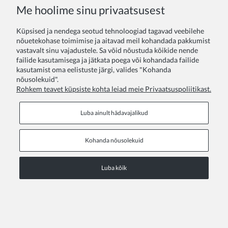
COPYRIGHT © 2026 ZOYA GROUP
Me hoolime sinu privaatsusest
Vaata saidi täisversiooni
Küpsised ja nendega seotud tehnoloogiad tagavad veebilehe
Sklep internetowy Shoper Premium
nõuetekohase toimimise ja aitavad meil kohandada pakkumist
vastavalt sinu vajadustele. Sa võid nõustuda kõikide nende
failide kasutamisega ja jätkata poega või kohandada failide
kasutamist oma eelistuste järgi, valides "Kohanda
nõusolekuid".
Rohkem teavet küpsiste kohta leiad meie Privaatsuspoliitikast.
Luba ainult hädavajalikud
Kohanda nõusolekuid
Luba kõik