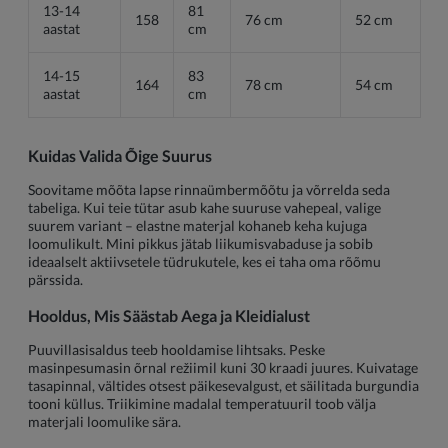
13-14
81
158
76 cm
52 cm
aastat
cm
14-15
83
164
78 cm
54 cm
aastat
cm
Kuidas Valida Õige Suurus
Soovitame mõõta lapse rinnaümbermõõtu ja võrrelda seda
tabeliga. Kui teie tütar asub kahe suuruse vahepeal, valige
suurem variant – elastne materjal kohaneb keha kujuga
loomulikult. Mini pikkus jätab liikumisvabaduse ja sobib
ideaalselt aktiivsetele tüdrukutele, kes ei taha oma rõõmu
pärssida.
Hooldus, Mis Säästab Aega ja Kleidialust
Puuvillasisaldus teeb hooldamise lihtsaks. Peske
masinpesumasin õrnal režiimil kuni 30 kraadi juures. Kuivatage
tasapinnal, vältides otsest päikesevalgust, et säilitada burgundia
tooni küllus. Triikimine madalal temperatuuril toob välja
materjali loomulike sära.