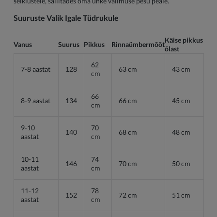
seiklustele, säilitades oma uhke välimuse pesu peale.
Suuruste Valik Igale Tüdrukule
Käise pikkus
Vanus
Suurus
Pikkus
Rinnaümbermõõt
õlast
62
7-8 aastat
128
63 cm
43 cm
cm
66
8-9 aastat
134
66 cm
45 cm
cm
9-10
70
140
68 cm
48 cm
aastat
cm
10-11
74
146
70 cm
50 cm
aastat
cm
11-12
78
152
72 cm
51 cm
aastat
cm