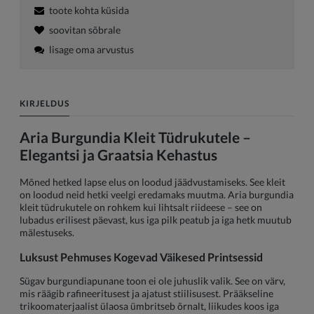
toote kohta küsida
soovitan sõbrale
lisage oma arvustus
KIRJELDUS
Aria Burgundia Kleit Tüdrukutele –
Elegantsi ja Graatsia Kehastus
Mõned hetked lapse elus on loodud jäädvustamiseks. See kleit
on loodud neid hetki veelgi eredamaks muutma. Aria burgundia
kleit tüdrukutele on rohkem kui lihtsalt riideese – see on
lubadus erilisest päevast, kus iga pilk peatub ja iga hetk muutub
mälestuseks.
Luksust Pehmuses Kogevad Väikesed Printsessid
Sügav burgundiapunane toon ei ole juhuslik valik. See on värv,
mis räägib rafineeritusest ja ajatust stiilisusest. Prääkseline
trikoomaterjaalist ülaosa ümbritseb õrnalt, liikudes koos iga