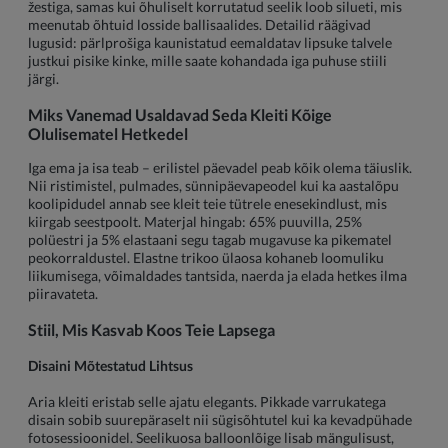
žestiga, samas kui õhuliselt korrutatud seelik loob silueti, mis
meenutab õhtuid losside ballisaalides. Detailid räägivad
lugusid: pärlprošiga kaunistatud eemaldatav lipsuke talvele
justkui pisike kinke, mille saate kohandada iga puhuse stiili
järgi.
Miks Vanemad Usaldavad Seda Kleiti Kõige
Olulisematel Hetkedel
Iga ema ja isa teab – erilistel päevadel peab kõik olema täiuslik.
Nii ristimistel, pulmades, sünnipäevapeodel kui ka aastalõpu
koolipidudel annab see kleit teie tütrele enesekindlust, mis
kiirgab seestpoolt. Materjal hingab: 65% puuvilla, 25%
polüestri ja 5% elastaani segu tagab mugavuse ka pikematel
peokorraldustel. Elastne trikoo ülaosa kohaneb loomuliku
liikumisega, võimaldades tantsida, naerda ja elada hetkes ilma
piiravateta.
Stiil, Mis Kasvab Koos Teie Lapsega
Disaini Mõtestatud Lihtsus
Aria kleiti eristab selle ajatu elegants. Pikkade varrukatega
disain sobib suurepäraselt nii sügisõhtutel kui ka kevadpühade
fotosessioonidel. Seelikuosa balloonlõige lisab mängulisust,