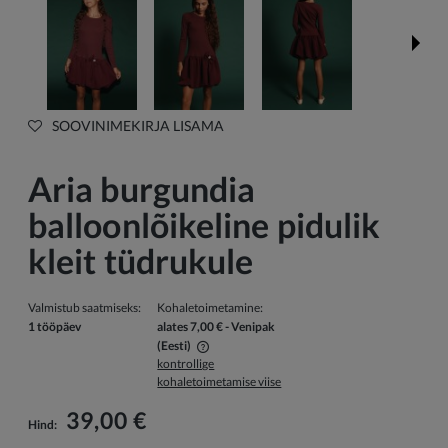
SOOVINIMEKIRJA LISAMA
Aria burgundia
balloonlõikeline pidulik
kleit tüdrukule
Valmistub saatmiseks:
Kohaletoimetamine:
1 tööpäev
alates 7,00 €
- Venipak
(Eesti)
kontrollige
Hind ei sisalda võimalikke maksekulusid
kohaletoimetamise viise
39,00 €
Hind: