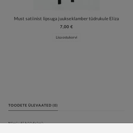
Must satiinist lipsuga juukseklamber tüdrukule Eliza
7,00 €
Lisa ostukorvi
TOODETE ÜLEVAATED (0)
Nimi või hüüdnimi: