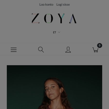
Loo konto
Logi sisse
ET