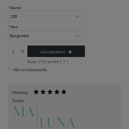
*
Suurus:
*
Värv:
tk
Lisa ostukorvi
Saate
1755
punkti [
?
]
*
- Väli on kohustuslik
Hinnang:
Tootja: