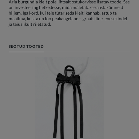
Aria burgundia kleit pole lihtsalt ostukorvisse lisatav toode. See
on investeering hetkedesse, mida mäletatakse aastakümneid
hiljem. Iga kord, kui teie tütar seda kleiti kannab, astub ta
maailma, kus ta on loo peakangelane – graatsiline, enesekindel
ja täiuslikult riietatud.
SEOTUD TOOTED