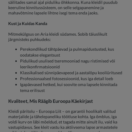
säilitades samal ajal piduliku õhkkonna. Kuna kleidil puudub
keeruline kinnitussüsteem, on selle selgapanemine ja
mahavõtmine lapsele lihtne isegi tema enda jaoks.
Kust ja Kuidas Kanda
Mitmekülgsus on Aria kleidi südames. Sobib täiuslikult
järgmisteks puhkudeks:
Perekondlikud tähtpäevad ja pulmapidustusted, kus
oodatakse elegantsust
Pidulikud usulised tseremooniad nagu ristimised või
leerikonfirmatsioonid
Klassikalised sünnipäevapeod ja aastalõpu kooliüritused
Professionaalsed fotosessioonid, kus iga detail loeb
Igapäevased hetked, kui soovite oma lapsele kinnitada
tema erilisust
Kvaliteet, Mis Räägib Euroopa Käekirjast
Kleidi päritolu – Euroopa Liit – on garantii hoolikalt valitud
materjalide ja tähelepaneliku töötluse kohta. Iga õmblus, iga
voldi kurv on läbi mõeldud, et tagada mitte ainult ilu, vaid ka
vastupidavus. See kleit vastu ka aktiivsema lapse armastetele