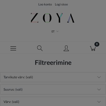
Loo konto
Logi sisse
ET
Filtreerimine
Tarvikute värv: (vali)
Suurus: (vali)
Värv: (vali)