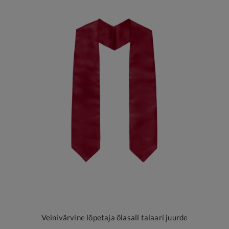
Veinivärvine lõpetaja õlasall talaari juurde