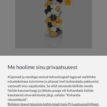
ZOYA läbipaistev diplomitoru musta lõpumütsiga – komplekt 6 tk maiustustele ja diplomile
Me hoolime sinu privaatsusest
13,00 €
Küpsised ja nendega seotud tehnoloogiad tagavad veebilehe
nõuetekohase toimimise ja aitavad meil kohandada pakkumist
LISATARVIKUD
vastavalt sinu vajadustele. Sa võid nõustuda kõikide nende
failide kasutamisega ja jätkata poega või kohandada failide
kasutamist oma eelistuste järgi, valides "Kohanda
Lõpetamine – eriline hetk eluteel, mida tasub tähistada stiilselt
nõusolekuid".
Rohkem teavet küpsiste kohta leiad meie Privaatsuspoliitikast.
Loe edasi