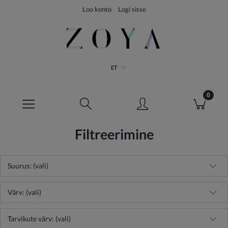
Loo konto
Logi sisse
ET
Filtreerimine
Suurus: (vali)
Värv: (vali)
Tarvikute värv: (vali)