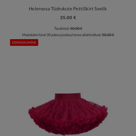
Heleroosa Tüdrukute PettiSkirt Seelik
35,00 €
Tavahind:
50,00 €
Madalaim hind 30 päeva jooksul enne allahindlust:
50,00 €
ERIPAKKUMINE