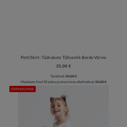
PettiSkirt: Tüdrukute Tüllseelik Bordo Värvis
35,00 €
Tavahind:
50,00 €
Madalaim hind 30 päeva jooksul enne allahindlust:
50,00 €
ERIPAKKUMINE