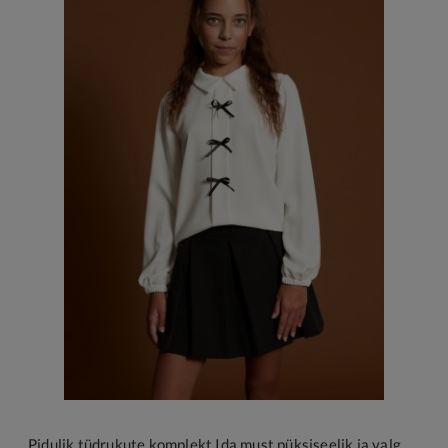
Pidulik tüdrukute komplekt Ida must püksiseelik ja valge lipsupluus