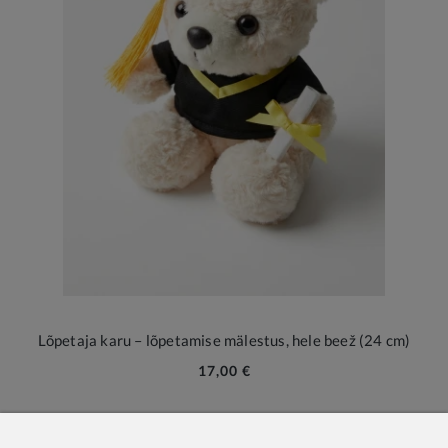
Lõpetaja karu – lõpetamise mälestus, hele beež (24 cm)
17,00 €
Lõpukaru – Armsaim Kingitus Iga