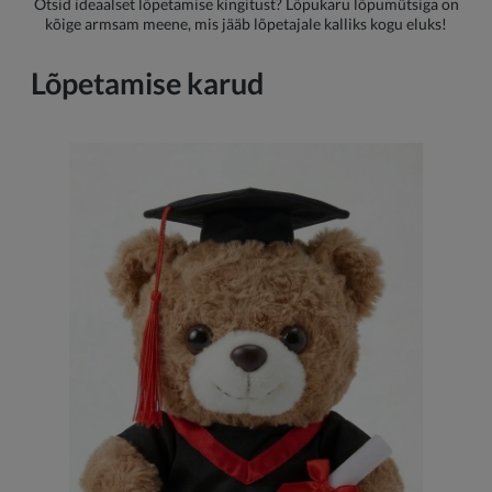
Otsid ideaalset lõpetamise kingitust? Lõpukaru lõpumütsiga on
kõige armsam meene, mis jääb lõpetajale kalliks kogu eluks!
Lõpetamise karud