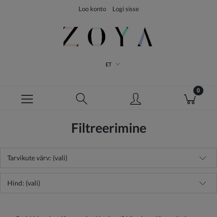
Loo konto
Logi sisse
ET
Filtreerimine
Tarvikute värv: (vali)
Hind: (vali)