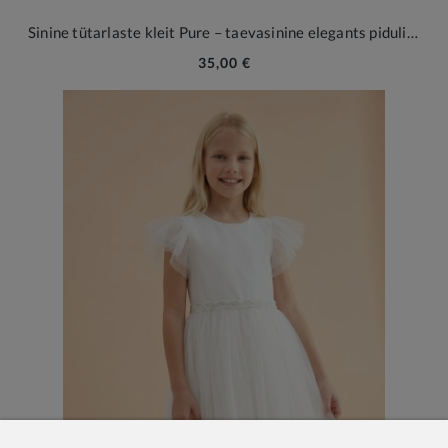
Sinine tütarlaste kleit Pure – taevasinine elegants pidulikeks hetkedeks
35,00 €