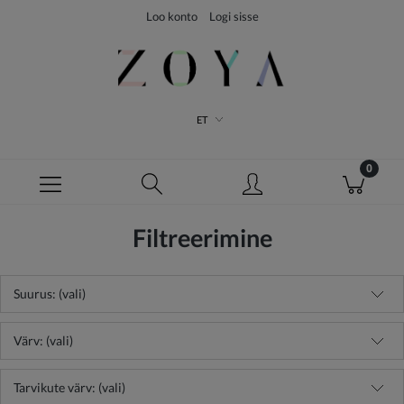
Loo konto
Logi sisse
ET
Filtreerimine
Suurus: (vali)
Värv: (vali)
Tarvikute värv: (vali)