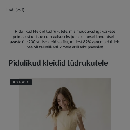
Hind: (vali)
Pidulikud kleidid tüdrukutele, mis muudavad iga väikese
printsessi unistused reaalsuseks juba esimesel kandmisel –
avasta üle 200 stiilse kleidivaliku, millest 89% vanemaid ütleb:
'See oli täiuslik valik meie eriliseks päevaks!'
Pidulikud kleidid tüdrukutele
UUS TOODE