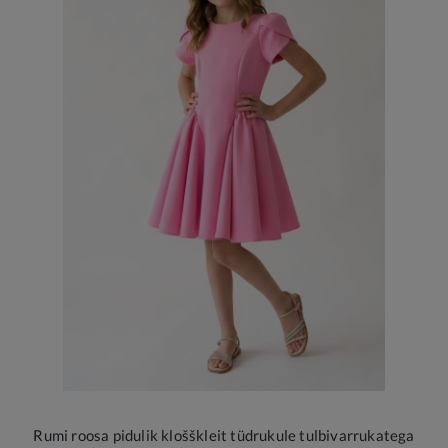
Rumi roosa pidulik klošškleit tüdrukule tulbivarrukatega