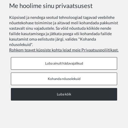
Me hoolime sinu privaatsusest
Küpsised ja nendega seotud tehnoloogiad tagavad veebilehe
nõuetekohase toimimise ja aitavad meil kohandada pakkumist
vastavalt sinu vajadustele. Sa võid nõustuda kõikide nende
failide kasutamisega ja jätkata poega või kohandada failide
kasutamist oma eelistuste järgi, valides "Kohanda
nõusolekuid".
Tütarlaste pidulik kleit Elora Kreemikasvalge
Rohkem teavet küpsiste kohta leiad meie Privaatsuspoliitikast.
53,00 €
Luba ainult hädavajalikud
Kohanda nõusolekuid
Luba kõik