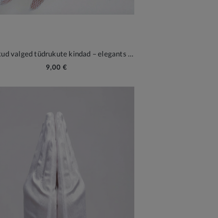
Pidulikud valged tüdrukute kindad – elegants ja mugavus
9,00 €