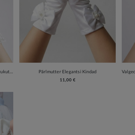
Pitsilised pidulikud kindad volangiga tüdrukutele
Pärlmutter Elegantsi Kindad
11,00 €