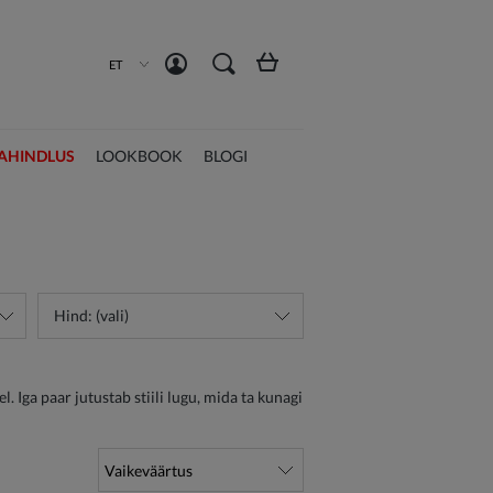
Loo konto
Logi sisse
ET
AHINDLUS
LOOKBOOK
BLOGI
Hind: (vali)
l. Iga paar jutustab stiili lugu, mida ta kunagi