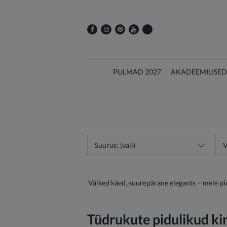
PULMAD 2027
AKADEEMILISED
Suurus: (vali)
V
Väiked käed, suurepärane elegants – meie piduli
Tüdrukute pidulikud ki