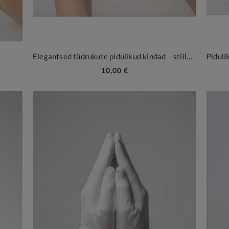
Elegantsed tüdrukute pidulikud kindad – stiilne aksessuaar erilisteks hetkedeks
10,00 €