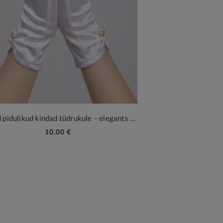
Valged pidulikud kindad tüdrukule – elegants ja stiil erilisteks sündmusteks
10,00 €