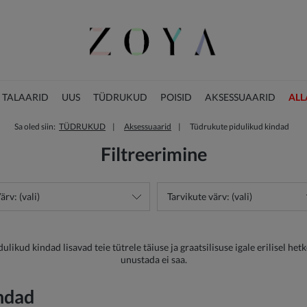
 TALAARID
UUS
TÜDRUKUD
POISID
AKSESSUAARID
ALL
Sa oled siin:
TÜDRUKUD
Aksessuaarid
Tüdrukute pidulikud kindad
JÕULUKOLLEKTSIOON
Filtreerimine
ärv: (vali)
Tarvikute värv: (vali)
kud kindad lisavad teie tütrele täiuse ja graatsilisuse igale erilisel hetke
unustada ei saa.
ndad