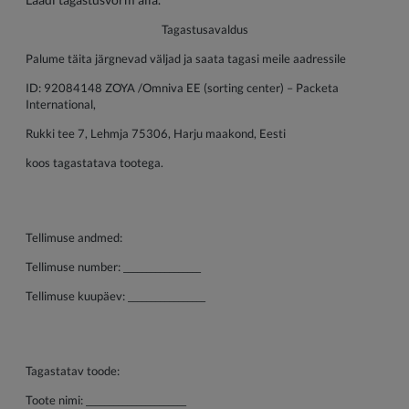
Tagastusavaldus
Palume täita järgnevad väljad ja saata tagasi meile aadressile
ID: 92084148 ZOYA /Omniva EE (sorting center) – Packeta
International,
Rukki tee 7, Lehmja 75306, Harju maakond, Eesti
koos tagastatava tootega.
Tellimuse andmed:
Tellimuse number: _________________
Tellimuse kuupäev: _________________
Tagastatav toode:
Toote nimi: ______________________