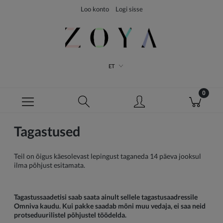
Loo konto
Logi sisse
ET
Tagastused
Teil on õigus käesolevast lepingust taganeda 14 päeva jooksul
ilma põhjust esitamata.
Tagastussaadetisi saab saata ainult sellele tagastusaadressile
Omniva kaudu. Kui pakke saadab mõni muu vedaja, ei saa neid
protseduurilistel põhjustel töödelda.