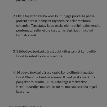
Ostja tagastab kauba koos kviitungiga poodi 14 päeva
jooksul pärast lepingust taganemise deklaratsiooni
esitamist. Tagastatav kaup peaks olema originaalpakendis
puutumata, sellel ei ole kasutamisjälgi. Saatmiskulud
kannab klient.
3 tööpäeva jooksul pärast paki kättesaamist kontrollib
Pood tarnitud toote seisukorda.
14 päeva jooksul pärast kauba kontrollimist tagastab
Pood Kliendile tasutud summa. Klient peaks märkima
pangakonto numbri, kuhu raha tagasi makstakse.
Krediitkaardiga maksmise korral makstakse raha tagasi
kaardile.
Laadi tagastusvorm alla.