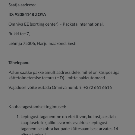
Saatja aadress:
ID: 92084148 ZOYA
Omniva EE (sorting center) – Packeta International,
Rukki tee 7,
Lehmja 75306, Harju maakond, Eesti
Tähelepanu
Palun saatke pakke ainult aadressidele, millel on käsipostiga
kättetoimetamise teenus (HD) - mitte pakiautomaati.
Vajadusel võite esitada Omniva numbri: +372 661 6616
Kauba tagastamise tingimused:
Lepingust taganemine on efektiivne, kui ostja esitab
kauplusele kirjalikus vormis avalduse lepingust
taganemise kohta kaupade kättesaamisest arvates 14
päeva jooksul.