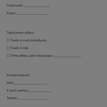
Toote kood: ______________________
Kogus: __________________________
Tagastamise põhjus:
☐
Toode ei vasta kirjeldusele
☐
Toode ei sobi
☐
Teine põhjus, palun täpsustage: _______________________
Kontaktandmed:
Nimi: ___________________________
E-posti aadress: ___________________
Telefon: _________________________