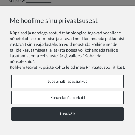
Kuupäev: _________________
Me hoolime sinu privaatsusest
Kui teil on küsimusi või muresid, võtke meiega ühendust
Küpsised ja nendega seotud tehnoloogiad tagavad veebilehe
kontaktivormi kaudu aadressil info@ zoyafashion.ee
nõuetekohase toimimise ja aitavad meil kohandada pakkumist
vastavalt sinu vajadustele. Sa võid nõustuda kõikide nende
Oleme teie käsutuses.
failide kasutamisega ja jätkata poega või kohandada failide
ZOYA Fashion - Tüdrukute kleidid, laste kleidid, beebi kleidid,
kasutamist oma eelistuste järgi, valides "Kohanda
tüdrukute pidulikud kleidid ideaalne valik sünnipäevapidude,
nõusolekuid".
ballide, pulmade, väikeste pruutneitside, pidulike ürituste,
Rohkem teavet küpsiste kohta leiad meie Privaatsuspoliitikast.
ristimise jaoks.
Luba ainult hädavajalikud
Kohanda nõusolekuid
Põhiandmed
Luba kõik
COPYRIGHT © 2026 ZOYA GROUP
Vaata saidi täisversiooni