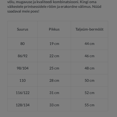
võlu, mugavuse ja kvaliteedi kombinatsiooni. Kingi oma
väikestele printsessidele rõõm ja erakordne välimus. Nüüd
saadaval meie poes!
Suurus
Pikkus
Taljeüm-bermõõt
80
19 cm
44 cm
86/92
22 cm
46 cm
98/104
25 cm
48 cm
110
28 cm
50 cm
116/122
31 cm
52 cm
128/134
33 cm
55 cm