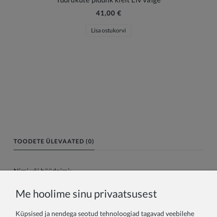
41,00 €
Lisa ostukorvi
TOODETE ÜLEVAATED (0)
Nimi või hüüdnimi:
Me hoolime sinu privaatsusest
Teie arvustus:
Küpsised ja nendega seotud tehnoloogiad tagavad veebilehe