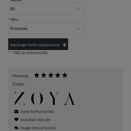
*
Värv:
teavitage toote saadavusest
*
- Väli on kohustuslik
Hinnang:
Tootja:
toote kohta küsida
soovitan sõbrale
lisage oma arvustus