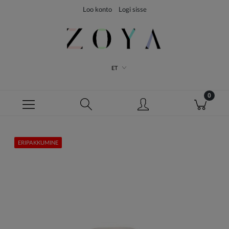
Loo konto
Logi sisse
ET
ERIPAKKUMINE