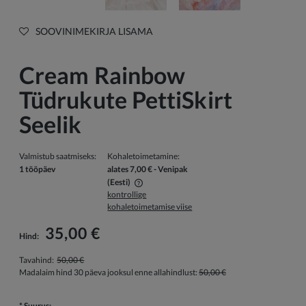
SOOVINIMEKIRJA LISAMA
Cream Rainbow
Tüdrukute PettiSkirt
Seelik
Valmistub saatmiseks:
Kohaletoimetamine:
1 tööpäev
alates 7,00 €
- Venipak
(Eesti)
kontrollige
Hind ei sisalda võimalikke maksekulusid
kohaletoimetamise viise
35,00 €
Hind:
Tavahind:
50,00 €
Madalaim hind 30 päeva jooksul enne allahindlust:
50,00 €
*
Suurus: