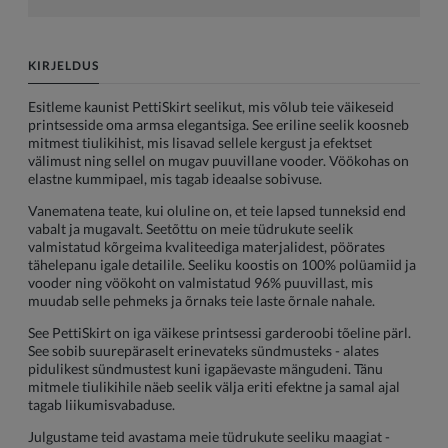
KIRJELDUS
Esitleme kaunist PettiSkirt seelikut, mis võlub teie väikeseid
printsesside oma armsa elegantsiga. See eriline seelik koosneb
mitmest tiulikihist, mis lisavad sellele kergust ja efektset
välimust ning sellel on mugav puuvillane vooder. Vöökohas on
elastne kummipael, mis tagab ideaalse sobivuse.
Vanematena teate, kui oluline on, et teie lapsed tunneksid end
vabalt ja mugavalt. Seetõttu on meie tüdrukute seelik
valmistatud kõrgeima kvaliteediga materjalidest, pöörates
tähelepanu igale detailile. Seeliku koostis on 100% polüamiid ja
vooder ning vöökoht on valmistatud 96% puuvillast, mis
muudab selle pehmeks ja õrnaks teie laste õrnale nahale.
See PettiSkirt on iga väikese printsessi garderoobi tõeline pärl.
See sobib suurepäraselt erinevateks sündmusteks - alates
pidulikest sündmustest kuni igapäevaste mängudeni. Tänu
mitmele tiulikihile näeb seelik välja eriti efektne ja samal ajal
tagab liikumisvabaduse.
Julgustame teid avastama meie tüdrukute seeliku maagiat -