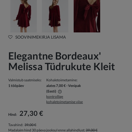
SOOVINIMEKIRJA LISAMA
Elegantne Bordeaux'
Melissa Tüdrukute Kleit
Valmistub saatmiseks:
Kohaletoimetamine:
1 tööpäev
alates 7,00 €
- Venipak
(Eesti)
kontrollige
Hind ei sisalda võimalikke maksekulusid
kohaletoimetamise viise
27,30 €
Hind:
Tavahind:
39,00 €
Madalaim hind 30 päeva jooksul enne allahindlust:
39,00 €