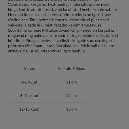
Valmistatud kõrgeima kvaliteediga materjalidest, on need
kingad mitte ainult ilusad, vaid ka ohutud beebi õrnale nahale.
Need on ideaalsed erilisteks sündmusteks ja on iga ürituse
tõeline ehe. Tänu pehmele konstruktsioonile ei piira need
väikeste jalgade liikumist, tagades kandmismugavuse.
Soovitame ka meie Mittekõndivaid Kingi - need on kerged ja
mugavad ning pakuvad suurepärast tuge beebidele, kes õpivad
kõndima. Pidage meeles, et valiksite kingade suuruse õigesti,
pöörates tähelepanu lapse jala pikkusele. Meie valikus leiate
erinevaid suurusi, mis sobivad igale beebile.
Vanus
Sisetalla Pikkus
0-6 kuud
11 cm
6-12 kuud
12 cm
12-18 kuud
13 cm