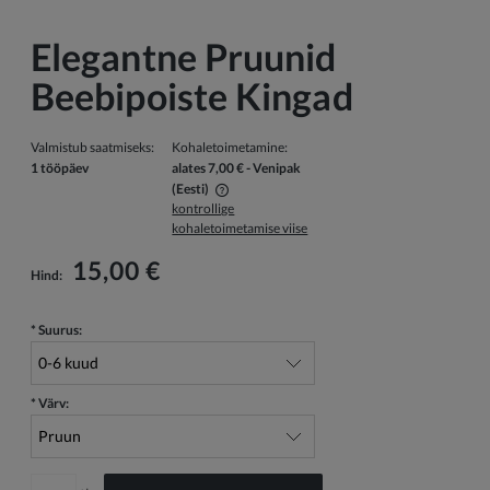
Elegantne Pruunid
Beebipoiste Kingad
Valmistub saatmiseks:
Kohaletoimetamine:
1 tööpäev
alates 7,00 €
- Venipak
(Eesti)
kontrollige
Hind ei sisalda võimalikke maksekulusid
kohaletoimetamise viise
15,00 €
Hind:
*
Suurus:
*
Värv: