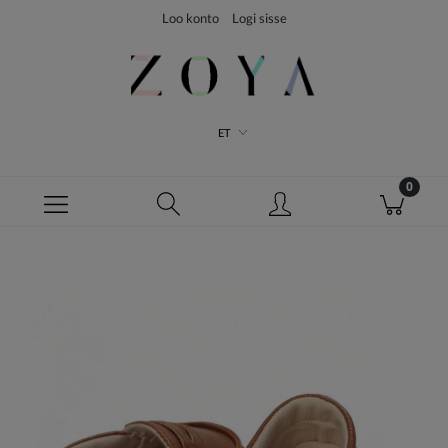
Loo konto
Logi sisse
ET