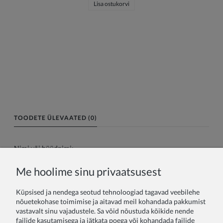
Lisa ostukorvi
TOODETE ÜLEVAATED (0)
Nimi või hüüdnimi:
Me hoolime sinu privaatsusest
Teie arvustus:
Küpsised ja nendega seotud tehnoloogiad tagavad veebilehe
nõuetekohase toimimise ja aitavad meil kohandada pakkumist
vastavalt sinu vajadustele. Sa võid nõustuda kõikide nende
failide kasutamisega ja jätkata poega või kohandada failide