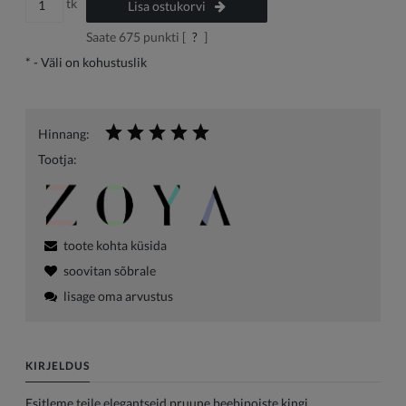
tk
Lisa ostukorvi
Saate
675
punkti [
?
]
*
- Väli on kohustuslik
Hinnang:
Tootja:
toote kohta küsida
soovitan sõbrale
lisage oma arvustus
KIRJELDUS
Esitleme teile elegantseid pruune beebipoiste kingi.