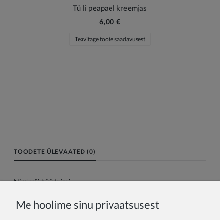
Tülli peapael kreemjas
6,00 €
Teavitage toote saadavusest
TOODETE ÜLEVAATED (0)
Nimi või hüüdnimi:
Me hoolime sinu privaatsusest
Teie arvustus: