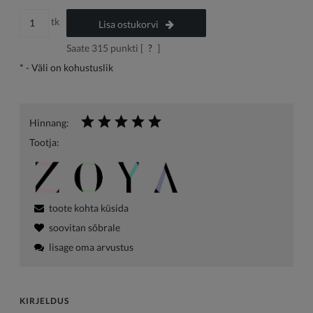
tk
Lisa ostukorvi
Saate
315
punkti [
?
]
*
- Väli on kohustuslik
Hinnang:
Tootja:
toote kohta küsida
soovitan sõbrale
lisage oma arvustus
KIRJELDUS