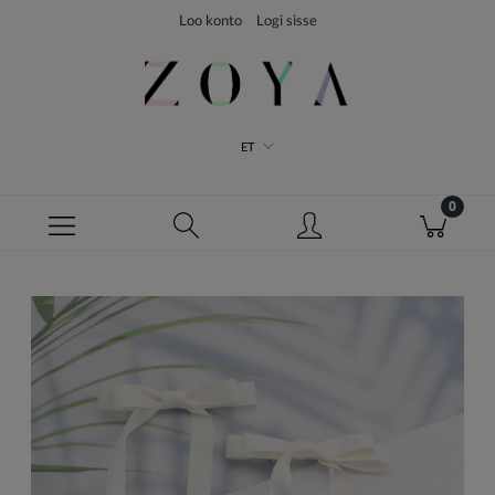
Loo konto
Logi sisse
ET