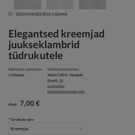
SOOVINIMEKIRJA LISAMA
Elegantsed kreemjad
juukseklambrid
tüdrukutele
Valmistub saatmiseks:
Kohaletoimetamine:
1 tööpäev
alates 7,00 €
- Venipak
(Eesti)
kontrollige
Hind ei sisalda võimalikke maksekulusid
kohaletoimetamise viise
7,00 €
Hind:
*
Tarvikute värv: