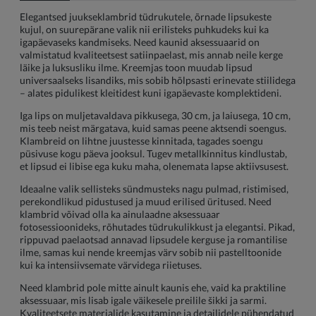
Elegantsed juukseklambrid tüdrukutele, õrnade lipsukeste
kujul, on suurepärane valik nii erilisteks puhkudeks kui ka
igapäevaseks kandmiseks. Need kaunid aksessuaarid on
valmistatud kvaliteetsest satiinpaelast, mis annab neile kerge
läike ja luksusliku ilme. Kreemjas toon muudab lipsud
universaalseks lisandiks, mis sobib hõlpsasti erinevate stiilidega
– alates pidulikest kleitidest kuni igapäevaste komplektideni.
Iga lips on muljetavaldava pikkusega, 30 cm, ja laiusega, 10 cm,
mis teeb neist märgatava, kuid samas peene aktsendi soengus.
Klambreid on lihtne juustesse kinnitada, tagades soengu
püsivuse kogu päeva jooksul. Tugev metallkinnitus kindlustab,
et lipsud ei libise ega kuku maha, olenemata lapse aktiivsusest.
Ideaalne valik sellisteks sündmusteks nagu pulmad, ristimised,
perekondlikud pidustused ja muud erilised üritused. Need
klambrid võivad olla ka ainulaadne aksessuaar
fotosessioonideks, rõhutades tüdrukulikkust ja elegantsi. Pikad,
rippuvad paelaotsad annavad lipsudele kerguse ja romantilise
ilme, samas kui nende kreemjas värv sobib nii pastelltoonide
kui ka intensiivsemate värvidega riietuses.
Need klambrid pole mitte ainult kaunis ehe, vaid ka praktiline
aksessuaar, mis lisab igale väikesele preilile šikki ja sarmi.
Kvaliteetsete materjalide kasutamine ja detailidele pühendatud