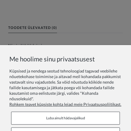
TOODETE ÜLEVAATED (0)
Nimi või hüüdnimi:
Me hoolime sinu privaatsusest
Teie arvustus:
Küpsised ja nendega seotud tehnoloogiad tagavad veebilehe
nõuetekohase toimimise ja aitavad meil kohandada pakkumist
vastavalt sinu vajadustele. Sa võid nõustuda kõikide nende
failide kasutamisega ja jätkata poega või kohandada failide
kasutamist oma eelistuste järgi, valides "Kohanda
nõusolekuid".
Rohkem teavet küpsiste kohta leiad meie Privaatsuspoliitikast.
Saada
Luba ainult hädavajalikud