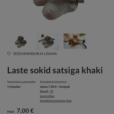
SOOVINIMEKIRJA LISAMA
Laste sokid satsiga khaki
Valmistub saatmiseks:
Kohaletoimetamine:
1 tööpäev
alates 7,00 €
- Venipak
(Eesti)
kontrollige
Hind ei sisalda võimalikke maksekulusid
kohaletoimetamise viise
7,00 €
Hind: