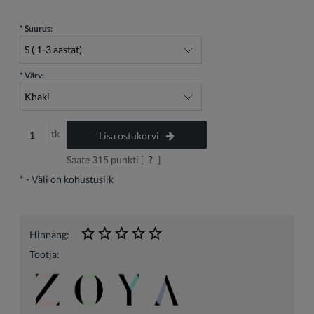
*
Suurus:
*
Värv:
tk
Lisa ostukorvi
Saate
315
punkti [
?
]
*
- Väli on kohustuslik
Hinnang:
Tootja: