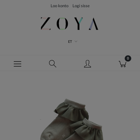
Loo konto
Logi sisse
ET