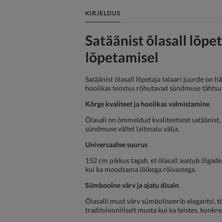
KIRJELDUS
Satäänist õlasall lõpet
lõpetamisel
Satäänist õlasall lõpetaja talaari juurde on hä
hoolikas teostus rõhutavad sündmuse tähtsust
Kõrge kvaliteet ja hoolikas valmistamine
Õlasall on õmmeldud kvaliteetsest satäänist,
sündmuse vältel laitmatu välja.
Universaalne suurus
152 cm pikkus tagab, et õlasall asetub õlgadel
kui ka moodsama lõikega rõivastega.
Sümboolne värv ja ajatu disain
Õlasalli must värv sümboliseerib elegantsi, t
traditsiooniliselt musta kui ka teistes, konkr