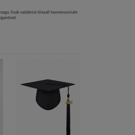
ega, lisab satäänist õlasall tseremooniale
legantsed.