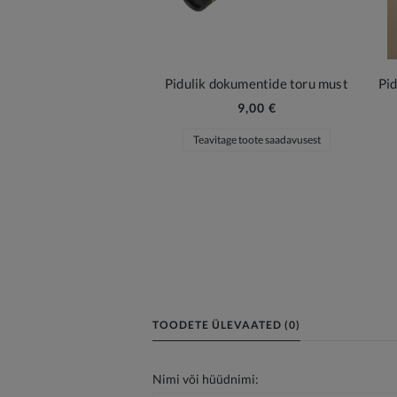
Pidulik dokumentide toru must
9,00 €
Teavitage toote saadavusest
TOODETE ÜLEVAATED (0)
Nimi või hüüdnimi: