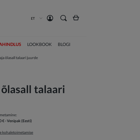
Loo konto
Logi sisse
ET
AHINDLUS
LOOKBOOK
BLOGI
ja õlasall talaari juurde
õlasall talaari
imetamine:
0 €
- Venipak
(Eesti)
ge kohaletoimetamise