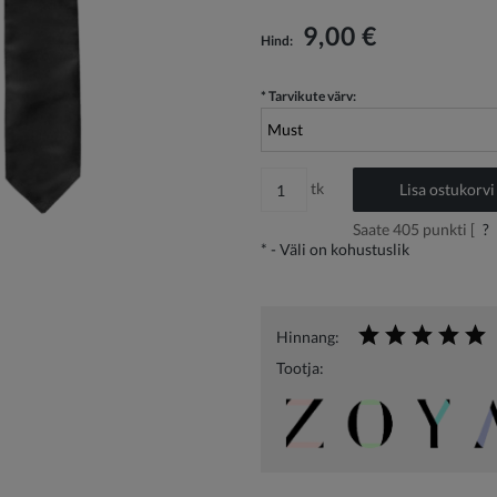
Hind ei sisalda võimalikke maksekulusid
9,00 €
Hind:
*
Tarvikute värv:
tk
Lisa ostukorvi
Saate
405
punkti [
?
*
- Väli on kohustuslik
Hinnang:
Tootja: