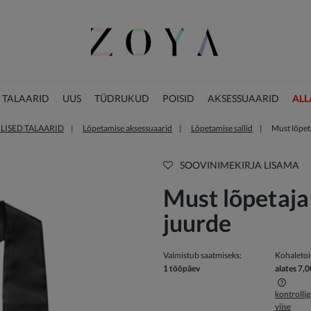
 TALAARID
UUS
TÜDRUKUD
POISID
AKSESSUAARID
ALL
LISED TALAARID
Lõpetamise aksessuaarid
Lõpetamise sallid
Must lõpeta
JÕULUKOLLEKTSIOON
SOOVINIMEKIRJA LISAMA
Must lõpetaja 
juurde
Valmistub saatmiseks:
Kohaleto
1 tööpäev
alates 7,0
kontrolli
viise