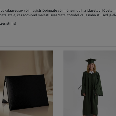
, bakalaureuse- või magistriõpingute või mõne muu haridusetapi lõpetamis
petajatele, kes soovivad mälestusväärsetel fotodel välja näha stiilsed ja e
es stiilis!