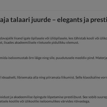
aja talaari juurde – elegants ja prest
davajalik lisand igale õpilasele või üliõpilasele, kes tähistab kooli või üli
, lisades akadeemilisele riietusele pidulikku olemust.
 mida iseloomustab õrn läige ning sile, puudutusele meeldiv pind. Materja
 ideaalselt, libisemata alla ning piiramata liikumist. Selle klassikaline vo
õsidust ja akadeemilise õpingute lõpetamise prestiižsust. See sobib suurep
eetsele koolile või ülikoolile iseloomulikes värvides rõivastega.