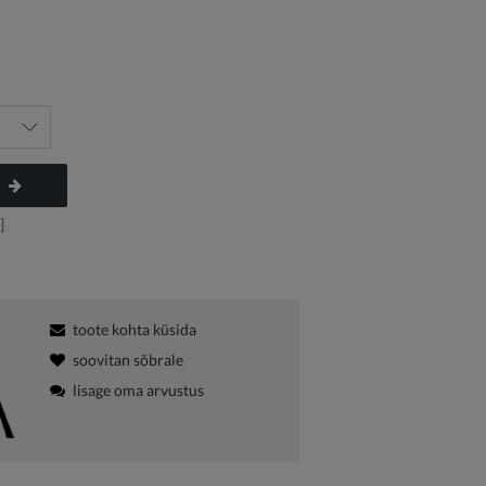
]
toote kohta küsida
soovitan sõbrale
lisage oma arvustus