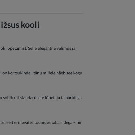
iižsus kooli
kooli lõpetamist. Selle elegantne välimus ja
l on kortsukindel, tänu millele näeb see kogu
rm sobib nii standardsete lõpetaja talaaridega
äraselt erinevates toonides talaaridega – nii