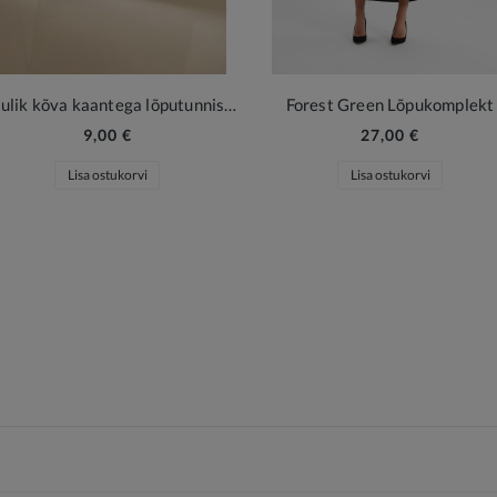
Pidulik kõva kaantega lõputunnistuse ümbris must
Forest Green Lõpukomplekt
9,00 €
27,00 €
Lisa ostukorvi
Lisa ostukorvi