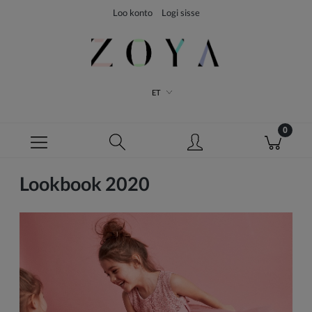
Loo konto
Logi sisse
ET
Lookbook 2020