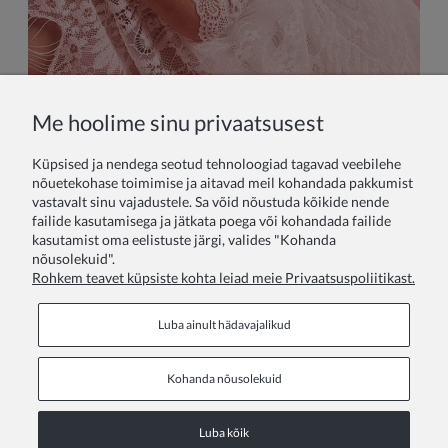
Me hoolime sinu privaatsusest
Küpsised ja nendega seotud tehnoloogiad tagavad veebilehe
nõuetekohase toimimise ja aitavad meil kohandada pakkumist
vastavalt sinu vajadustele. Sa võid nõustuda kõikide nende
failide kasutamisega ja jätkata poega või kohandada failide
ZOYA Fashion - Tüdrukute kleidid, laste kleidid, beebi kleidid,
kasutamist oma eelistuste järgi, valides "Kohanda
tüdrukute pidulikud kleidid ideaalne valik sünnipäevapidude,
nõusolekuid".
ballide, pulmade, väikeste pruutneitside, pidulike ürituste,
Rohkem teavet küpsiste kohta leiad meie Privaatsuspoliitikast.
ristimise jaoks.
Luba ainult hädavajalikud
Kohanda nõusolekuid
Põhiandmed
Luba kõik