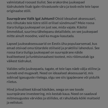
valmistatud roosast tiulist. See erakordne juuksepael
tüdrukutele lisab igale rõivastusele sära ja toob esile teie lapse
originaalse stiili.
Suurepärane Valik Igal Juhtumil
Otsid ideaalset aksessuaari,
mis rõhutaks teie tütre stiili erilisel sündmusel? Meie roosa
tiara tiuliga juuksepael on just see, mida vajate. Käsitsi
õmmeldud, suurima tähelepanu detailidele, on see juuksepael
mitte ainult moodne, vaid ka mugav kasutada.
Lapsed juukseaksessuaarid on Eestis üha populaarsemad, kus
emad otsivad oma tütardele stiilseid ja praktilisi lahendusi. See
roosa tiara tiuliga juuksepael on suurepärane näide
kvaliteetsest ja funktsionaalsest tootest, mis rõõmustab iga
väikest tüdrukut.
Valides selle juuksepaela, tagate, et teie laps näeb välja stiilne ja
tunneb end mugavalt. Need on ideaalsed aksessuaarid, mis
sobivad igasuguste riietega, olgu see siis igapäevane või pidulik
riietus.
Hind ja kvaliteet käivad käsikäes, seega on see toode
suurepärane investeering, mis kestab kaua. Need on saadaval
mitmesugustes värvides ja stiilides, et rahuldada kõiki maitseid
ja eelistusi.