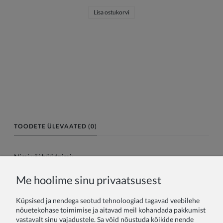
Lisa ostukorvi
TOODETE ÜLEVAATED (0)
Nimi või hüüdnimi:
Me hoolime sinu privaatsusest
Teie arvustus:
Küpsised ja nendega seotud tehnoloogiad tagavad veebilehe
nõuetekohase toimimise ja aitavad meil kohandada pakkumist
vastavalt sinu vajadustele. Sa võid nõustuda kõikide nende