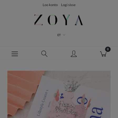
Loo konto
Logi sisse
ET