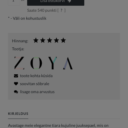
Lisa ostukorvi
Saate
540
punkti [
?
]
*
- Väli on kohustuslik
Hinnang:
Tootja:
toote kohta küsida
soovitan sõbrale
lisage oma arvustus
KIRJELDUS
Avastage meie elegantne tiara kujuline juuksepael, mis on