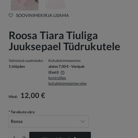
SOOVINIMEKIRJA LISAMA
Roosa Tiara Tiuliga
Juuksepael Tüdrukutele
Valmistub saatmiseks:
Kohaletoimetamine:
1 tööpäev
alates 7,00 €
- Venipak
(Eesti)
kontrollige
Hind ei sisalda võimalikke maksekulusid
kohaletoimetamise viise
12,00 €
Hind:
*
Tarvikute värv:
tk