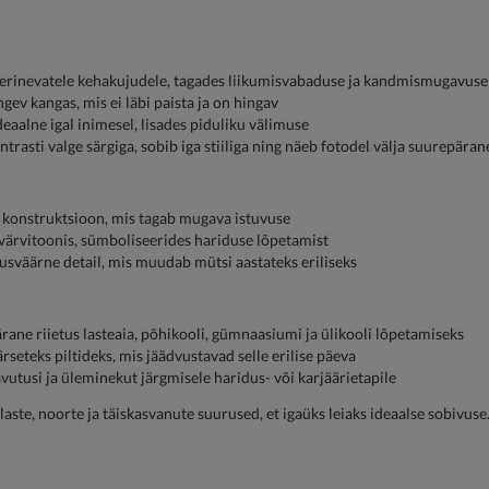
ib erinevatele kehakujudele, tagades liikumisvabaduse ja kandmismugavuse
gev kangas, mis ei läbi paista ja on hingav
deaalne igal inimesel, lisades piduliku välimuse
rasti valge särgiga, sobib iga stiiliga ning näeb fotodel välja suurepäran
v konstruktsioon, mis tagab mugava istuvuse
 värvitoonis, sümboliseerides hariduse lõpetamist
tusväärne detail, mis muudab mütsi aastateks eriliseks
ane riietus lasteaia, põhikooli, gümnaasiumi ja ülikooli lõpetamiseks
seteks piltideks, mis jäädvustavad selle erilise päeva
usi ja üleminekut järgmisele haridus- või karjäärietapile
aste, noorte ja täiskasvanute suurused, et igaüks leiaks ideaalse sobivuse