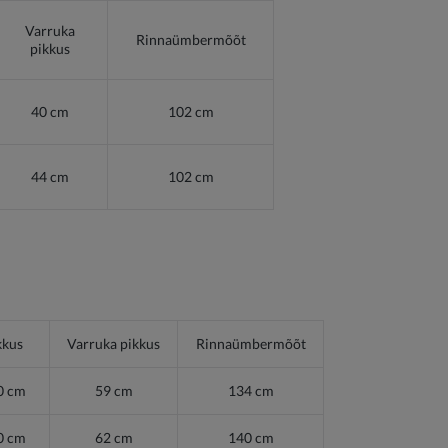
Varruka
Rinnaümbermõõt
pikkus
40 cm
102 cm
44 cm
102 cm
kkus
Varruka pikkus
Rinnaümbermõõt
0 cm
59 cm
134 cm
0 cm
62 cm
140 cm