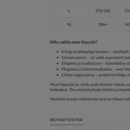
L
176/182
13
XL
186+
14
Miks valida meie lõpurüü?
Kõrge kvaliteediga teostus – hoolikalt 
Universaalsus – lai valik suuruseid las
Elegants ja traditsioon – klassikalise 
Mugavus ja liikumisvabadus – avar lõi
Lihtne selga panna – praktiline lõige, m
Must lõpurüü ja -müts pole lihtsalt riietus, 
hetkedest. Tänu klassikalisele lõikele ja hooli
Hoolitse ilusate mälestuste eest ja rõhuta sell
SEOTUD TOOTED