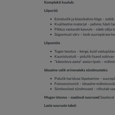
Komplekti kuulub:
Lõpurüü
Esinduslik ja klassikaline lõige – sob
Kvaliteetne materjal – pehme, hästi lan
Pikkus vastavalt kasvule – näeb välja i
Sügavmust värv – loob suurepärase kont
Lõpumüts
Tugev teostus – kerge, kuid vastupida
Kaunistustutt – pidulik lisand sobivas
"käesoleva aasta" aasta ripats – mäles
Ideaalne valik erinevateks sündmusteks:
Pidulik hariduse lõpetamine – suurepär
Fotosessioonid – ideaalne mälestusväär
Sümboolsed sündmused – rõhutab saavut
Mugav istuvus – saadaval suurused
Saadaval l
Laste suuruste tabel: