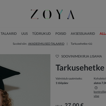
 TALAARID
UUS
TÜDRUKUD
POISID
AKSESSUAARID
ALL
Sa oled siin:
AKADEEMILISED TALAARID
Tarkusehetke rüü
JÕULUKOLLEKTSIOON
SOOVINIMEKIRJA LISAMA
Tarkusehetke
Valmistub saatmiseks:
Kohaleto
1 tööpäev
alates 7,0
kontrolli
viise
Hind ei sisalda võimalikke maksekulusid
27,00 €