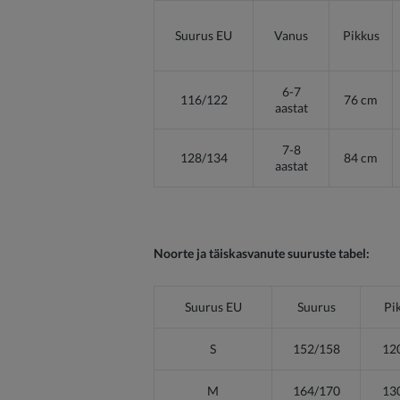
Suurus EU
Vanus
Pikkus
6-7
116/122
76 cm
aastat
7-8
128/134
84 cm
aastat
Noorte ja täiskasvanute suuruste tabel:
Suurus EU
Suurus
Pi
S
152/158
12
M
164/170
13