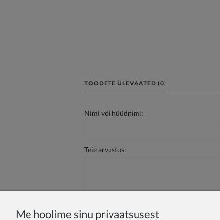
TOODETE ÜLEVAATED (0)
Nimi või hüüdnimi:
Teie arvustus:
Me hoolime sinu privaatsusest
Saada