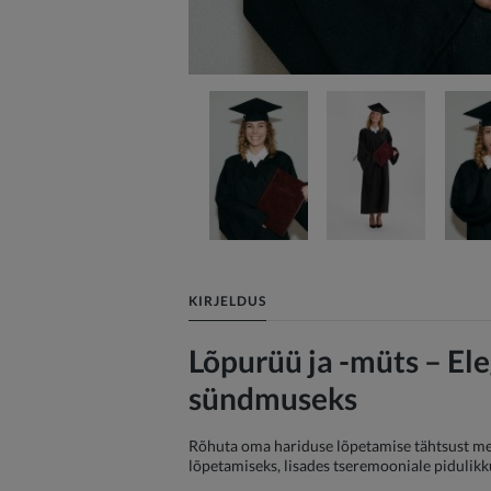
KIRJELDUS
Lõpurüü ja -müts – Ele
sündmuseks
Rõhuta oma hariduse lõpetamise tähtsust meie
lõpetamiseks, lisades tseremooniale pidulikk