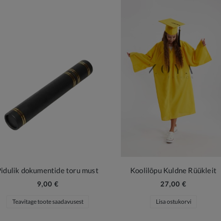
Pidulik dokumentide toru must
Koolilõpu Kuldne Rüükleit
9,00 €
27,00 €
Teavitage toote saadavusest
Lisa ostukorvi