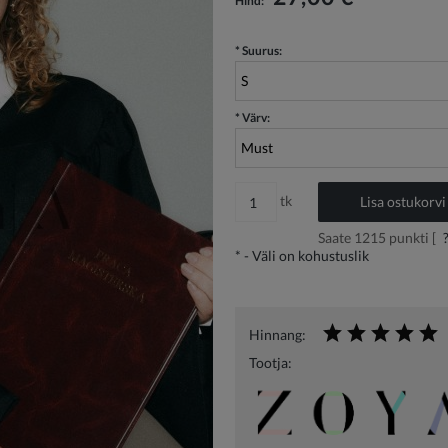
Hind:
*
Suurus:
*
Värv:
tk
Lisa ostukorvi
Saate
1215
punkti [
*
- Väli on kohustuslik
Hinnang:
Tootja: