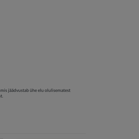
, mis jäädvustab ühe elu olulisematest
t.