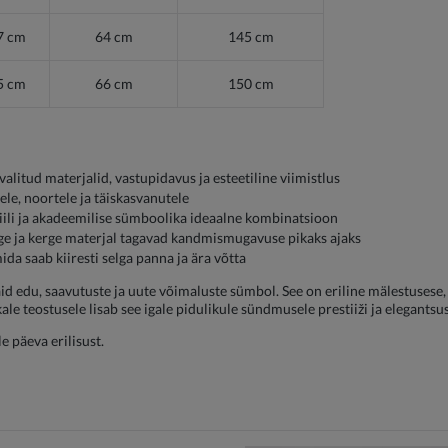
7 cm
64 cm
145 cm
5 cm
66 cm
150 cm
valitud materjalid, vastupidavus ja esteetiline viimistlus
tele, noortele ja täiskasvanutele
stiili ja akadeemilise sümboolika ideaalne kombinatsioon
ge ja kerge materjal tagavad kandmismugavuse pikaks ajaks
ida saab kiiresti selga panna ja ära võtta
vaid edu, saavutuste ja uute võimaluste sümbol. See on eriline mälestusese
kale teostusele lisab see igale pidulikule sündmusele prestiiži ja elegantsus
e päeva erilisust.