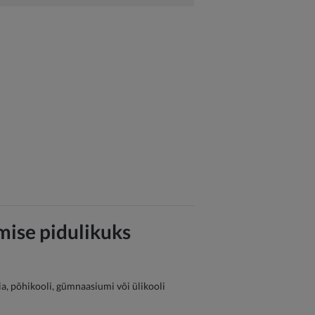
mise pidulikuks
a, põhikooli, gümnaasiumi või ülikooli