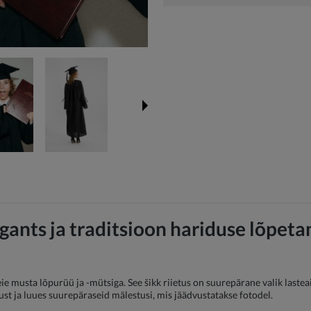
gants ja traditsioon hariduse lõpeta
 musta lõpurüü ja -mütsiga. See šikk riietus on suurepärane valik lasteai
ust ja luues suurepäraseid mälestusi, mis jäädvustatakse fotodel.