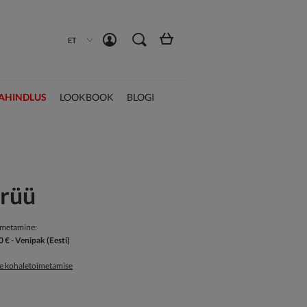
Loo konto
Logi sisse
ET
AHINDLUS
LOOKBOOK
BLOGI
 rüü
imetamine:
0 €
- Venipak
(Eesti)
ge kohaletoimetamise