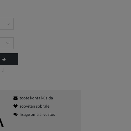
?
]
toote kohta küsida
soovitan sõbrale
lisage oma arvustus