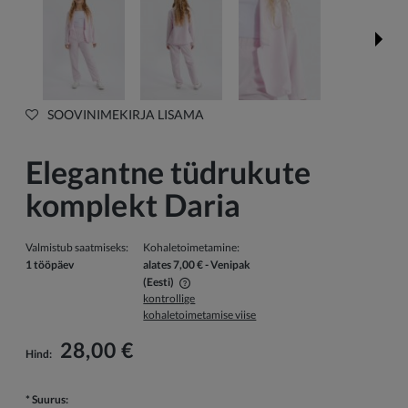
SOOVINIMEKIRJA LISAMA
Elegantne tüdrukute
komplekt Daria
Valmistub saatmiseks:
Kohaletoimetamine:
1 tööpäev
alates 7,00 €
- Venipak
(Eesti)
kontrollige
Hind ei sisalda võimalikke maksekulusid
kohaletoimetamise viise
28,00 €
Hind:
*
Suurus: