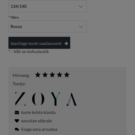
*
Värv:
teavitage toote saadavusest
*
- Väli on kohustuslik
Hinnang:
Tootja:
toote kohta küsida
soovitan sõbrale
lisage oma arvustus