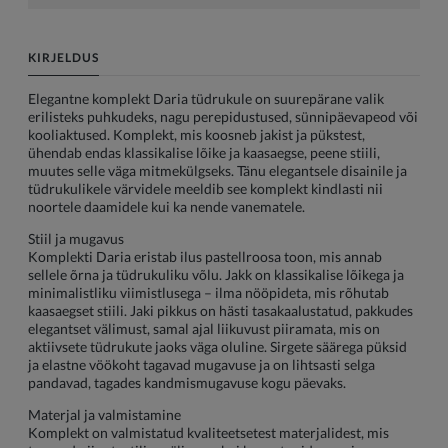
KIRJELDUS
Elegantne komplekt Daria tüdrukule on suurepärane valik
erilisteks puhkudeks, nagu perepidustused, sünnipäevapeod või
kooliaktused. Komplekt, mis koosneb jakist ja pükstest,
ühendab endas klassikalise lõike ja kaasaegse, peene stiili,
muutes selle väga mitmekülgseks. Tänu elegantsele disainile ja
tüdrukulikele värvidele meeldib see komplekt kindlasti nii
noortele daamidele kui ka nende vanematele.
Stiil ja mugavus
Komplekti Daria eristab ilus pastellroosa toon, mis annab
sellele õrna ja tüdrukuliku võlu. Jakk on klassikalise lõikega ja
minimalistliku viimistlusega – ilma nööpideta, mis rõhutab
kaasaegset stiili. Jaki pikkus on hästi tasakaalustatud, pakkudes
elegantset välimust, samal ajal liikuvust piiramata, mis on
aktiivsete tüdrukute jaoks väga oluline. Sirgete säärega püksid
ja elastne vöökoht tagavad mugavuse ja on lihtsasti selga
pandavad, tagades kandmismugavuse kogu päevaks.
Materjal ja valmistamine
Komplekt on valmistatud kvaliteetsetest materjalidest, mis