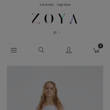
Loo konto
Logi sisse
ET