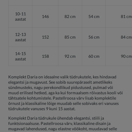
10-11
146
82 cm
54 cm
81 cm
aastat
12-13
152
85 cm
56 cm
84 cm
aastat
14-15
158
92 cm
60 cm
90 cm
aastat
Komplekt Daria on ideaalne valik tüdrukutele, kes hindavad
elegantsi ja mugavust. See sobib suurepäraselt ametlikeks
sündmusteks, nagu perekondlikud pidustused, pulmad või
muud erilised hetked, aga ka kui formaalsem rõivastus kooli või
tähtsatele kohtumistele. Pastellroosa värv lisab komplektile
õrnust ja klassikaline lõige muudab selle sobivaks eri vanuses
tüdrukutele vanuses 9 kuni 15 aastat.
Komplekt Daria tüdrukule ühendab elegantsi, stiili ja
funktsionaalsuse. Pastellroosa värv, klassikaline disain ja
mugavad lahendused, nagu elastne vöökoht, muudavad selle