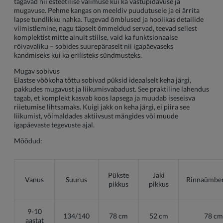
tagavad nii esteetilise välimuse kui ka vastupidavuse ja
mugavuse. Pehme kangas on meeldiv puudutusele ja ei ärrita
lapse tundlikku nahka. Tugevad õmblused ja hoolikas detailide
viimistlemine, nagu täpselt õmmeldud servad, teevad sellest
komplektist mitte ainult stiilse, vaid ka funktsionaalse
rõivavaliku – sobides suurepäraselt nii igapäevaseks
kandmiseks kui ka erilisteks sündmusteks.
Mugav sobivus
Elastse vöökoha tõttu sobivad püksid ideaalselt keha järgi,
pakkudes mugavust ja liikumisvabadust. See praktiline lahendus
tagab, et komplekt kasvab koos lapsega ja muudab iseseisva
riietumise lihtsamaks. Kuigi jakk on keha järgi, ei piira see
liikumist, võimaldades aktiivsust mängides või muude
igapäevaste tegevuste ajal.
Mõõdud:
Pükste
Jaki
Vanus
Suurus
Rinnaümbe
pikkus
pikkus
9-10
134/140
78 cm
52 cm
78 cm
aastat