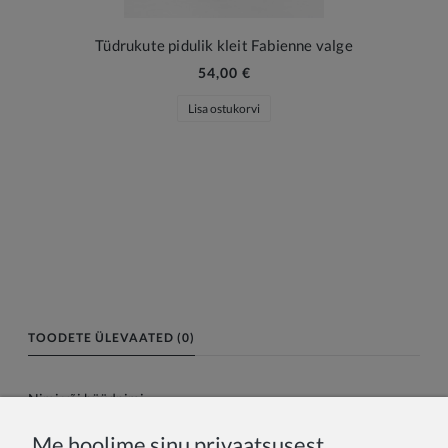
Tüdrukute pidulik kleit Fabienne valge
54,00 €
Lisa ostukorvi
TOODETE ÜLEVAATED (0)
Nimi või hüüdnimi:
Me hoolime sinu privaatsusest