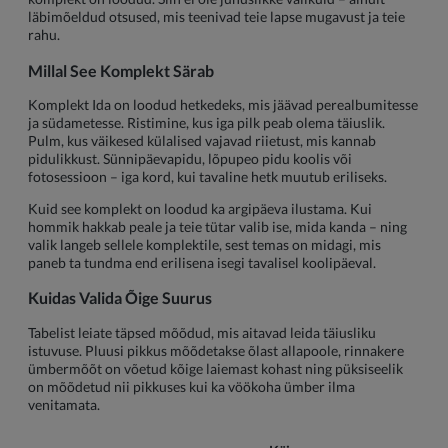
läbimõeldud otsused, mis teenivad teie lapse mugavust ja teie
rahu.
Millal See Komplekt Särab
Komplekt Ida on loodud hetkedeks, mis jäävad perealbumitesse
ja südametesse. Ristimine, kus iga pilk peab olema täiuslik.
Pulm, kus väikesed külalised vajavad riietust, mis kannab
pidulikkust. Sünnipäevapidu, lõpupeo pidu koolis või
fotosessioon – iga kord, kui tavaline hetk muutub eriliseks.
Kuid see komplekt on loodud ka argipäeva ilustama. Kui
hommik hakkab peale ja teie tütar valib ise, mida kanda – ning
valik langeb sellele komplektile, sest temas on midagi, mis
paneb ta tundma end erilisena isegi tavalisel koolipäeval.
Kuidas Valida Õige Suurus
Tabelist leiate täpsed mõõdud, mis aitavad leida täiusliku
istuvuse. Pluusi pikkus mõõdetakse õlast allapoole, rinnakere
ümbermõõt on võetud kõige laiemast kohast ning püksiseelik
on mõõdetud nii pikkuses kui ka vöökoha ümber ilma
venitamata.