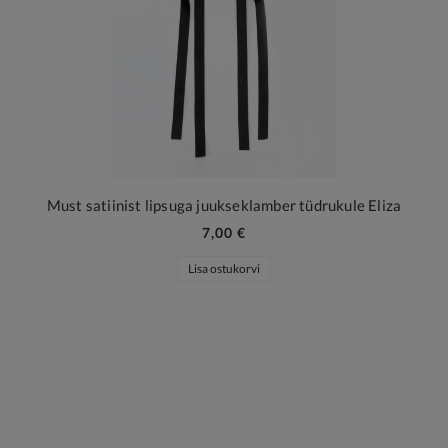
Must satiinist lipsuga juukseklamber tüdrukule Eliza
7,00 €
Lisa ostukorvi