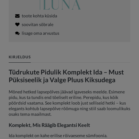
toote kohta küsida
soovitan sõbrale
lisage oma arvustus
KIRJELDUS
Tüdrukute Pidulik Komplekt Ida – Must
Püksiseelik ja Valge Pluus Kiksudega
Mõned hetked lapsepõlves jäävad igaveseks meelde. Esimene
pidu, kus ta tundis end tõeliselt eriline. Perepidu, kus kõik
pöördsid vaatama. See komplekt loob just selliseid hetki – kus
elegants kohtub lapsepõlve rõõmuga ning stiil saab loomulikuks
osaks tema maailmast.
Komplekt, Mis Räägib Elegantsi Keelt
Ida komplekt on kahe erilise rõivaeseme sümfoonia.