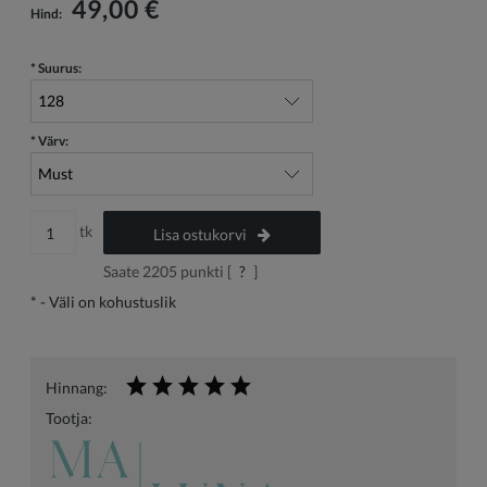
49,00 €
Hind:
*
Suurus:
*
Värv:
tk
Lisa ostukorvi
Saate
2205
punkti [
?
]
*
- Väli on kohustuslik
Hinnang:
Tootja: