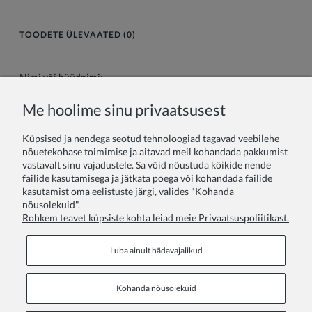
TOODETE ÜLEVAATED (0)
Nimi või hüüdnimi:
Me hoolime sinu privaatsusest
Teie arvustus:
Küpsised ja nendega seotud tehnoloogiad tagavad veebilehe
nõuetekohase toimimise ja aitavad meil kohandada pakkumist
vastavalt sinu vajadustele. Sa võid nõustuda kõikide nende
failide kasutamisega ja jätkata poega või kohandada failide
kasutamist oma eelistuste järgi, valides "Kohanda
nõusolekuid".
Rohkem teavet küpsiste kohta leiad meie Privaatsuspoliitikast.
Saada
Luba ainult hädavajalikud
Kohanda nõusolekuid
Põhiandmed