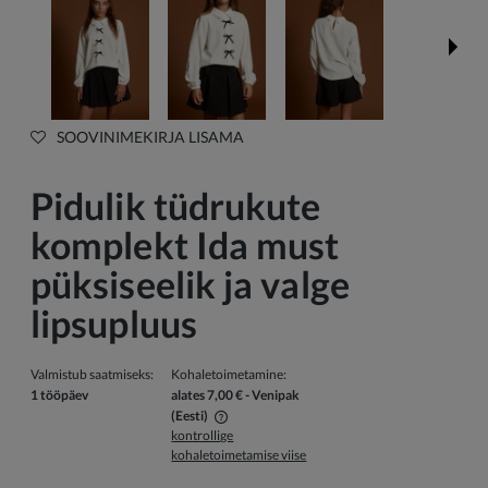
SOOVINIMEKIRJA LISAMA
Pidulik tüdrukute
komplekt Ida must
püksiseelik ja valge
lipsupluus
Valmistub saatmiseks:
Kohaletoimetamine:
1 tööpäev
alates 7,00 €
- Venipak
(Eesti)
kontrollige
Hind ei sisalda võimalikke maksekulusid
kohaletoimetamise viise