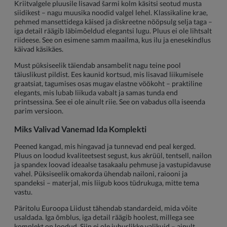
Kriitvalgele pluusile lisavad šarmi kolm käsitsi seotud musta
siidikest – nagu muusika noodid valgel lehel. Klassikaline krae,
pehmed mansettidega käised ja diskreetne nööpsulg selja taga –
iga detail räägib läbimõeldud elegantsi lugu. Pluus ei ole lihtsalt
riideese. See on esimene samm maailma, kus ilu ja enesekindlus
käivad käsikäes.
Must püksiseelik täiendab ansambelit nagu teine pool
täiuslikust pildist. Ees kaunid kortsud, mis lisavad liikumisele
graatsiat, tagumises osas mugav elastne vöökoht – praktiline
elegants, mis lubab liikuda vabalt ja samas tunda end
printsessina. See ei ole ainult riie. See on vabadus olla iseenda
parim versioon.
Miks Valivad Vanemad Ida Komplekti
Peened kangad, mis hingavad ja tunnevad end peal kerged.
Pluus on loodud kvaliteetsest segust, kus akrüül, tentsell, nailon
ja spandex loovad ideaalse tasakaalu pehmuse ja vastupidavuse
vahel. Püksiseelik omakorda ühendab nailoni, raiooni ja
spandeksi – materjal, mis liigub koos tüdrukuga, mitte tema
vastu.
Päritolu Euroopa Liidust tähendab standardeid, mida võite
usaldada. Iga õmblus, iga detail räägib hoolest, millega see
komplekt on loodud. Siin ei ole juhuslikke valikuid – ainult