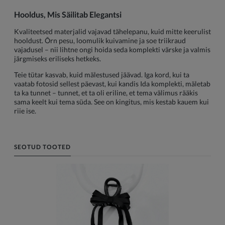
Hooldus, Mis Säilitab Elegantsi
Kvaliteetsed materjalid vajavad tähelepanu, kuid mitte keerulist
hooldust. Õrn pesu, loomulik kuivamine ja soe triikraud
vajadusel – nii lihtne ongi hoida seda komplekti värske ja valmis
järgmiseks eriliseks hetkeks.
Teie tütar kasvab, kuid mälestused jäävad. Iga kord, kui ta
vaatab fotosid sellest päevast, kui kandis Ida komplekti, mäletab
ta ka tunnet – tunnet, et ta oli eriline, et tema välimus rääkis
sama keelt kui tema süda. See on kingitus, mis kestab kauem kui
riie ise.
SEOTUD TOOTED