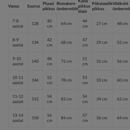
Käise
Pluusi
Rinnakere
Püksiseelik
Vöökoht
Vanus
Suurus
pikkus
pikkus
ümbermõõt
pikkus
ümbermõ
õlast
7-8
40
44
128
64 cm
27 cm
48 cm
aastat
cm
cm
8-9
42
47
134
68 cm
29 cm
52 cm
aastat
cm
cm
9-10
48
51
140
72 cm
31 cm
56 cm
aastat
cm
cm
10-11
52
53
146
78 cm
33 cm
60 cm
aastat
cm
cm
11-12
54
54
152
82 cm
34 cm
62 cm
aastat
cm
cm
13-14
56
57
158
84 cm
36 cm
64 cm
aastat
cm
cm