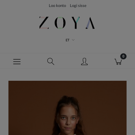
Loo konto
Logi sisse
ET