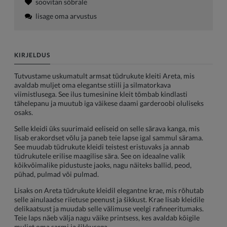
soovitan sõbrale
lisage oma arvustus
KIRJELDUS
Tutvustame uskumatult armsat tüdrukute kleiti Areta, mis
avaldab muljet oma elegantse stiili ja silmatorkava
viimistlusega. See ilus tumesinine kleit tõmbab kindlasti
tähelepanu ja muutub iga väikese daami garderoobi oluliseks
osaks.
Selle kleidi üks suurimaid eeliseid on selle särava kanga, mis
lisab erakordset võlu ja paneb teie lapse igal sammul särama.
See muudab tüdrukute kleidi teistest eristuvaks ja annab
tüdrukutele erilise maagilise sära. See on ideaalne valik
kõikvõimalike pidustuste jaoks, nagu näiteks ballid, peod,
pühad, pulmad või pulmad.
Lisaks on Areta tüdrukute kleidil elegantne krae, mis rõhutab
selle ainulaadse riietuse peenust ja šikkust. Krae lisab kleidile
delikaatsust ja muudab selle välimuse veelgi rafineeritumaks.
Teie laps näeb välja nagu väike printsess, kes avaldab kõigile
muljet oma sarmi ja šikkusega.