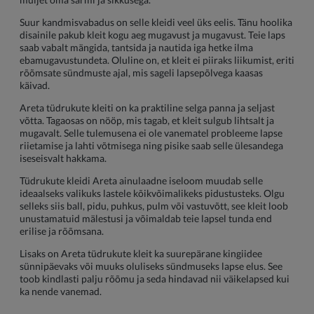
Suur kandmisvabadus on selle kleidi veel üks eelis. Tänu hoolika
disainile pakub kleit kogu aeg mugavust ja mugavust. Teie laps
saab vabalt mängida, tantsida ja nautida iga hetke ilma
ebamugavustundeta. Oluline on, et kleit ei piiraks liikumist, eriti
rõõmsate sündmuste ajal, mis sageli lapsepõlvega kaasas
käivad.
Areta tüdrukute kleiti on ka praktiline selga panna ja seljast
võtta. Tagaosas on nööp, mis tagab, et kleit sulgub lihtsalt ja
mugavalt. Selle tulemusena ei ole vanematel probleeme lapse
riietamise ja lahti võtmisega ning pisike saab selle ülesandega
iseseisvalt hakkama.
Tüdrukute kleidi Areta ainulaadne iseloom muudab selle
ideaalseks valikuks lastele kõikvõimalikeks pidustusteks. Olgu
selleks siis ball, pidu, puhkus, pulm või vastuvõtt, see kleit loob
unustamatuid mälestusi ja võimaldab teie lapsel tunda end
erilise ja rõõmsana.
Lisaks on Areta tüdrukute kleit ka suurepärane kingiidee
sünnipäevaks või muuks oluliseks sündmuseks lapse elus. See
toob kindlasti palju rõõmu ja seda hindavad nii väikelapsed kui
ka nende vanemad.