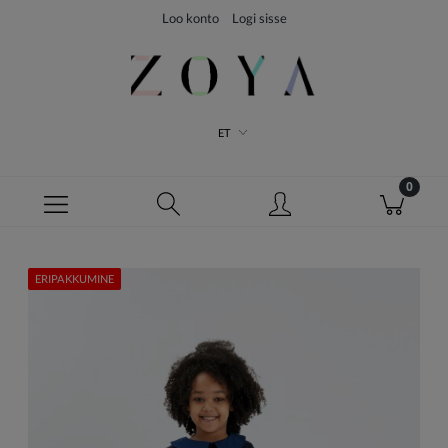
Loo konto
Logi sisse
ET
ERIPAKKUMINE