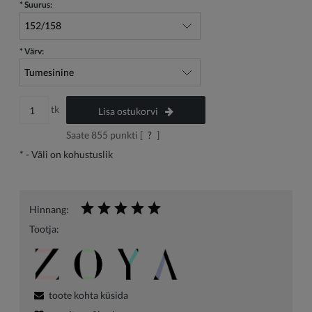
*
Suurus:
*
Värv:
tk
Lisa ostukorvi
Saate
855
punkti [
?
]
*
- Väli on kohustuslik
Hinnang:
Tootja:
toote kohta küsida