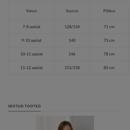
Vanus
Suurus
Pikkus
7-8 aastat
128/134
71 cm
9-10 aastat
140
75 cm
10-11 aastat
146
78 cm
11-12 aastat
152/158
85 cm
SEOTUD TOOTED