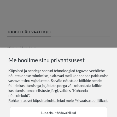
TOODETE ÜLEVAATED (0)
Nimi või hüüdnimi:
Me hoolime sinu privaatsusest
Teie arvustus:
Küpsised ja nendega seotud tehnoloogiad tagavad veebilehe
nõuetekohase toimimise ja aitavad meil kohandada pakkumist
vastavalt sinu vajadustele. Sa võid nõustuda kõikide nende
failide kasutamisega ja jätkata poega või kohandada failide
kasutamist oma eelistuste järgi, valides "Kohanda
nõusolekuid".
Rohkem teavet küpsiste kohta leiad meie Privaatsuspoliitikast.
Saada
Luba ainult hädavajalikud