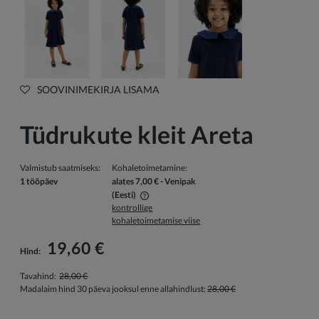
SOOVINIMEKIRJA LISAMA
Tüdrukute kleit Areta
Valmistub saatmiseks:
Kohaletoimetamine:
1 tööpäev
alates 7,00 €
- Venipak
(Eesti)
kontrollige
Hind ei sisalda võimalikke maksekulusid
kohaletoimetamise viise
19,60 €
Hind:
Tavahind:
28,00 €
Madalaim hind 30 päeva jooksul enne allahindlust:
28,00 €