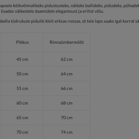
ie lapsele kõikvõimalikeks pidustusteks, näiteks ballideks, pidudeks, pühad
isades väikestele daamidele elegantsust ja erilist võlu.
abella tüdrukute pidulik kleit erksas roosas, et teie laps saaks igal korral s
Pikkus
Rinnaümbermõõt
45 cm
62 cm
50 cm
64 cm
55 cm
66 cm
60 cm
68 cm
65 cm
70 cm
70 cm
74 cm