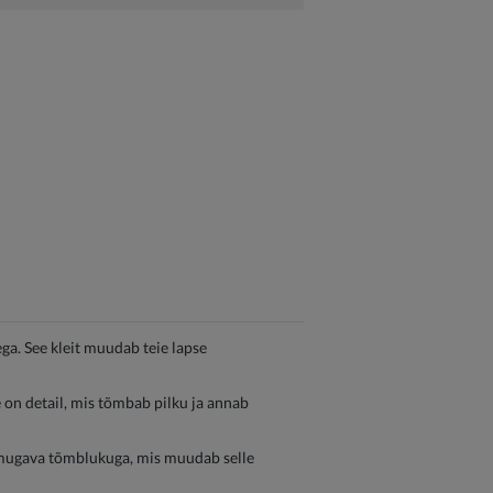
ga. See kleit muudab teie lapse
e on detail, mis tõmbab pilku ja annab
s mugava tõmblukuga, mis muudab selle