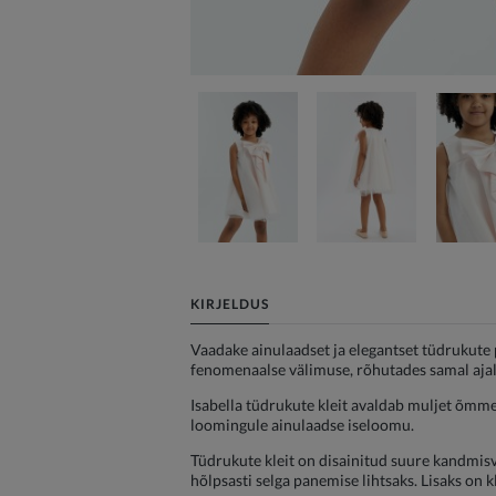
KIRJELDUS
Vaadake ainulaadset ja elegantset tüdrukute p
fenomenaalse välimuse, rõhutades samal ajal
Isabella tüdrukute kleit avaldab muljet õmmel
loomingule ainulaadse iseloomu.
Tüdrukute kleit on disainitud suure kandmis
hõlpsasti selga panemise lihtsaks. Lisaks on