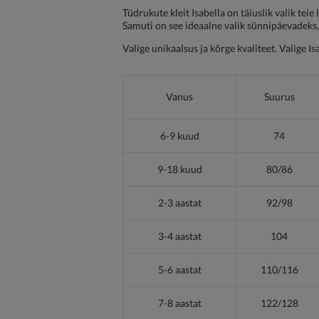
Tüdrukute kleit Isabella on täiuslik valik te
Samuti on see ideaalne valik sünnipäevadeks, l
Valige unikaalsus ja kõrge kvaliteet. Valige Is
Vanus
Suurus
6-9 kuud
74
9-18 kuud
80/86
2-3 aastat
92/98
3-4 aastat
104
5-6 aastat
110/116
7-8 aastat
122/128