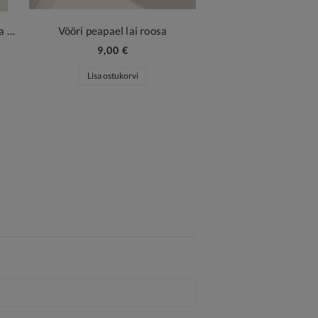
Roosa tüdrukute käekott lipsu ja kuldse ketiga
Vööri peapael lai roosa
9,00 €
Lisa ostukorvi