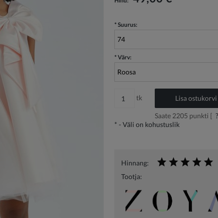
Hind:
*
Suurus:
*
Värv:
tk
Lisa ostukorvi
Saate
2205
punkti [
*
- Väli on kohustuslik
Hinnang:
Tootja: