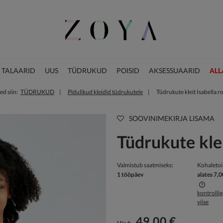
 TALAARID
UUS
TÜDRUKUD
POISID
AKSESSUAARID
ALL
ed siin:
TÜDRUKUD
Pidulikud kleidid tüdrukutele
Tüdrukute kleit Isabella r
JÕULUKOLLEKTSIOON
SOOVINIMEKIRJA LISAMA
Tüdrukute klei
Valmistub saatmiseks:
Kohaleto
1 tööpäev
alates 7,0
kontrolli
viise
Hind ei sisalda võimalikke maksekulusid
49,00 €