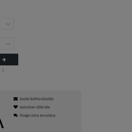
?
]
toote kohta küsida
soovitan sõbrale
lisage oma arvustus