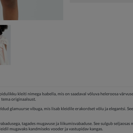
idulikku kleiti nimega Isabella, mis on saadaval võluva heleroosa värvuse
 tema originaalsust.
dud glamuurse vibuga, mis lisab kleidile erakordset võlu ja elegantsi. Se
vabadusega, tagades mugavuse ja liikumisvabaduse. See sulgub seljaosa
 kleidil mugavaks kandmiseks vooder ja vastupidav kangas.