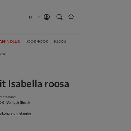
Loo konto
Logi sisse
ET
AHINDLUS
LOOKBOOK
BLOGI
oosa
t Isabella roosa
imetamine:
0 €
- Venipak
(Eesti)
ge kohaletoimetamise