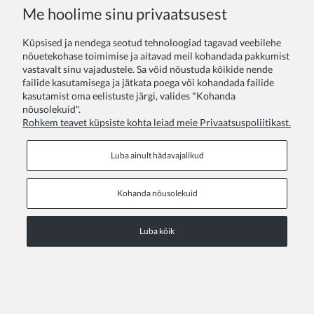
COPYRIGHT © 2026 ZOYA GROUP
Me hoolime sinu privaatsusest
Vaata saidi täisversiooni
Küpsised ja nendega seotud tehnoloogiad tagavad veebilehe
Sklep internetowy Shoper Premium
nõuetekohase toimimise ja aitavad meil kohandada pakkumist
vastavalt sinu vajadustele. Sa võid nõustuda kõikide nende
failide kasutamisega ja jätkata poega või kohandada failide
kasutamist oma eelistuste järgi, valides "Kohanda
nõusolekuid".
Rohkem teavet küpsiste kohta leiad meie Privaatsuspoliitikast.
Luba ainult hädavajalikud
Kohanda nõusolekuid
Luba kõik