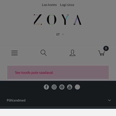
Loo konto
Logi sisse
ET
See toode pole saadaval.
Põhiandmed