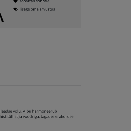
soovitan sõbrale
lisage oma arvustus
ainulaadse võlu. Vibu harmoneerub
st tüllist ja voodriga, tagades erakordse