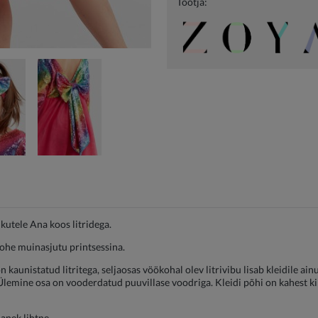
Tootja:
kutele Ana koos litridega.
kohe muinasjutu printsessina.
 on kaunistatud litritega, seljaosas vöökohal olev litrivibu lisab kleidile 
lemine osa on vooderdatud puuvillase voodriga. Kleidi põhi on kahest kihi
anek lihtne.