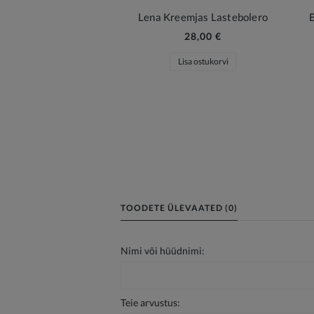
Lena Kreemjas Lastebolero
28,00 €
Lisa ostukorvi
TOODETE ÜLEVAATED (0)
Nimi või hüüdnimi:
Teie arvustus: