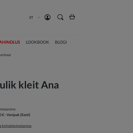
Loo konto
Logi sisse
ET
AHINDLUS
LOOKBOOK
BLOGI
ikerkaar
ulik kleit Ana
imetamine:
0 €
- Venipak
(Eesti)
ge kohaletoimetamise