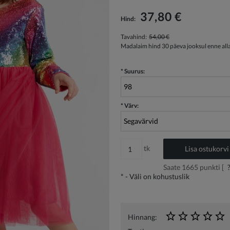
Hind ei sisalda võimalikke maksekulusid
37,80 €
Hind:
Tavahind:
54,00 €
Madalaim hind 30 päeva jooksul enne all
*
Suurus:
*
Värv:
tk
Lisa ostukorvi
Saate
1665
punkti [
*
- Väli on kohustuslik
Hinnang: