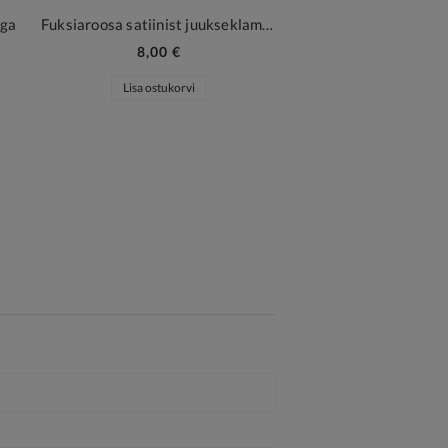
uga
Fuksiaroosa satiinist juukseklamber
8,00 €
Lisa ostukorvi