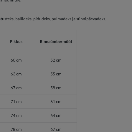
tusteks, ballideks, pidudeks, pulmadeks ja sünnipäevadeks.
Pikkus
Rinnaümbermõõt
60 cm
52 cm
63 cm
55 cm
67 cm
58 cm
71 cm
61 cm
74 cm
64 cm
78 cm
67 cm