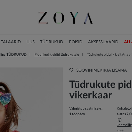
 TALAARID
UUS
TÜDRUKUD
POISID
AKSESSUAARID
ALL
iin:
TÜDRUKUD
Pidulikud kleidid tüdrukutele
Tüdrukute pidulik kleit Ana v
JÕULUKOLLEKTSIOON
SOOVINIMEKIRJA LISAMA
Tüdrukute pid
vikerkaar
Valmistub saatmiseks:
Kohaleto
1 tööpäev
alates 7,0
kontrolli
viise