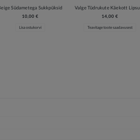
Beige Südametega Sukkpüksid
Valge Tüdrukute Käekott Lips
10,00 €
14,00 €
Lisa ostukorvi
Teavitage toote saadavusest