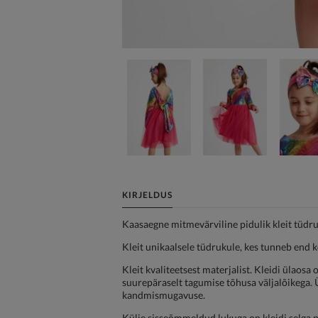
KIRJELDUS
Kaasaegne mitmevärviline pidulik kleit tüdru
Kleit unikaalsele tüdrukule, kes tunneb end 
Kleit kvaliteetsest materjalist. Kleidi ülaosa
suurepäraselt tagumise tõhusa väljalõikega. Ü
kandmismugavuse.
Külje sisseõmmeldud lukuga on kleidi selga p