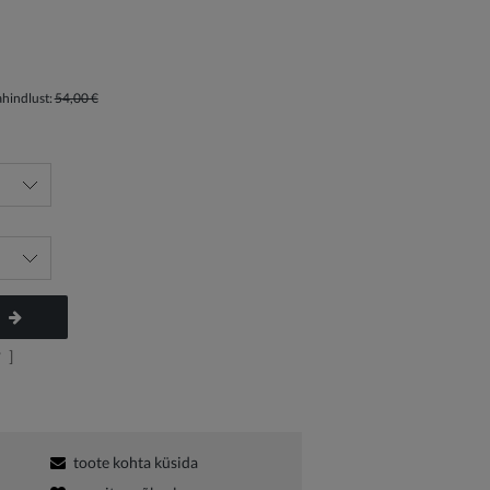
ahindlust:
54,00 €
?
]
toote kohta küsida