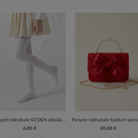
Valged tüdrukute 40 DEN pidulikud sukkpüksid Lumi
Punane tüdrukute käekott pael
6,00 €
20,00 €