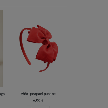
aga
Vööri peapael punane
6,00 €