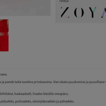
Tootja:
nane.
ra ja paneb teda tundma printsessina. Varrukate puudumine ja puuvillane 
ihtidest, kaskaadselt, lisades kleidile omapära.
ks, pidudeks, pulmadeks, sünnipäevadeks ja pühadeks.