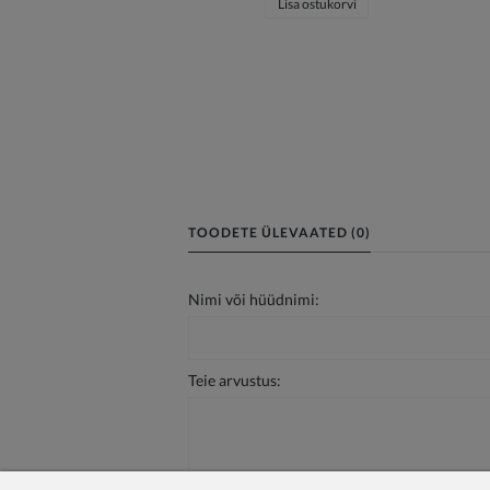
Lisa ostukorvi
TOODETE ÜLEVAATED (0)
Nimi või hüüdnimi:
Teie arvustus: