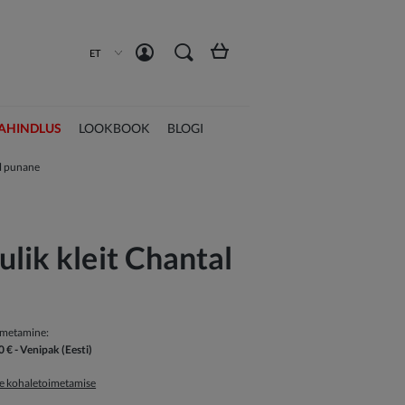
Loo konto
Logi sisse
ET
AHINDLUS
LOOKBOOK
BLOGI
al punane
lik kleit Chantal
imetamine:
0 €
- Venipak
(Eesti)
ge kohaletoimetamise