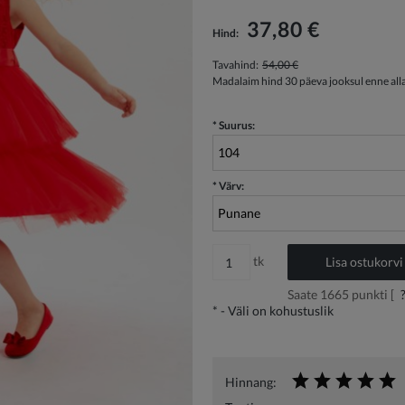
Hind ei sisalda võimalikke maksekulusid
37,80 €
Hind:
Tavahind:
54,00 €
Madalaim hind 30 päeva jooksul enne all
*
Suurus:
*
Värv:
tk
Lisa ostukorvi
Saate
1665
punkti [
*
- Väli on kohustuslik
Hinnang: