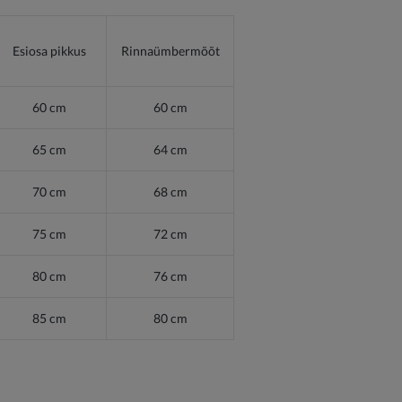
Esiosa pikkus
Rinnaümbermõõt
60 cm
60 cm
65 cm
64 cm
70 cm
68 cm
75 cm
72 cm
80 cm
76 cm
85 cm
80 cm