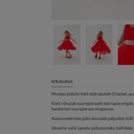
KIRJELDUS
Moekas pidulik kleit tüdrukutele Chantal, pu
Kleit rõhutab suurepäraselt teie lapse eripä
kandmisel suurepärase mugavuse.
Asümmeetriline põhi koosneb paljudest tülli k
Ideaalne valik lapsele pidustusteks, ballide