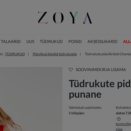
 TALAARID
UUS
TÜDRUKUD
POISID
AKSESSUAARID
ALL
in:
TÜDRUKUD
Pidulikud kleidid tüdrukutele
Tüdrukute pidulik kleit Chant
JÕULUKOLLEKTSIOON
SOOVINIMEKIRJA LISAMA
Tüdrukute pidu
punane
Valmistub saatmiseks:
Kohaleto
1 tööpäev
alates 7,0
kontrolli
viise