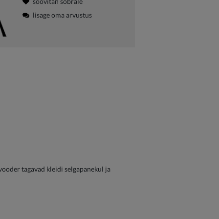
soovitan sõbrale
lisage oma arvustus
vooder tagavad kleidi selgapanekul ja