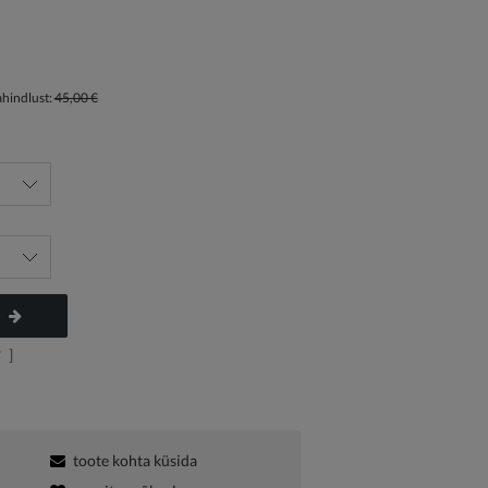
ahindlust:
45,00 €
?
]
toote kohta küsida