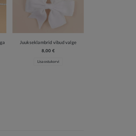
uga
Juukseklambrid vibud valge
8,00 €
Lisa ostukorvi