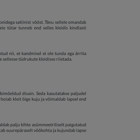
ioonidega satiinist vööst. Tänu sellele omandab
ie tütar tunneb end selles kleidis kindlasti
d nii, et kandmisel ei ole tunda ega ärrita
sellesse tüdrukute kleidisse riietada.
 läbimõeldud disain. Seda kasutatakse paljudel
 hoiab kleit õige kuju ja võimaldab lapsel end
saldab palju kihte asümmeetriliselt paigutatud
utab suurepäraselt vöökohta ja kujundab lapse