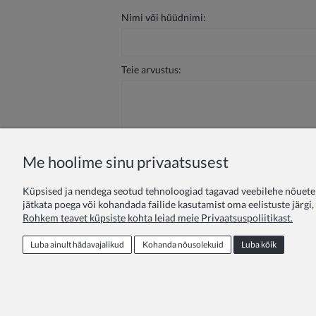
Nimi või hüüdnimi:
Teie arvustus:
Me hoolime sinu privaatsusest
Saada
Küpsised ja nendega seotud tehnoloogiad tagavad veebilehe nõuetek
jätkata poega või kohandada failide kasutamist oma eelistuste järgi
Rohkem teavet küpsiste kohta leiad meie Privaatsuspoliitikast.
Lojaalsusprogramm
Pakkumine haridusas
Luba ainult hädavajalikud
Kohanda nõusolekuid
Luba kõik