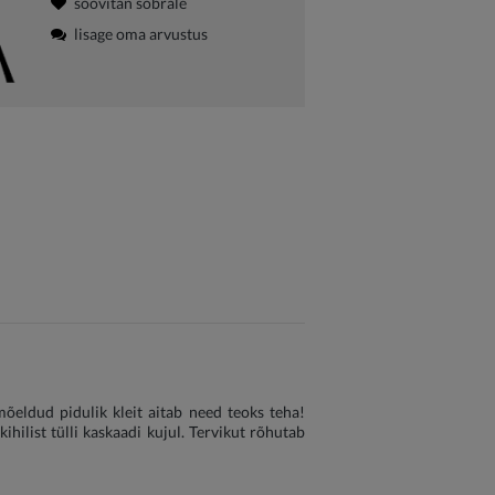
soovitan sõbrale
lisage oma arvustus
mõeldud pidulik kleit aitab need teoks teha!
hilist tülli kaskaadi kujul. Tervikut rõhutab