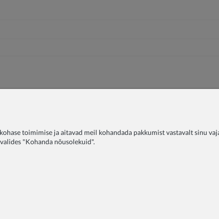
ohase toimimise ja aitavad meil kohandada pakkumist vastavalt sinu vajad
, valides "Kohanda nõusolekuid".
utustele
Blog
KKK
Tagastused
Meie kohta
Privaatsusp
Tarneinfo
Kaebused
Kontakt
COPYRIGHT © 2026 ZOYA GROUP
Sklep internetowy Shoper Premium