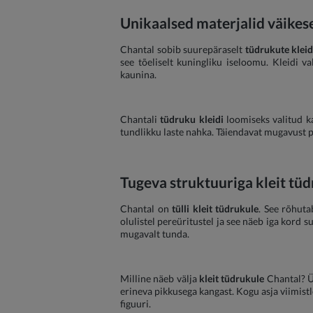
Unikaalsed materjalid väikes
Chantal sobib suurepäraselt
tüdrukute kleid
see tõeliselt kuningliku iseloomu. Kleidi v
kaunina.
Chantali
tüdruku kleidi
loomiseks valitud k
tundlikku laste nahka. Täiendavat mugavust pa
Tugeva struktuuriga kleit tü
Chantal on
tülli kleit tüdrukule
. See rõhuta
olulistel pereüritustel ja see näeb iga kord 
mugavalt tunda.
Milline näeb välja
kleit tüdrukule
Chantal? Ül
erineva pikkusega kangast. Kogu asja viimist
figuuri.