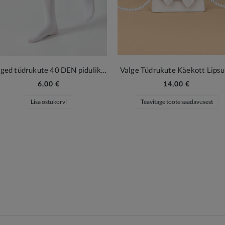
Valged tüdrukute 40 DEN pidulikud sukkpüksid Lumi
Valge Tüdrukute Käekott Lips
6,00 €
14,00 €
Lisa ostukorvi
Teavitage toote saadavusest