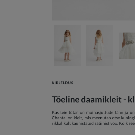
KIRJELDUS
Tõeline daamikleit - k
Kas teie tütar on muinasjuttude fänn ja uni
Chantal on kleit, mis meenutab otse kuningli
rikkalikult kaunistatud satiinist vöö. Kõik se