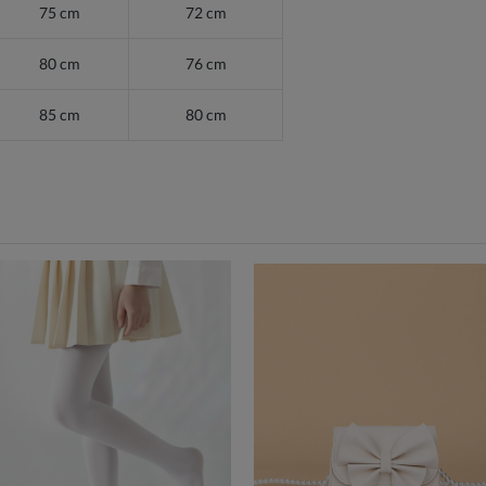
75 cm
72 cm
80 cm
76 cm
85 cm
80 cm