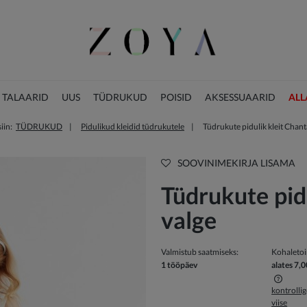
 TALAARID
UUS
TÜDRUKUD
POISID
AKSESSUAARID
ALL
iin:
TÜDRUKUD
Pidulikud kleidid tüdrukutele
Tüdrukute pidulik kleit Chant
JÕULUKOLLEKTSIOON
SOOVINIMEKIRJA LISAMA
Tüdrukute pidu
valge
Valmistub saatmiseks:
Kohaleto
1 tööpäev
alates 7,0
kontrolli
viise