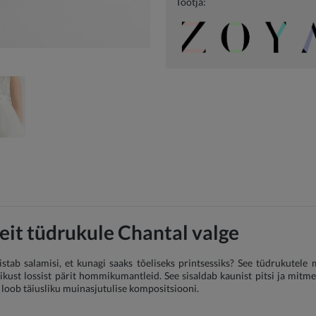
Tootja:
leit tüdrukule Chantal valge
stab salamisi, et kunagi saaks tõeliseks printsessiks? See tüdrukutele 
kust lossist pärit hommikumantleid. See sisaldab kaunist pitsi ja mitmeki
e loob täiusliku muinasjutulise kompositsiooni.