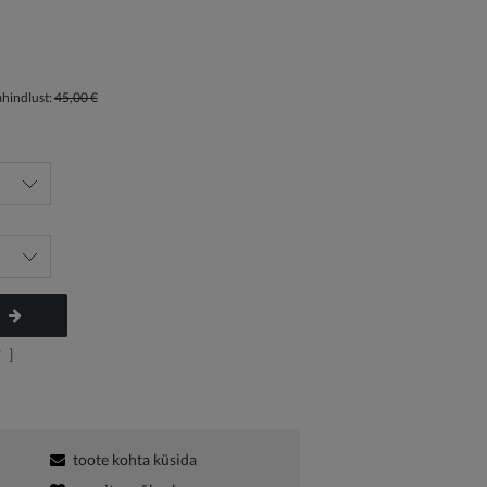
ahindlust:
45,00 €
?
]
toote kohta küsida