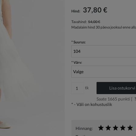
Hind ei sisalda võimalikke maksekulusid
37,80 €
Hind:
Tavahind:
54,00 €
Madalaim hind 30 päeva jooksul enne all
*
Suurus:
*
Värv:
tk
Lisa ostukorvi
Saate
1665
punkti [
*
- Väli on kohustuslik
Hinnang: