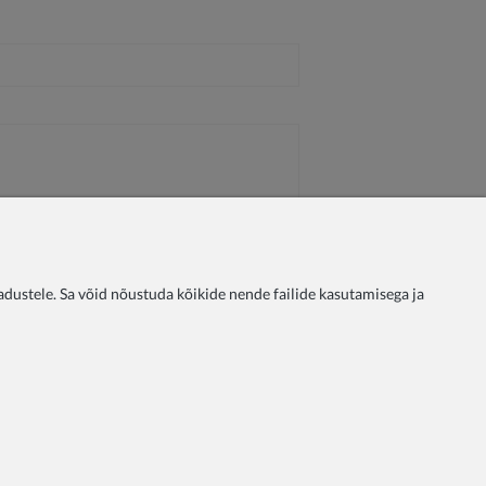
ustele. Sa võid nõustuda kõikide nende failide kasutamisega ja
oliitika
Tingimused
Makseviisid