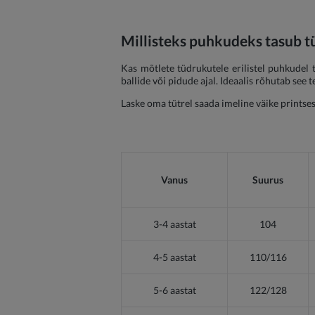
Millisteks puhkudeks tasub tü
Kas mõtlete tüdrukutele erilistel puhkudel t
ballide või pidude ajal. Ideaalis rõhutab see t
Laske oma tütrel saada imeline väike printses
Vanus
Suurus
3-4 aastat
104
4-5 aastat
110/116
5-6 aastat
122/128