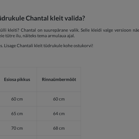
drukule Chantal kleit valida?
ülli kleiti? Chantal on suurepärane valik. Selle kleidi valge versioon näe
eie tütre ilu, näiteks tema armulaua ajal.
s. Lisage Chantali kleit tüdrukule kohe ostukorvi!
Esiosa pikkus
Rinnaümbermõõt
60 cm
60 cm
65 cm
64 cm
70 cm
68 cm