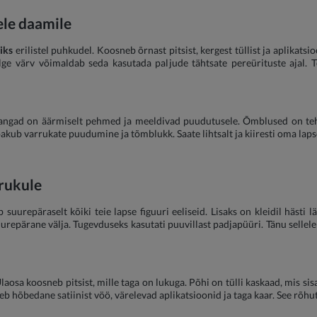
ele daamile
iks
erilistel puhkudel. Koosneb õrnast pitsist, kergest tüllist ja aplikats
alge värv võimaldab seda kasutada paljude tähtsate pereürituste ajal. Te
angad on äärmiselt pehmed ja meeldivad puudutusele. Õmblused on tehtu
kub varrukate puudumine ja tõmblukk. Saate lihtsalt ja kiiresti oma lapse 
drukule
b suurepäraselt kõiki teie lapse figuuri eeliseid. Lisaks on kleidil hästi
suurepärane välja. Tugevduseks kasutati puuvillast padjapüüri. Tänu sellele
aosa koosneb pitsist, mille taga on lukuga. Põhi on tülli kaskaad, mis si
leb hõbedane satiinist vöö, värelevad aplikatsioonid ja taga kaar. See rõh