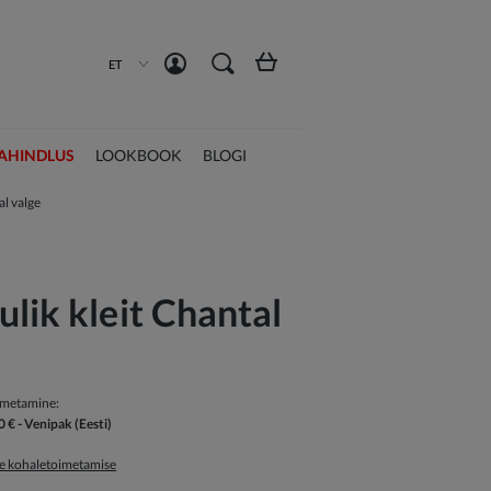
Loo konto
Logi sisse
ET
AHINDLUS
LOOKBOOK
BLOGI
al valge
lik kleit Chantal
imetamine:
0 €
- Venipak
(Eesti)
ge kohaletoimetamise