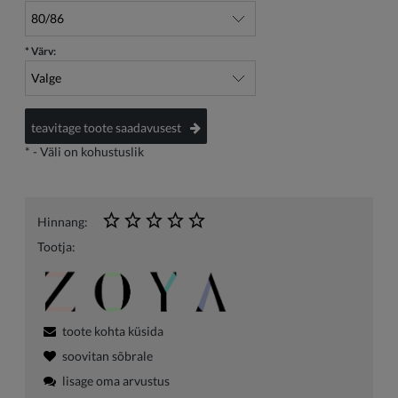
*
Värv:
teavitage toote saadavusest
*
- Väli on kohustuslik
Hinnang:
Tootja:
toote kohta küsida
soovitan sõbrale
lisage oma arvustus