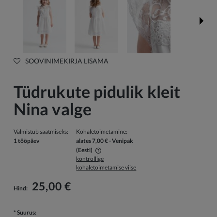
SOOVINIMEKIRJA LISAMA
Tüdrukute pidulik kleit
Nina valge
Valmistub saatmiseks:
Kohaletoimetamine:
1 tööpäev
alates 7,00 €
- Venipak
(Eesti)
kontrollige
Hind ei sisalda võimalikke maksekulusid
kohaletoimetamise viise
25,00 €
Hind:
*
Suurus: