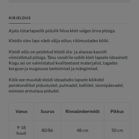
KIRJELDUS
Ajatu tütarlapselik pidulik Nina kleit valges õrna pitsiga.
Kleidis olev laps näeb välja võluv, rõõmustades kõiki.
Kleidi võlu on peidetud kleidi üla- ja alaosas kaunilt
viimistletud pitsiga. Tänu voodrile sobib kleit lapsele ideaalselt.
Kogu asi on valmistatud kvaliteetsest materjalist, tagades
kerguse ja mugavuse tantsimisel ja mängimisel.
Kõik see muudab kleidi ideaalseks lapsele kõikidel
perekondlikel pidustustel, pulmadel, ballidel, sünnipäevadel,
esimese armulaua pidudel.
Vanus
Suurus
Rinnaümbermõõt
Pikkus
9-18
80/86
48 cm
50 cm
kuud