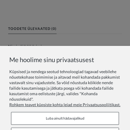
TOODETE ÜLEVAATED (0)
Nimi või hüüdnimi:
Me hoolime sinu privaatsusest
Teie arvustus:
Küpsised ja nendega seotud tehnoloogiad tagavad veebilehe
nõuetekohase toimimise ja aitavad meil kohandada pakkumist
vastavalt sinu vajadustele. Sa võid nõustuda kõikide nende
failide kasutamisega ja jätkata poega või kohandada failide
kasutamist oma eelistuste järgi, valides "Kohanda
nõusolekuid".
Rohkem teavet küpsiste kohta leiad meie Privaatsuspoliitikast.
Saada
Luba ainult hädavajalikud