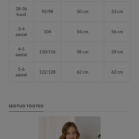
18-36
92/98
50 cm
53 cm
kuud
3-4
104
54 cm
56 cm
aastat
4-5
110/116
58 cm
59 cm
aastat
5-6
122/128
62 cm
62 cm
aastat
SEOTUD TOOTED