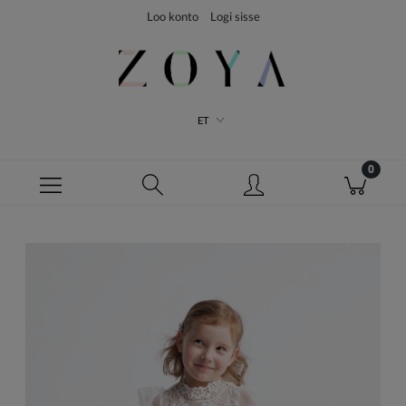
Loo konto
Logi sisse
ET