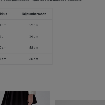
ikkus
Taljeümbermõõt
1 cm
52 cm
5 cm
56 cm
0 cm
58 cm
5 cm
60 cm