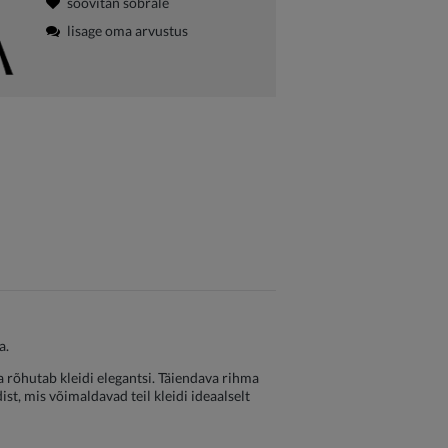
soovitan sõbrale
lisage oma arvustus
a.
ga rõhutab kleidi elegantsi. Täiendava rihma
ist, mis võimaldavad teil kleidi ideaalselt