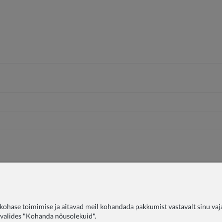
ohase toimimise ja aitavad meil kohandada pakkumist vastavalt sinu vajad
, valides "Kohanda nõusolekuid".