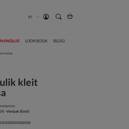
Loo konto
Logi sisse
ET
AHINDLUS
LOOKBOOK
BLOGI
nce roosa
lik kleit
sa
imetamine:
0 €
- Venipak
(Eesti)
ge kohaletoimetamise