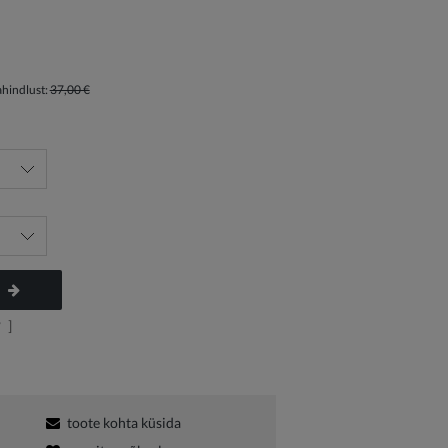
ahindlust:
37,00 €
?
]
toote kohta küsida