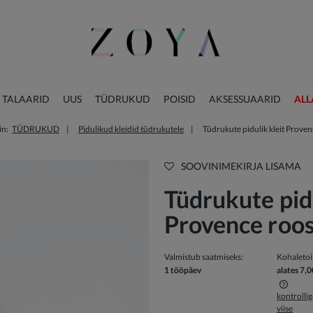
 TALAARID
UUS
TÜDRUKUD
POISID
AKSESSUAARID
ALL
in:
TÜDRUKUD
Pidulikud kleidid tüdrukutele
Tüdrukute pidulik kleit Prove
JÕULUKOLLEKTSIOON
SOOVINIMEKIRJA LISAMA
Tüdrukute pidu
Provence roo
Valmistub saatmiseks:
Kohaleto
1 tööpäev
alates 7,0
kontrolli
viise