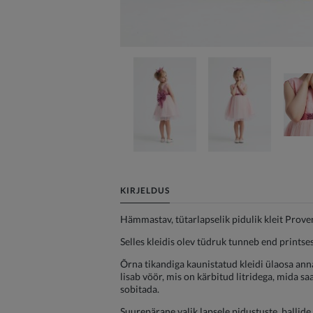
KIRJELDUS
Hämmastav, tütarlapselik pidulik kleit Prove
Selles kleidis olev tüdruk tunneb end print
Õrna tikandiga kaunistatud kleidi ülaosa annab
lisab vöör, mis on kärbitud litridega, mida saa
sobitada.
Suurepärane valik lapsele pidustuste, ballid