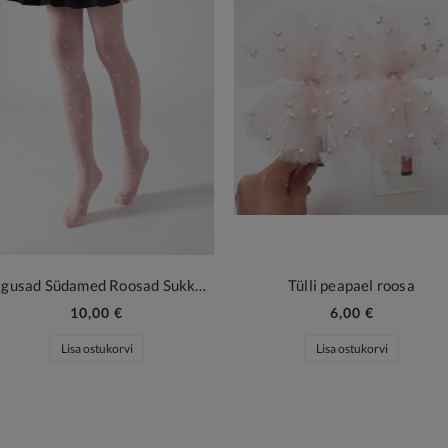
Magusad Südamed Roosad Sukkpüksid
Tülli peapael roosa
10,00 €
6,00 €
Lisa ostukorvi
Lisa ostukorvi