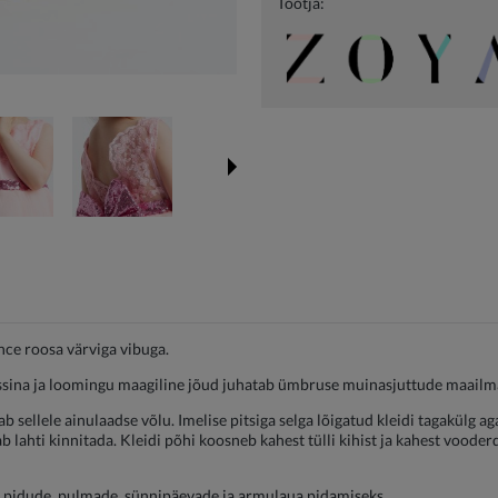
Tootja:
nce roosa värviga vibuga.
sessina ja loomingu maagiline jõud juhatab ümbruse muinasjuttude maailm
 sellele ainulaadse võlu. Imelise pitsiga selga lõigatud kleidi tagakülg a
b lahti kinnitada. Kleidi põhi koosneb kahest tülli kihist ja kahest vooderd
e, pidude, pulmade, sünnipäevade ja armulaua pidamiseks.