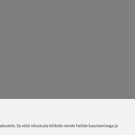
ustele. Sa võid nõustuda kõikide nende failide kasutamisega ja