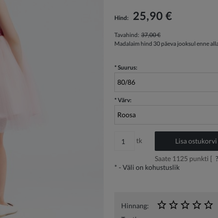
Hind ei sisalda võimalikke maksekulusid
25,90 €
Hind:
Tavahind:
37,00 €
Madalaim hind 30 päeva jooksul enne all
*
Suurus:
*
Värv:
tk
Lisa ostukorvi
Saate
1125
punkti [
*
- Väli on kohustuslik
Hinnang: