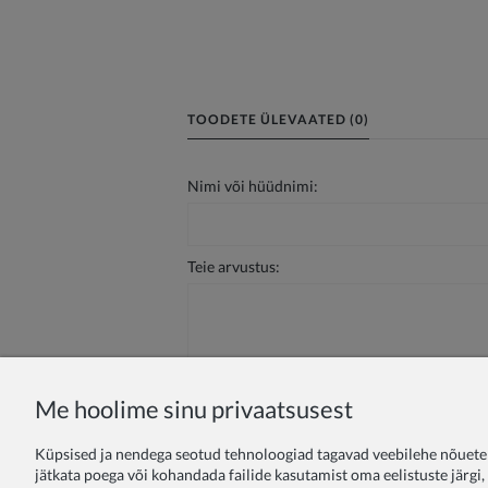
TOODETE ÜLEVAATED (0)
Nimi või hüüdnimi:
Teie arvustus:
Me hoolime sinu privaatsusest
Saada
Küpsised ja nendega seotud tehnoloogiad tagavad veebilehe nõuetek
jätkata poega või kohandada failide kasutamist oma eelistuste järgi