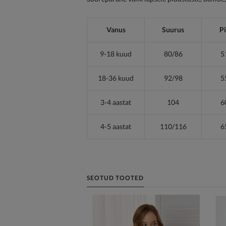
Vanus
Suurus
P
9-18 kuud
80/86
5
18-36 kuud
92/98
5
3-4 aastat
104
6
4-5 aastat
110/116
6
SEOTUD TOOTED