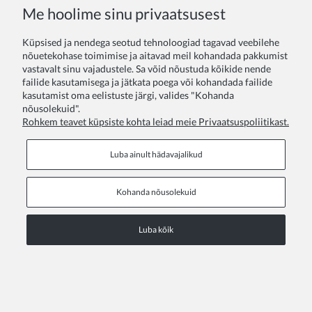
COPYRIGHT © 2026 ZOYA GROUP
Me hoolime sinu privaatsusest
Vaata saidi täisversiooni
Küpsised ja nendega seotud tehnoloogiad tagavad veebilehe
Sklep internetowy Shoper Premium
nõuetekohase toimimise ja aitavad meil kohandada pakkumist
vastavalt sinu vajadustele. Sa võid nõustuda kõikide nende
failide kasutamisega ja jätkata poega või kohandada failide
kasutamist oma eelistuste järgi, valides "Kohanda
nõusolekuid".
Rohkem teavet küpsiste kohta leiad meie Privaatsuspoliitikast.
Luba ainult hädavajalikud
Kohanda nõusolekuid
Luba kõik