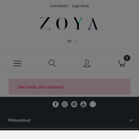
Loo konto
Logi sisse
ET
See toode pole saadaval.
Põhiandmed