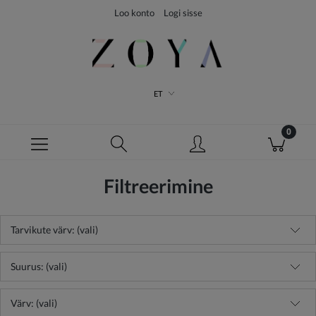
Loo konto
Logi sisse
ET
Filtreerimine
Tarvikute värv: (vali)
Suurus: (vali)
Värv: (vali)