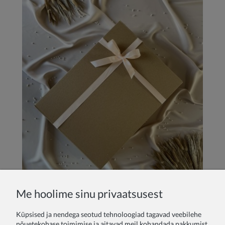
Me hoolime sinu privaatsusest
Küpsised ja nendega seotud tehnoloogiad tagavad veebilehe
nõuetekohase toimimise ja aitavad meil kohandada pakkumist