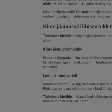
niidist. Kuid teie lapse kleiti päästab triigita
Mis on triigitav paik? See pole midagi muud kui
vastavalt tootja juhistele kuuma triikrauaga j
Kinni jäänud või libisev lukk
Tüdrukute kleidid
on väga sageli kinnitatud t
allu?
Kinni jäänud tõmblukk
Proovite liigutada lukku ühes ja teises suuna
Selleks kasutage pliiatsit, vaseliini, huulep
vabastada.
Lukk ei kinnita kleiti
Vaatamata tõmbluku liigutamisele ei lähe
tüd
Pigistage nendega kohta, kus lukk lahti lähe
Tüdrukute kleitide
mehaanilised kahjustused 
Millist võimalust te kasutate?