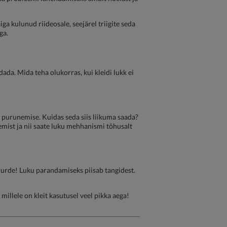
aiga kulunud riideosale, seejärel triigite seda
ga.
ada. Mida teha olukorras, kui kleidi lukk ei
ku purunemise. Kuidas seda siis liikuma saada?
semist ja nii saate luku mehhanismi tõhusalt
uurde! Luku parandamiseks piisab tangidest.
illele on kleit kasutusel veel pikka aega!