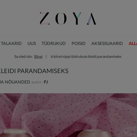
 TALAARID
UUS
TÜDRUKUD
POISID
AKSESSUAARID
ALL
Sa oled siin:
Blogi
6 kiiret nippi tüdrukute kleidi parandamiseks
JÕULUKOLLEKTSIOON
 KLEIDI PARANDAMISEKS
 JA NÕUANDED
autor:
PJ