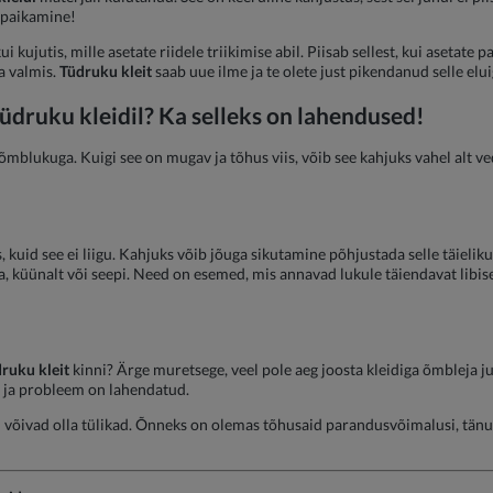
v paikamine!
 kujutis, mille asetate riidele triikimise abil. Piisab sellest, kui asetate p
a valmis.
Tüdruku kleit
saab uue ilme ja te olete just pikendanud selle elui
tüdruku kleidil
? Ka selleks on lahendused!
õmblukuga. Kuigi see on mugav ja tõhus viis, võib see kahjuks vahel alt ved
s, kuid see ei liigu. Kahjuks võib jõuga sikutamine põhjustada selle täieli
ulka, küünalt või seepi. Need on esemed, mis annavad lukule täiendavat libi
ruku kleit
kinni? Ärge muretsege, veel pole aeg joosta kleidiga õmbleja j
b, ja probleem on lahendatud.
võivad olla tülikad. Õnneks on olemas tõhusaid parandusvõimalusi, tänu m