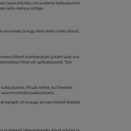
teie lapse piduliku rõiva edasist kahjustumist
te selle nõela ja niidiga.
auk suureneks ja kogu kleit oleks raisku läinud.
randus täiesti märkamatuks ja kleit saab uue
 õmmeldud lilled või aplikatsioonid. Teie
kahjustumist. Piisab sellest, kui kleebite
ilma suurema õmblussekkumiseta.
i kergelt, nii et augu servad oleksid tihedalt
iisa probleemi lahendamiseks ainult nõelast ja