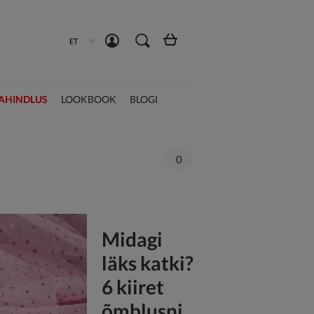
Loo konto
Logi sisse
ET
AHINDLUS
LOOKBOOK
BLOGI
0
Midagi
läks katki?
6 kiiret
õmblusni