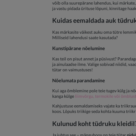
võib olla suurepärane lahendus, kui märkate,
ja vastu pidada ürituse lõpuni, kinnitage haak
Kuidas eemaldada auk
tüdruk
Kas märkasite väikest auku oma tütre lemmi
Milliseid lahendusi saate kasutada?
Kunstipärane nõelumine
Kas teil on pisut annet ja püsivust? Paranda
ja ainulaadse ilme. Valige sobivad niidid, va
tütar on vaimustuses!
Nõelumata parandamine
Kui aga õmblemine pole teie tugev külg ja nõel
kanga külge
liimvõrgu, termokile või õmblus
Kahjustuse eemaldamiseks vajate ka triikrauda
koos. Lõpuks triikige seda kohta kuuma triik
Kulunud koht
tüdruku kleidil
Ja juhtus see – mänguhoos on teie tütar
pidu