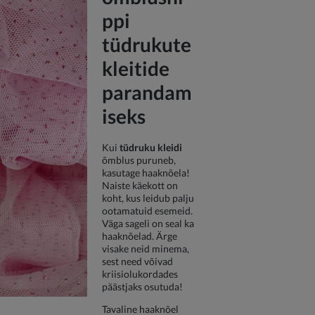
ppi
tüdrukute
kleitide
parandam
iseks
Kui
tüdruku kleidi
õmblus puruneb,
kasutage haaknõela!
Naiste käekott on
koht, kus leidub palju
ootamatuid esemeid.
Väga sageli on seal ka
haaknõelad. Ärge
visake neid minema,
sest need võivad
kriisiolukordades
päästjaks osutuda!
Tavaline haaknõel