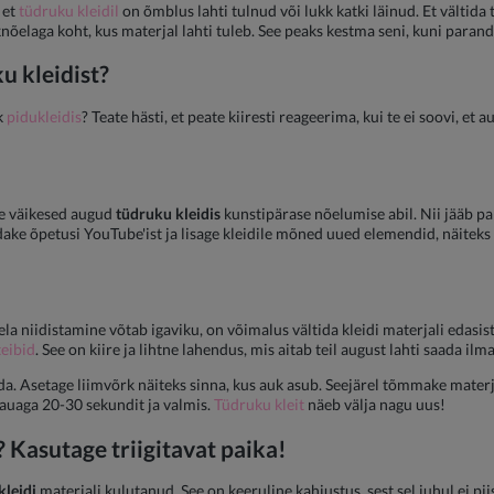
 et
tüdruku kleidil
on õmblus lahti tulnud või lukk katki läinud. Et vältida 
nõelaga koht, kus materjal lahti tuleb. See peaks kestma seni, kuni paranda
u kleidist
?
k
pidukleidis
? Teate hästi, et peate kiiresti reageerima, kui te ei soovi, et 
ge väikesed augud
tüdruku kleidis
kunstipärase nõelumise abil. Nii jääb pa
adake õpetusi YouTube'ist ja lisage kleidile mõned uued elemendid, näiteks
a niidistamine võtab igaviku, on võimalus vältida kleidi materjali edasist 
teibid
. See on kiire ja lihtne lahendus, mis aitab teil august lahti saada 
. Asetage liimvõrk näiteks sinna, kus auk asub. Seejärel tõmmake materjal
rauaga 20-30 sekundit ja valmis.
Tüdruku kleit
näeb välja nagu uus!
? Kasutage triigitavat paika!
kleidi
materjali kulutanud. See on keeruline kahjustus, sest sel juhul ei p