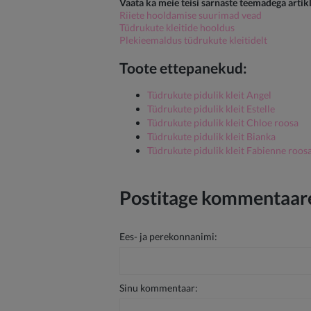
Vaata ka meie teisi sarnaste teemadega artikl
Riiete hooldamise suurimad vead
Tüdrukute kleitide hooldus
Plekieemaldus tüdrukute kleitidelt
Toote ettepanekud:
Tüdrukute pidulik kleit Angel
Tüdrukute pidulik kleit Estelle
Tüdrukute pidulik kleit Chloe roosa
Tüdrukute pidulik kleit Bianka
Tüdrukute pidulik kleit Fabienne roos
Postitage kommentaare
Ees- ja perekonnanimi:
Sinu kommentaar: