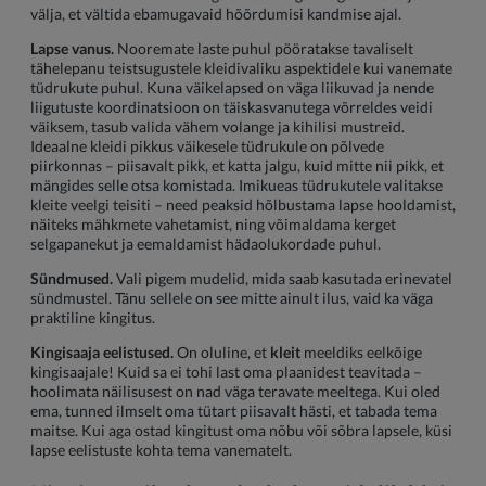
välja, et vältida ebamugavaid hõõrdumisi kandmise ajal.
Lapse vanus.
Nooremate laste puhul pööratakse tavaliselt
tähelepanu teistsugustele kleidivaliku aspektidele kui vanemate
tüdrukute puhul. Kuna väikelapsed on väga liikuvad ja nende
liigutuste koordinatsioon on täiskasvanutega võrreldes veidi
väiksem, tasub valida vähem volange ja kihilisi mustreid.
Ideaalne kleidi pikkus väikesele tüdrukule on põlvede
piirkonnas – piisavalt pikk, et katta jalgu, kuid mitte nii pikk, et
mängides selle otsa komistada. Imikueas tüdrukutele valitakse
kleite veelgi teisiti – need peaksid hõlbustama lapse hooldamist,
näiteks mähkmete vahetamist, ning võimaldama kerget
selgapanekut ja eemaldamist hädaolukordade puhul.
Sündmused.
Vali pigem mudelid, mida saab kasutada erinevatel
sündmustel. Tänu sellele on see mitte ainult ilus, vaid ka väga
praktiline kingitus.
Kingisaaja eelistused.
On oluline, et
kleit
meeldiks eelkõige
kingisaajale! Kuid sa ei tohi last oma plaanidest teavitada –
hoolimata näilisusest on nad väga teravate meeltega. Kui oled
ema, tunned ilmselt oma tütart piisavalt hästi, et tabada tema
maitse. Kui aga ostad kingitust oma nõbu või sõbra lapsele, küsi
lapse eelistuste kohta tema vanematelt.