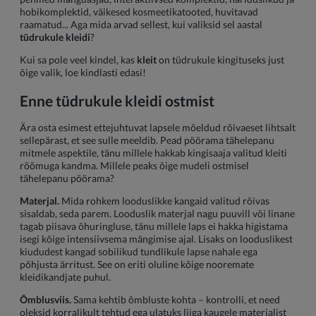
hobikomplektid, väikesed kosmeetikatooted, huvitavad
raamatud... Aga mida arvad sellest, kui valiksid sel aastal
tüdrukule kleidi
?
Kui sa pole veel kindel, kas
kleit
on tüdrukule kingituseks just
õige valik, loe kindlasti edasi!
Enne tüdrukule kleidi ostmist
Ära osta esimest ettejuhtuvat lapsele mõeldud rõivaeset lihtsalt
sellepärast, et see sulle meeldib. Pead pöörama tähelepanu
mitmele aspektile, tänu millele hakkab kingisaaja valitud kleiti
rõõmuga kandma. Millele peaks õige mudeli ostmisel
tähelepanu pöörama?
Materjal.
Mida rohkem looduslikke kangaid valitud rõivas
sisaldab, seda parem. Looduslik materjal nagu puuvill või linane
tagab piisava õhuringluse, tänu millele laps ei hakka higistama
isegi kõige intensiivsema mängimise ajal. Lisaks on looduslikest
kiududest kangad sobilikud tundlikule lapse nahale ega
põhjusta ärritust. See on eriti oluline kõige nooremate
kleidikandjate puhul.
Õmblusviis.
Sama kehtib õmbluste kohta – kontrolli, et need
oleksid korralikult tehtud ega ulatuks liiga kaugele materjalist