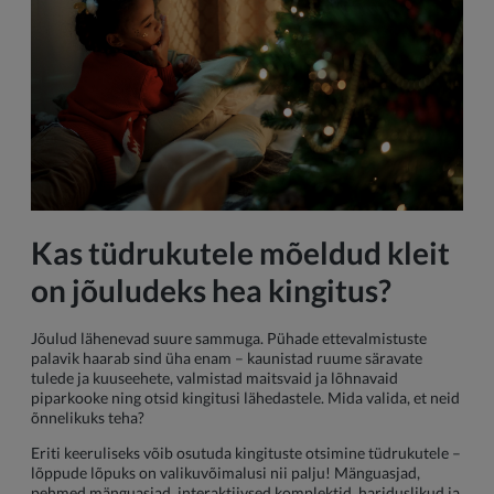
Kas tüdrukutele mõeldud kleit
on jõuludeks hea kingitus?
Jõulud lähenevad suure sammuga. Pühade ettevalmistuste
palavik haarab sind üha enam – kaunistad ruume säravate
tulede ja kuuseehete, valmistad maitsvaid ja lõhnavaid
piparkooke ning otsid kingitusi lähedastele. Mida valida, et neid
õnnelikuks teha?
Eriti keeruliseks võib osutuda kingituste otsimine tüdrukutele –
lõppude lõpuks on valikuvõimalusi nii palju! Mänguasjad,
pehmed mänguasjad, interaktiivsed komplektid, hariduslikud ja