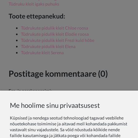
Tüdruku kleit igaks puhuks
Toote ettepanekud:
Tüdrukute pidulik kleit Chloe roosa
Tüdrukute pidulik kleit Elodie roosa
Tüdrukute pidulik kleit Frezi kuld hõbe
Tüdrukute pidulik kleit Elena
Tüdrukute kleit Serena
Postitage kommentaare (0)
Ees- ja perekonnanimi:
Me hoolime sinu privaatsusest
Sinu kommentaar:
Küpsised ja nendega seotud tehnoloogiad tagavad veebilehe
nõuetekohase toimimise ja aitavad meil kohandada pakkumist
vastavalt sinu vajadustele. Sa võid nõustuda kõikide nende
failide kasutamisega ja jätkata poega või kohandada failide