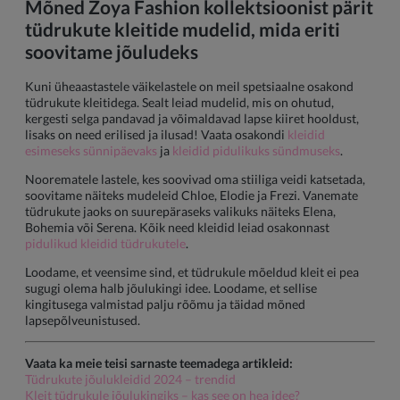
Mõned Zoya Fashion kollektsioonist pärit
tüdrukute kleitide mudelid, mida eriti
soovitame jõuludeks
Kuni üheaastastele väikelastele on meil spetsiaalne osakond
tüdrukute kleitidega. Sealt leiad mudelid, mis on ohutud,
kergesti selga pandavad ja võimaldavad lapse kiiret hooldust,
lisaks on need erilised ja ilusad! Vaata osakondi
kleidid
esimeseks sünnipäevaks
ja
kleidid pidulikuks sündmuseks
.
Noorematele lastele, kes soovivad oma stiiliga veidi katsetada,
soovitame näiteks mudeleid Chloe, Elodie ja Frezi. Vanemate
tüdrukute jaoks on suurepäraseks valikuks näiteks Elena,
Bohemia või Serena. Kõik need kleidid leiad osakonnast
pidulikud kleidid tüdrukutele
.
Loodame, et veensime sind, et tüdrukule mõeldud kleit ei pea
sugugi olema halb jõulukingi idee. Loodame, et sellise
kingitusega valmistad palju rõõmu ja täidad mõned
lapsepõlveunistused.
Vaata ka meie teisi sarnaste teemadega artikleid:
Tüdrukute jõulukleidid 2024 – trendid
Kleit tüdrukule jõulukingiks – kas see on hea idee?