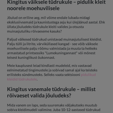
Kingitus väiksele tüdrukule – pidulik kleit
noorele moehuvilisele
Jõulud on eriline aeg, mil võime endale lubada midagi
eksklusiivsemaid ja kaunistustega asju kui ülejäänud aastal. Ehk
üllata jõuludeks tüdrukule kleiti valides ja otsusta
muinasjutuliku rõivaeseme kasuks?
Paljud väikesed tüdrukud unistavad muinasjutulisest kleidist.
Palju tülli ja litrite, värviküllased kangad - see võib väiksele
moehuvilisele palju rõõmu valmistada ja muuta ta hetkeks
armastatud printsessiks "Lumekuningannast" või mõnest
teisest kuninglikust õukonnast.
Meie kauplusest leiad kindlasti mudeleid, mis vastavad
eelnimetatud tingimustele ja sobivad samal ajal ka teisteks
erilisteks sündmusteks. Selleks vaata sektsiooni
pidulikud
kleidid tüdrukutele
.
Kingitus vanemale tüdrukule – millist
rõivaeset valida jõuludeks?
Mida vanem on laps, seda suuremaks väljakutseks muutub
sobiva kleidimudeli valimine. Juba 10-12-aastased tüdrukud