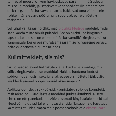
tunnevad moest rohkem huvi, oskavad paremini määratleda,
mis neile meeldib, ja iseseisvalt kohandada stiilielemente. See
on ka aeg, mil täiskasvavad daamid hakkavad oma välimusele
rohkem tähelepanu pöörama ja soovivad, et neid võetaks
tõsisemalt.
Sel juhul vali tagasihoidlikumad
pidulike kleitide
mudelid, mida
saab kanda mitte ainult pühadel. See on praktiline kingitus nii
lapsele, kellele see on esimene "täiskasvanulik" kingitus, kui ka
vanematele, kes ei pea muretsema järgmise rõivaeseme pärast,
näiteks lähenevale pulma minnes.
Kui mitte kleit, siis mis?
Sirvid saadaolevaid tüdrukute kleite, kuid ei leia midagi, mis
võiks kingitavale lapsele sobida? Hakkad kaotama lootust
sobiva mudeli ostmiseks ja leiad, et see on mõttetu? Ehk valid
siis kleidi asemel hoopis kaunid aksessuaarid?
Aplikatsioonidega sukkpüksid, kaunistatud sokkide komplekt,
maitsekad põlvikud, lastele mõeldud juukseklambrid ja laste
ehted on ettepanekud, mis võivad samuti kingisaajale meeldida!
Need võimaldavad tal end ilusasti ehtida. Ta saab neid kasutada
ka teistes stiilides. Vaata meie poest saadaolevaid
aksessuaare
.