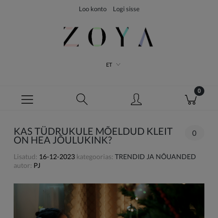
Loo konto
Logi sisse
ET
KAS TÜDRUKULE MÕELDUD KLEIT
0
ON HEA JÕULUKINK?
Lisatud:
16-12-2023
kategoorias:
TRENDID JA NÕUANDED
autor:
PJ