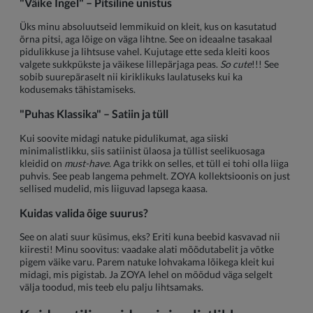
"Väike Ingel" – Pitsiline unistus
Üks minu absoluutseid lemmikuid on kleit, kus on kasutatud
õrna pitsi, aga lõige on väga lihtne. See on ideaalne tasakaal
pidulikkuse ja lihtsuse vahel. Kujutage ette seda kleiti koos
valgete sukkpükste ja väikese lillepärjaga peas.
So cute
!!! See
sobib suurepäraselt nii kiriklikuks laulatuseks kui ka
kodusemaks tähistamiseks.
"Puhas Klassika" – Satiin ja tüll
Kui soovite midagi natuke pidulikumat, aga siiski
minimalistlikku, siis satiinist ülaosa ja tüllist seelikuosaga
kleidid on
must-have
. Aga trikk on selles, et tüll ei tohi olla liiga
puhvis. See peab langema pehmelt. ZOYA kollektsioonis on just
sellised mudelid, mis liiguvad lapsega kaasa.
Kuidas valida õige suurus?
See on alati suur küsimus, eks? Eriti kuna beebid kasvavad nii
kiiresti! Minu soovitus: vaadake alati mõõdutabelit ja võtke
pigem väike varu. Parem natuke lohvakama lõikega kleit kui
midagi, mis pigistab. Ja ZOYA lehel on mõõdud väga selgelt
välja toodud, mis teeb elu palju lihtsamaks.