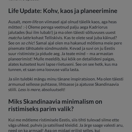
Life Update: Kohv, kaos ja planeerimine
Ausalt,
mom-life
on viimasel ajal olnud täielik kaos, aga heas
mõttes! :-) Oleme perega veetnud palju aega Kadriorus
jalutades (kui ilm lubab!) ja ma olen täiesti sõltuvuses uuest
matcha latte
kohast Telliskivis. Kas te olete seal juba käinud?
See on
so chic
! Samal ajal olen ma hakanud mõtlema meie pere
pisemate tähtsatele sündmustele. Kevad ja suvi on ju Eestis
suur ristimiste ja pidude aeg. Ja teate mind – ma armastan
planeerimist! Mulle meeldib, kui kõik on detailideni paigas,
alates kutsetest kuni lapse riietuseni. See on see hetk, kus ma
tunnen, et saan oma loovuse valla lasta.
Ja siin tulebki mängu minu tänane inspiratsioon. Ma olen täiesti
armunud sellesse puhtasse, lihtsasse ja ajatusse Skandinaavia
stiili.
Less is more
, absoluutselt!
Miks Skandinaavia minimalism on
ristimiseks parim valik?
Kui me mõtleme ristimisele Eestis, siis tihti tulevad silme ette
väga uhked, puhvis ja satsilised kleidid. Ja ärge saage valesti aru,
need on ka armsad! Aga on midagi erilist selles, kui