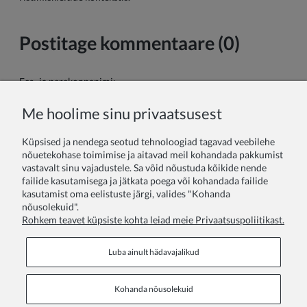
Postitage kommentaare (0)
Ees- ja perekonnanimi:
Me hoolime sinu privaatsusest
Sinu kommentaar:
Küpsised ja nendega seotud tehnoloogiad tagavad veebilehe
nõuetekohase toimimise ja aitavad meil kohandada pakkumist
vastavalt sinu vajadustele. Sa võid nõustuda kõikide nende
failide kasutamisega ja jätkata poega või kohandada failide
kasutamist oma eelistuste järgi, valides "Kohanda
nõusolekuid".
Rohkem teavet küpsiste kohta leiad meie Privaatsuspoliitikast.
Saada
Luba ainult hädavajalikud
Kohanda nõusolekuid