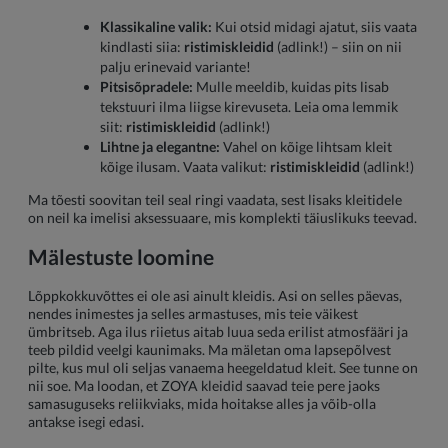
Klassikaline valik:
Kui otsid midagi ajatut, siis vaata
kindlasti siia:
ristimiskleidid
(adlink!) – siin on nii
palju erinevaid variante!
Pitsisõpradele:
Mulle meeldib, kuidas pits lisab
tekstuuri ilma liigse kirevuseta. Leia oma lemmik
siit:
ristimiskleidid
(adlink!)
Lihtne ja elegantne:
Vahel on kõige lihtsam kleit
kõige ilusam. Vaata valikut:
ristimiskleidid
(adlink!)
Ma tõesti soovitan teil seal ringi vaadata, sest lisaks kleitidele
on neil ka imelisi aksessuaare, mis komplekti täiuslikuks teevad.
Mälestuste loomine
Lõppkokkuvõttes ei ole asi ainult kleidis. Asi on selles päevas,
nendes inimestes ja selles armastuses, mis teie väikest
ümbritseb. Aga ilus riietus aitab luua seda erilist atmosfääri ja
teeb pildid veelgi kaunimaks. Ma mäletan oma lapsepõlvest
pilte, kus mul oli seljas vanaema heegeldatud kleit. See tunne on
nii soe. Ma loodan, et ZOYA kleidid saavad teie pere jaoks
samasuguseks reliikviaks, mida hoitakse alles ja võib-olla
antakse isegi edasi.