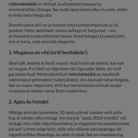
ristimiskleidid
on lihtsad, kvaliteetsest kangast ja
minimalistliku lõikega. See toob lapse loomuliku ilu esile, mitte
ei mata teda kanga alla.
Skandinaavia stiil on ju tuntud oma funktsionaalsuse ja ilu
poolest. Meie, eestlased, oleme sellega nii harjunud – me
armastame looduslähedasi toone, linast kangast ja peent pitsi,
mis ei karju, vaid sosistab elegantsi.
1. Mugavus on võti (eriti beebidele!)
Real talk
: beebid ei hooli moest. Nad hoolivad sellest, kas neil
on mugav. Kui kleit on liiga kare või liiga palju kihte, on nutt
garanteeritud. Minimalistlikud
ristimiskleidid
on tavaliselt
valmistatud pehmetest materjalidest, mis lasevad nahal hingata.
See on
super important
, eriti kui tseremoonia toimub soojal
suvepäeval mõnes vanas Eesti maakirikus.
2. Ajatu ilu fotodel
Mõelge korraks tulevikule. 20 aasta pärast vaatate neid pilte.
Kas te tahate näha midagi, mis karjub "aasta 2024 trendid" või
midagi, mis näeb välja klassikaline ja elegantne ka aastakümnete
pärast? Lihtne valge kleit, võib-olla väikese satiinpaelaga või
tagasihoidliku tikandiga, on alati
in style
. See on investeering