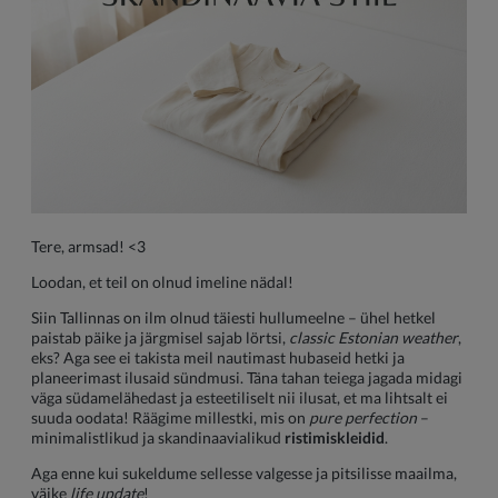
Tere, armsad! <3
Loodan, et teil on olnud imeline nädal!
Siin Tallinnas on ilm olnud täiesti hullumeelne – ühel hetkel
paistab päike ja järgmisel sajab lörtsi,
classic Estonian weather
,
eks? Aga see ei takista meil nautimast hubaseid hetki ja
planeerimast ilusaid sündmusi. Täna tahan teiega jagada midagi
väga südamelähedast ja esteetiliselt nii ilusat, et ma lihtsalt ei
suuda oodata! Räägime millestki, mis on
pure perfection
–
minimalistlikud ja skandinaavialikud
ristimiskleidid
.
Aga enne kui sukeldume sellesse valgesse ja pitsilisse maailma,
väike
life update
!