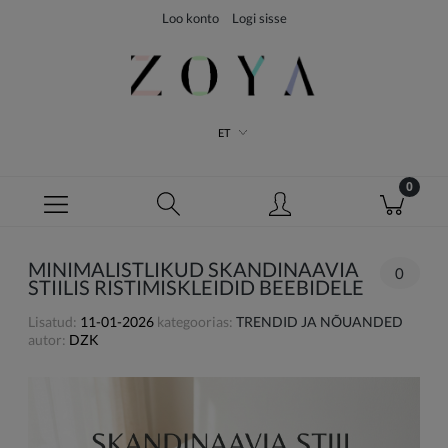
Loo konto
Logi sisse
ET
MINIMALISTLIKUD SKANDINAAVIA
0
STIILIS RISTIMISKLEIDID BEEBIDELE
Lisatud:
11-01-2026
kategoorias:
TRENDID JA NÕUANDED
autor:
DZK