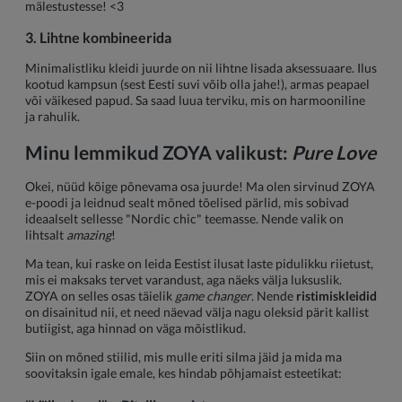
mälestustesse! <3
3. Lihtne kombineerida
Minimalistliku kleidi juurde on nii lihtne lisada aksessuaare. Ilus
kootud kampsun (sest Eesti suvi võib olla jahe!), armas peapael
või väikesed papud. Sa saad luua terviku, mis on harmooniline
ja rahulik.
Minu lemmikud ZOYA valikust:
Pure Love
Okei, nüüd kõige põnevama osa juurde! Ma olen sirvinud ZOYA
e-poodi ja leidnud sealt mõned tõelised pärlid, mis sobivad
ideaalselt sellesse "Nordic chic" teemasse. Nende valik on
lihtsalt
amazing
!
Ma tean, kui raske on leida Eestist ilusat laste pidulikku riietust,
mis ei maksaks tervet varandust, aga näeks välja luksuslik.
ZOYA on selles osas täielik
game changer
. Nende
ristimiskleidid
on disainitud nii, et need näevad välja nagu oleksid pärit kallist
butiigist, aga hinnad on väga mõistlikud.
Siin on mõned stiilid, mis mulle eriti silma jäid ja mida ma
soovitaksin igale emale, kes hindab põhjamaist esteetikat: