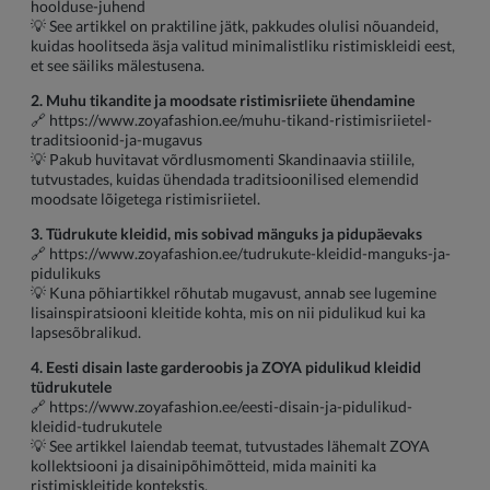
hoolduse-juhend
💡 See artikkel on praktiline jätk, pakkudes olulisi nõuandeid,
kuidas hoolitseda äsja valitud minimalistliku ristimiskleidi eest,
et see säiliks mälestusena.
2. Muhu tikandite ja moodsate ristimisriiete ühendamine
🔗
https://www.zoyafashion.ee/muhu-tikand-ristimisriietel-
traditsioonid-ja-mugavus
💡 Pakub huvitavat võrdlusmomenti Skandinaavia stiilile,
tutvustades, kuidas ühendada traditsioonilised elemendid
moodsate lõigetega ristimisriietel.
3. Tüdrukute kleidid, mis sobivad mänguks ja pidupäevaks
🔗
https://www.zoyafashion.ee/tudrukute-kleidid-manguks-ja-
pidulikuks
💡 Kuna põhiartikkel rõhutab mugavust, annab see lugemine
lisainspiratsiooni kleitide kohta, mis on nii pidulikud kui ka
lapsesõbralikud.
4. Eesti disain laste garderoobis ja ZOYA pidulikud kleidid
tüdrukutele
🔗
https://www.zoyafashion.ee/eesti-disain-ja-pidulikud-
kleidid-tudrukutele
💡 See artikkel laiendab teemat, tutvustades lähemalt ZOYA
kollektsiooni ja disainipõhimõtteid, mida mainiti ka
ristimiskleitide kontekstis.