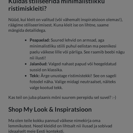
Kuidas stiliseerida minimalistlikku
ristimiskleiti?
Nüüd, kui kleit on valitud (või vähemalt inspiratsioon olemas!),
räägime stiliseerimisest. Kuna kleit ise on lihtne, saame
mängida detailidega.
Peapaelad:
Suured lehvid on armsad, aga
minimalistliku stiili puhul eelistan ma peenikesi
paelu väikese lille või pärliga. See raamib beebi nägu
nii ilusti!
Jalanõud:
Valged nahast papud või heegeldatud
sussid on klassika.
Tekk:
Ärge unustage ristimistekki! See on sageli
fotodel näha. Valige midagi neutraalset, näiteks
valge kootud tekk.
Kas teil on juba plaanis mõni suurem perepidu sel suvel? :-)
Shop My Look & Inspiratsioon
Ma olen teile kokku pannud väikese nimekirja oma
lemmikutest. Need kleidid on lihtsalt nii ilusad ja sobivad
ideaalselt meie Eesti konteksti.