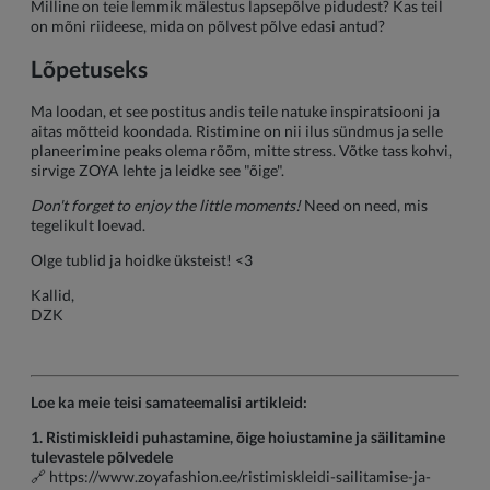
Milline on teie lemmik mälestus lapsepõlve pidudest? Kas teil
on mõni riideese, mida on põlvest põlve edasi antud?
Lõpetuseks
Ma loodan, et see postitus andis teile natuke inspiratsiooni ja
aitas mõtteid koondada. Ristimine on nii ilus sündmus ja selle
planeerimine peaks olema rõõm, mitte stress. Võtke tass kohvi,
sirvige ZOYA lehte ja leidke see "õige".
Don't forget to enjoy the little moments!
Need on need, mis
tegelikult loevad.
Olge tublid ja hoidke üksteist! <3
Kallid,
DZK
Loe ka meie teisi samateemalisi artikleid:
1. Ristimiskleidi puhastamine, õige hoiustamine ja säilitamine
tulevastele põlvedele
🔗
https://www.zoyafashion.ee/ristimiskleidi-sailitamise-ja-