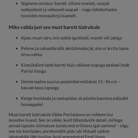
Sügisene unistus: barett, villane mantel, soojad
sukkpüksid ja väikesed saapad – nagu lehekollastes
toonides moeajakirja kaanelt.
Miks valida just see must barett tüdrukule
Ajatu must värv, mis sobib iga kleidi, mantli või jakiga
Pehme ja nahasõbralik akrüülmaterjal, mis ei ärrita lapse
õrna nahka
Klassikaline laste bareti kuju väikese nupuga pealael lisab
Pariisi hõngu
Universaalne suurus peaümbermõõdule 51–56 cm –
kasvab koos lapsega
Kerge hooldada ja vastupidav, et püsida kaunina paljudel
hooaegadel
Must barett tüdrukule Väike Pariislanna on rohkem kui
moodne lisand. See on väike, kuid tähenduslik detail, millega
annad lapsele võimaluse tunda end erilisena igal sammul – olgu
see siis koolipäev, perekondlik pidu või lihtsalt vaikne
jalutuskäik läbi tuulise, kuid armastatud Eesti linna.