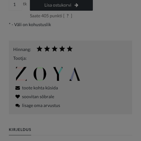
tk
Lisa ostukorvi
Saate
405
punkti [
?
]
*
- Väli on kohustuslik
Hinnang:
Tootja:
toote kohta küsida
soovitan sõbrale
lisage oma arvustus
KIRJELDUS