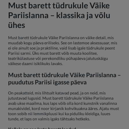
Must barett tüdrukule Väike
Pariislanna – klassika ja võlu
ühes
Must barett tüdrukule Väike Pariislanna on väike detail, mis
muudab kogu päeva eriliseks. See on lastemoe aksessuaar, mis
ei ole ainult soe ja praktiline, vaid lisab igale tüdrukule peent
Pariisi sarmi. Üks must barett võib muuta koolitee,
teatrikülastuse või perekondliku pühapäeva jalutuskäigu
väikese daami isiklikuks lavaks.
Must barett tüdrukule Väike Pariislanna –
puudutus Pariisi igasse päeva
On peakatteid, mis lihtsalt katavad pead, ja on neid, mis
jutustavad lugusid. Must barett tüdrukule Väike Pariislanna
avab ukse maailma, kus laps võib olla kord kunstnik vanalinna
munakividel, kord noor kirjanik kohvikuakna ääres. Ajatu must
toon sobib nii lemmikpluusi kui ka piduliku kleidiga, luues
tunde, et laps on valmis igaks tähtsaks hetkeks.