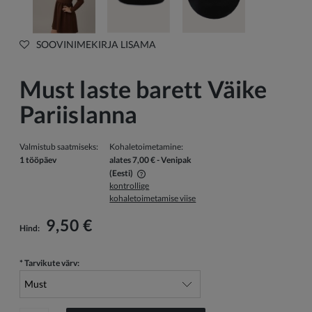
SOOVINIMEKIRJA LISAMA
Must laste barett Väike
Pariislanna
Valmistub saatmiseks:
Kohaletoimetamine:
1 tööpäev
alates 7,00 €
- Venipak
(Eesti)
kontrollige
Hind ei sisalda võimalikke maksekulusid
kohaletoimetamise viise
9,50 €
Hind:
*
Tarvikute värv: