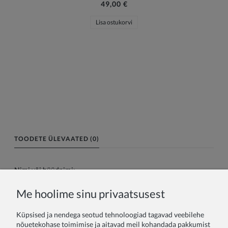
49,00 €
Lisa ostukorvi
TOODETE ÜLEVAATED (0)
Nimi või hüüdnimi:
Me hoolime sinu privaatsusest
Teie arvustus:
Küpsised ja nendega seotud tehnoloogiad tagavad veebilehe
nõuetekohase toimimise ja aitavad meil kohandada pakkumist