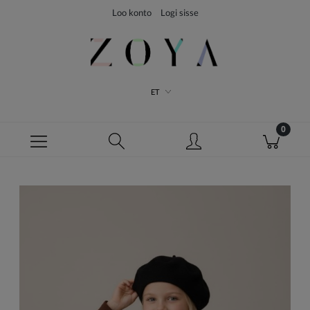
Loo konto
Logi sisse
ET