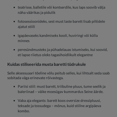
teatrisse, balletile või kontserdile, kus laps soovib välja
näha väärikas ja pidulik
fotosessioonideks, sest must laste barett lisab piltidele
ajatut stiili
igapäevaseks kandmiseks kooli, huviringi või külla
minnes
peresündmusteks ja pühadelauas istumiseks, kui soovid,
et lapse riietus oleks tagasihoidlikult elegantne
Kuidas stiliseerida musta baretti tüdrukule
Selle aksessuaari tõeline võlu peitub selles, kui lihtsalt seda saab
sobitada väga erinevate rõivastega.
Pariisi stiil: must barett, triibuline pluus, tume seelik ja
baleriinad – väike moesügav kummardus Seine äärde.
Vaba aja elegants: barett koos oversize dressipluusi,
teksade ja tossudega – mõnus, kuid stiilne argipäeva
kombo.