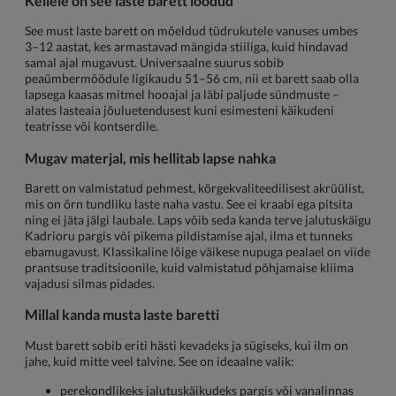
Kellele on see laste barett loodud
See must laste barett on mõeldud tüdrukutele vanuses umbes
3–12 aastat, kes armastavad mängida stiiliga, kuid hindavad
samal ajal mugavust. Universaalne suurus sobib
peaümbermõõdule ligikaudu 51–56 cm, nii et barett saab olla
lapsega kaasas mitmel hooajal ja läbi paljude sündmuste –
alates lasteaia jõuluetendusest kuni esimesteni käikudeni
teatrisse või kontserdile.
Mugav materjal, mis hellitab lapse nahka
Barett on valmistatud pehmest, kõrgekvaliteedilisest akrüülist,
mis on õrn tundliku laste naha vastu. See ei kraabi ega pitsita
ning ei jäta jälgi laubale. Laps võib seda kanda terve jalutuskäigu
Kadrioru pargis või pikema pildistamise ajal, ilma et tunneks
ebamugavust. Klassikaline lõige väikese nupuga pealael on viide
prantsuse traditsioonile, kuid valmistatud põhjamaise kliima
vajadusi silmas pidades.
Millal kanda musta laste baretti
Must barett sobib eriti hästi kevadeks ja sügiseks, kui ilm on
jahe, kuid mitte veel talvine. See on ideaalne valik:
perekondlikeks jalutuskäikudeks pargis või vanalinnas