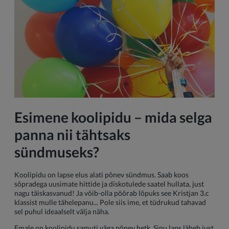
Esimene koolipidu – mida selga
panna nii tähtsaks
sündmuseks?
Koolipidu on lapse elus alati põnev sündmus. Saab koos
sõpradega uusimate hittide ja diskotulede saatel hullata, just
nagu täiskasvanud! Ja võib-olla pöörab lõpuks see Kristjan 3.c
klassist mulle tähelepanu... Pole siis ime, et tüdrukud tahavad
sel puhul ideaalselt välja näha.
Emale on koolipidu samuti väga põnev hetk. Sinu laps läheb just