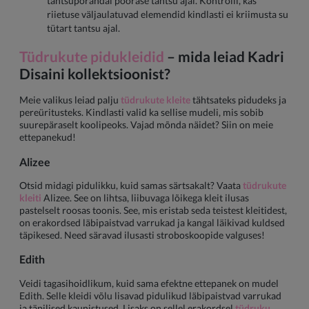
tantsupõrandal pöörase tantsu ajal. Kontrolli, kas
riietuse väljaulatuvad elemendid kindlasti ei kriimusta su
tütart tantsu ajal.
Tüdrukute pidukleidid
– mida leiad Kadri
Disaini kollektsioonist?
Meie valikus leiad palju
tüdrukute kleite
tähtsateks pidudeks ja
pereüritusteks. Kindlasti valid ka sellise mudeli, mis sobib
suurepäraselt koolipeoks. Vajad mõnda näidet? Siin on meie
ettepanekud!
Alizee
Otsid midagi pidulikku, kuid samas särtsakalt? Vaata
tüdrukute
kleiti
Alizee. See on lihtsa, liibuvaga lõikega kleit ilusas
pastelselt roosas toonis. See, mis eristab seda teistest kleitidest,
on erakordsed läbipaistvad varrukad ja kangal läikivad kuldsed
täpikesed. Need säravad ilusasti stroboskoopide valguses!
Edith
Veidi tagasihoidlikum, kuid sama efektne ettepanek on mudel
Edith. Selle kleidi võlu lisavad pidulikud läbipaistvad varrukad
ja täpilised kaunistused. Lisaks on sellel erakordsel
tüdruku