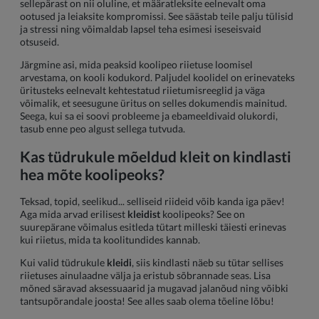
sellepärast on nii oluline, et määratleksite eelnevalt oma
ootused ja leiaksite kompromissi. See säästab teile palju tülisid
ja stressi ning võimaldab lapsel teha esimesi iseseisvaid
otsuseid.
Järgmine asi, mida peaksid koolipeo riietuse loomisel
arvestama, on kooli kodukord. Paljudel koolidel on erinevateks
üritusteks eelnevalt kehtestatud riietumisreeglid ja väga
võimalik, et seesugune üritus on selles dokumendis mainitud.
Seega, kui sa ei soovi probleeme ja ebameeldivaid olukordi,
tasub enne peo algust sellega tutvuda.
Kas tüdrukule mõeldud kleit on kindlasti
hea mõte koolipeoks?
Teksad, topid, seelikud... selliseid riideid võib kanda iga päev!
Aga mida arvad erilisest
kleidist
koolipeoks? See on
suurepärane võimalus esitleda tütart milleski täiesti erinevas
kui riietus, mida ta koolitundides kannab.
Kui valid tüdrukule
kleidi
, siis kindlasti näeb su tütar sellises
riietuses ainulaadne välja ja eristub sõbrannade seas. Lisa
mõned säravad aksessuaarid ja mugavad jalanõud ning võibki
tantsupõrandale joosta! See alles saab olema tõeline lõbu!