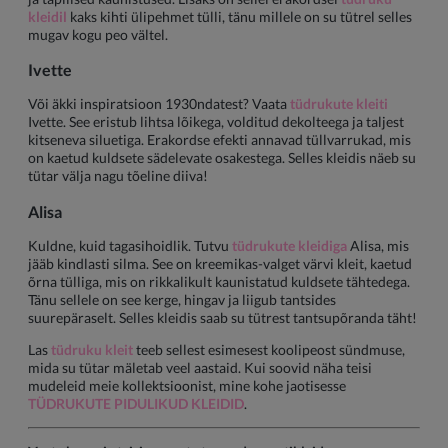
kleidil
kaks kihti ülipehmet tülli, tänu millele on su tütrel selles
mugav kogu peo vältel.
Ivette
Või äkki inspiratsioon 1930ndatest? Vaata
tüdrukute kleiti
Ivette. See eristub lihtsa lõikega, volditud dekolteega ja taljest
kitseneva siluetiga. Erakordse efekti annavad tüllvarrukad, mis
on kaetud kuldsete sädelevate osakestega. Selles kleidis näeb su
tütar välja nagu tõeline diiva!
Alisa
Kuldne, kuid tagasihoidlik. Tutvu
tüdrukute kleidiga
Alisa, mis
jääb kindlasti silma. See on kreemikas-valget värvi kleit, kaetud
õrna tülliga, mis on rikkalikult kaunistatud kuldsete tähtedega.
Tänu sellele on see kerge, hingav ja liigub tantsides
suurepäraselt. Selles kleidis saab su tütrest tantsupõranda täht!
Las
tüdruku kleit
teeb sellest esimesest koolipeost sündmuse,
mida su tütar mäletab veel aastaid. Kui soovid näha teisi
mudeleid meie kollektsioonist, mine kohe jaotisesse
TÜDRUKUTE PIDULIKUD KLEIDID
.