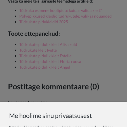
Vaata ka meie teisi sarnaste teemadega artikleid:
Tüdruku esimene koolipidu: kuidas valida kleit?
Põlvepikkused kleidid tüdrukutele: valik ja nõuanded
Tüdrukute pidukleidid 2025
Toote ettepanekud:
Tüdrukute pidulik kleit Alisa kuld
Tüdrukute kleit Ivette
Tüdrukute pidulik kleit Estelle
Tüdrukute pidulik kleit Floria roosa
Tüdrukute pidulik kleit Angel
Postitage kommentaare (0)
Ees- ja perekonnanimi:
Me hoolime sinu privaatsusest
Sinu kommentaar: