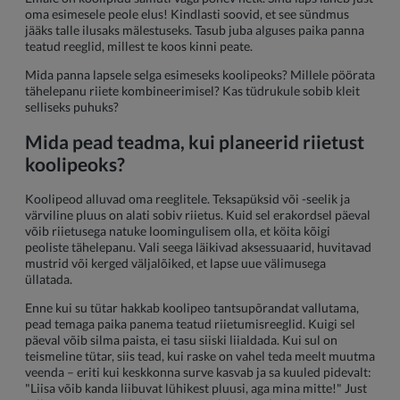
oma esimesele peole elus! Kindlasti soovid, et see sündmus
jääks talle ilusaks mälestuseks. Tasub juba alguses paika panna
teatud reeglid, millest te koos kinni peate.
Mida panna lapsele selga esimeseks koolipeoks? Millele pöörata
tähelepanu riiete kombineerimisel? Kas tüdrukule sobib kleit
selliseks puhuks?
Mida pead teadma, kui planeerid riietust
koolipeoks?
Koolipeod alluvad oma reeglitele. Teksapüksid või -seelik ja
värviline pluus on alati sobiv riietus. Kuid sel erakordsel päeval
võib riietusega natuke loomingulisem olla, et köita kõigi
peoliste tähelepanu. Vali seega läikivad aksessuaarid, huvitavad
mustrid või kerged väljalõiked, et lapse uue välimusega
üllatada.
Enne kui su tütar hakkab koolipeo tantsupõrandat vallutama,
pead temaga paika panema teatud riietumisreeglid. Kuigi sel
päeval võib silma paista, ei tasu siiski liialdada. Kui sul on
teismeline tütar, siis tead, kui raske on vahel teda meelt muutma
veenda – eriti kui keskkonna surve kasvab ja sa kuuled pidevalt:
"Liisa võib kanda liibuvat lühikest pluusi, aga mina mitte!" Just