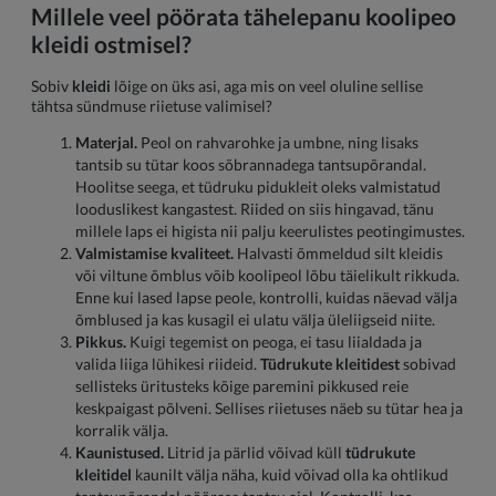
Millele veel pöörata tähelepanu koolipeo
kleidi ostmisel?
Sobiv
kleidi
lõige on üks asi, aga mis on veel oluline sellise
tähtsa sündmuse riietuse valimisel?
Materjal.
Peol on rahvarohke ja umbne, ning lisaks
tantsib su tütar koos sõbrannadega tantsupõrandal.
Hoolitse seega, et tüdruku pidukleit oleks valmistatud
looduslikest kangastest. Riided on siis hingavad, tänu
millele laps ei higista nii palju keerulistes peotingimustes.
Valmistamise kvaliteet.
Halvasti õmmeldud silt kleidis
või viltune õmblus võib koolipeol lõbu täielikult rikkuda.
Enne kui lased lapse peole, kontrolli, kuidas näevad välja
õmblused ja kas kusagil ei ulatu välja üleliigseid niite.
Pikkus.
Kuigi tegemist on peoga, ei tasu liialdada ja
valida liiga lühikesi riideid.
Tüdrukute kleitidest
sobivad
sellisteks üritusteks kõige paremini pikkused reie
keskpaigast põlveni. Sellises riietuses näeb su tütar hea ja
korralik välja.
Kaunistused.
Litrid ja pärlid võivad küll
tüdrukute
kleitidel
kaunilt välja näha, kuid võivad olla ka ohtlikud