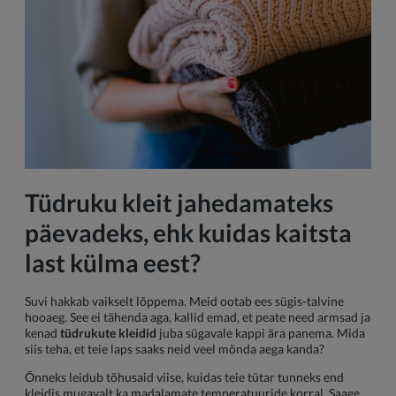
Tüdruku kleit jahedamateks
päevadeks, ehk kuidas kaitsta
last külma eest?
Suvi hakkab vaikselt lõppema. Meid ootab ees sügis-talvine
hooaeg. See ei tähenda aga, kallid emad, et peate need armsad ja
kenad
tüdrukute kleidid
juba sügavale kappi ära panema. Mida
siis teha, et teie laps saaks neid veel mõnda aega kanda?
Õnneks leidub tõhusaid viise, kuidas teie tütar tunneks end
kleidis mugavalt ka madalamate temperatuuride korral. Saage