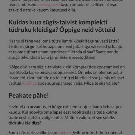
teada, milliseid
aksessuaare
tasub omada, et sellised rõivad
saaksid natuke kauem kasutusel olla.
Kuidas luua sügis-talvist komplekti
tüdruku kleidiga
? Õppige neid võtteid
Kas te ei taha veel oma tütre lemmikkleiditega hüvasti jätta?
Teate, et järgmisel hooajal on need juba liiga väikesed ja kahju,
et te oma tütart enam nendesse riietada ei saa? Saate nende
eluiga pikendada tänu järgmistele meetoditele!
Kõige olulisem sügis-talviste kleidikomplektide koostamisel on
hoolitseda lapse piisava soojuse eest. Õnneks on olemas palju
lisandeid, tänu millele on teie tütrel kindlasti soe ja mis näevad
valitud
kleidiga
koos suurepärased välja. Mida te siis vajate?
Peakate pähe!
Levinud on arvamus, et kõige rohkem soojust kaob kehast pea
kaudu. Kui soovite oma lapse eest hoolitseda ja teda külma
tuule eest kaitsta, valige müts. Milline valida, et see sobiks
tüdruku kleidiga
?
Suurepäraseks valikuks on
turban
. Selline müts liibub tihedalt