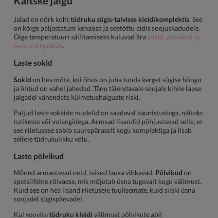
Kaitske jalgu
Jalad on nõrk koht
tüdruku sügis-talvises kleidikomplektis
. See
on kõige paljastatum kehaosa ja seetõttu aldis soojuskadudele.
Õige temperatuuri säilitamiseks kuluvad ära
sokid, põlvikud ja
laste sukkpüksid
.
Laste sokid
Sokid
on hea mõte, kui õhus on juba tunda kerget sügise hõngu
ja õhtud on vahel jahedad. Tänu täiendavale soojale kihile lapse
jalgadel vähendate külmetushaiguste riski.
Paljud laste sokkide mudelid on saadaval kaunistustega, näiteks
tutikeste või volangidega. Armsad lisandid põhjustavad selle, et
see riietusese sobib suurepäraselt kogu komplektiga ja lisab
sellele tüdrukulikku võlu.
Laste põlvikud
Mõned armastavad neid, teised lausa vihkavad.
Põlvikud
on
spetsiifiline rõivaese, mis mõjutab üsna tugevalt kogu välimust.
Kuid see on hea lisand riietusele tuulisemate, kuid siiski üsna
soojadel sügispäevadel.
Kui soovite
tüdruku kleidi
välimust põlvikute abil