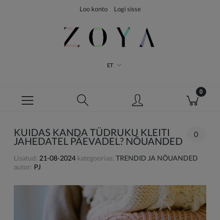
Loo konto
Logi sisse
ET
KUIDAS KANDA TÜDRUKU KLEITI
0
JAHEDATEL PÄEVADEL? NÕUANDED
Lisatud:
21-08-2024
kategoorias:
TRENDID JA NÕUANDED
autor:
PJ