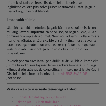
mitmekesistada, valige sellised, millel on kaunistused.
Inglitiivad või õrn pits põlve juures rõhutavad ilusasti jalgu ja
lisavad kogu komplektile võlu.
Laste sukkpüksid
Üks tõhusamaid meetodeid jalgade külma eest kaitsmiseks on
muidugi
laste sukkpüksid
. Need on soojad nagu püksid, kuid ei
domineeri komplekti üldilmet. Need võivad samuti olla armsaks
lisandiks, rõhutades
tüdruku kleidi
stiili – tingimusel, et valite
kaunistustega mudeli (näiteks lipsukestega). Tänu sukkpükstele
võite olla rahuliku meelega selles osas, kas teie lapsel on
piisavalt soe.
Pikendage oma suve ja valige piduliku
tüdruku kleidi
komplekti
juurde lisandid, mis tagavad lapsele sobiva temperatuuri isegi
külmadel sügispäevadel. Kontrollige, milliseid neist leiate Kadri
Disaini kollektsioonist ja minge kohe
AKSESSUAARIDE
jaotisesse.
Vaata ka meie teisi sarnaste teemadega artikleid:
Tüdruku kleidid sügiseks ja talveks
Talvine pidulik kleit tüdrukule