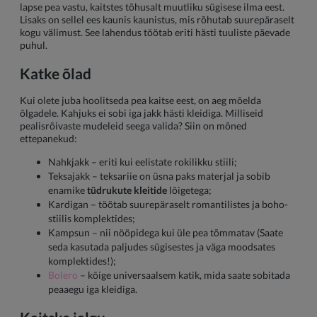
lapse pea vastu, kaitstes tõhusalt muutliku sügisese ilma eest.
Lisaks on sellel ees kaunis kaunistus, mis rõhutab suurepäraselt
kogu välimust. See lahendus töötab eriti hästi tuuliste päevade
puhul.
Katke õlad
Kui olete juba hoolitseda pea kaitse eest, on aeg mõelda
õlgadele. Kahjuks ei sobi iga jakk hästi kleidiga. Milliseid
pealisrõivaste mudeleid seega valida? Siin on mõned
ettepanekud:
Nahkjakk – eriti kui eelistate rokilikku stiili;
Teksajakk – teksariie on üsna paks materjal ja sobib
enamike
tüdrukute kleitide
lõigetega;
Kardigan – töötab suurepäraselt romantilistes ja boho-
stiilis komplektides;
Kampsun – nii nööpidega kui üle pea tõmmatav (Saate
seda kasutada paljudes sügisestes ja väga moodsates
komplektides!);
Bolero
– kõige universaalsem katik, mida saate sobitada
peaaegu iga kleidiga.