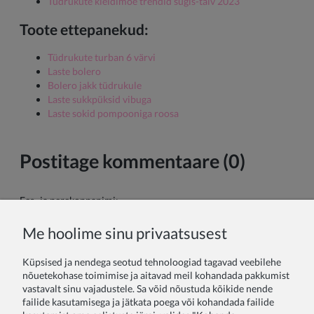
Tüdrukute kleidimoe trendid sügis-talv 2023
Toote ettepanekud:
Tüdrukute turban 6 värvi
Laste bolero
Bolero jakk tüdrukule
Laste sukkpüksid vibuga
Laste sokid pompooniga roosa
Postitage kommentaare (0)
Ees- ja perekonnanimi:
Me hoolime sinu privaatsusest
Sinu kommentaar:
Küpsised ja nendega seotud tehnoloogiad tagavad veebilehe
nõuetekohase toimimise ja aitavad meil kohandada pakkumist
vastavalt sinu vajadustele. Sa võid nõustuda kõikide nende
failide kasutamisega ja jätkata poega või kohandada failide