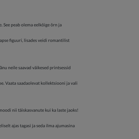
e. See peab olema eelkõige õrn ja
pse figuuri, lisades veidi romantilist
änu neile saavad väikesed printsessid
e. Vaata saadaolevat kollektsiooni ja vali
moodi nii täiskasvanute kui ka laste jaoks!
liselt ajas tagasi ja seda ilma ajumasina