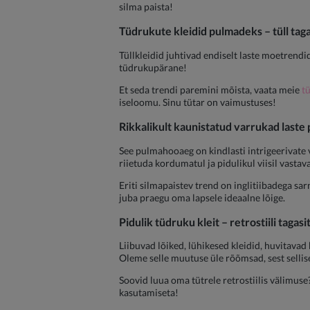
silma paista!
Tüdrukute kleidid pulmadeks
– tüll tag
Tüllkleidid juhtivad endiselt laste moetrendi
tüdrukupärane!
Et seda trendi paremini mõista, vaata meie
t
iseloomu. Sinu tütar on vaimustuses!
Rikkalikult kaunistatud varrukad
laste 
See pulmahooaeg on kindlasti intrigeerivate
riietuda kordumatul ja pidulikul viisil vasta
Eriti silmapaistev trend on inglitiibadega sa
juba praegu oma lapsele ideaalne lõige.
Pidulik
tüdruku kleit
– retrostiili tagasi
Liibuvad lõiked, lühikesed kleidid, huvitavad 
Oleme selle muutuse üle rõõmsad, sest sellise
Soovid luua oma tütrele retrostiilis välimuse?
kasutamiseta!