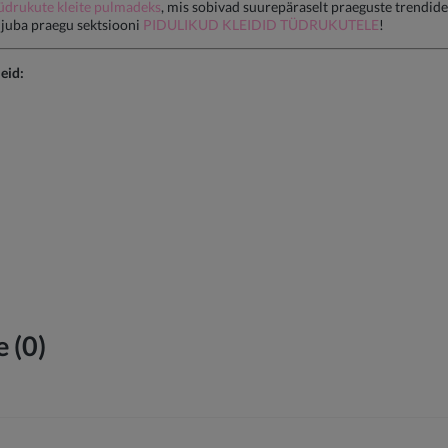
üdrukute kleite pulmadeks
, mis sobivad suurepäraselt praeguste trendide
 juba praegu sektsiooni
PIDULIKUD KLEIDID TÜDRUKUTELE
!
eid:
 (0)