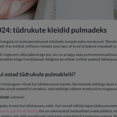
024:
tüdrukute kleidid pulmadeks
iranguid on pulmasündmused nüüdseks tavapäraseks muutunud. Tõenäolis
. Kas mõtled, millesse riietada oma laps, et ta sel eripäeval moodsalt ja 
idi ringlusest välja jäänud ega tea, mis on praegu laste pulmamoemaailmas p
madeks kõige trendikamad. Räägime ka sellest, millele peaksid tähelepan
ui ostad
tüdrukule pulmakleiti
?
i teistsugune rõivas kui täiskasvanud naisele. See tuleneb eelkõige lapse i
tte ainult esteetilisi omadusi, vaid eelkõige väikese moehuvilise mugavust
kleidi
valimist?
 palju õrnem kui täiskasvanu nahk. Kui soovid vältida lapse ülekuumenemis
ukute pidulikud kleidid
, mis on valmistatud looduslikest materjalidest, nä
ja eenduv niit võib negatiivselt mõjutada pulmakleidi kandmismugavust. 