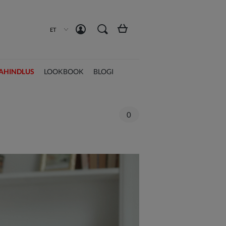
Loo konto
Logi sisse
ET
AHINDLUS
LOOKBOOK
BLOGI
0