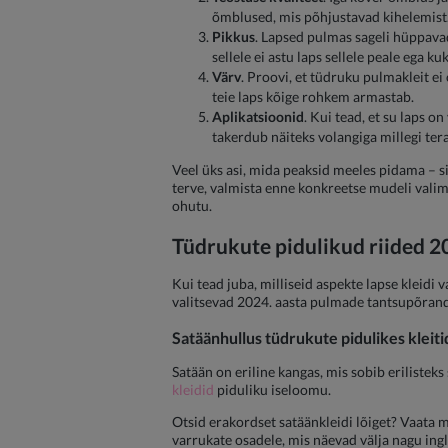
õmblused, mis põhjustavad kihelemist. 
Pikkus
. Lapsed pulmas sageli hüppavad,
sellele ei astu laps sellele peale ega 
Värv
. Proovi, et tüdruku pulmakleit ei
teie laps kõige rohkem armastab.
Aplikatsioonid
. Kui tead, et su laps o
takerdub näiteks volangiga millegi ter
Veel üks asi, mida peaksid meeles pidama – s
terve, valmista enne konkreetse mudeli valimis
ohutu.
Tüdrukute pidulikud riided
20
Kui tead juba, milliseid aspekte lapse kleidi
valitsevad 2024. aasta pulmade tantsupõrand
Satäänhullus
tüdrukute pidulikes kleiti
Satään on eriline kangas, mis sobib erilisteks
kleidid
piduliku iseloomu.
Otsid erakordset satäänkleidi lõiget? Vaata 
varrukate osadele, mis näevad välja nagu ingli