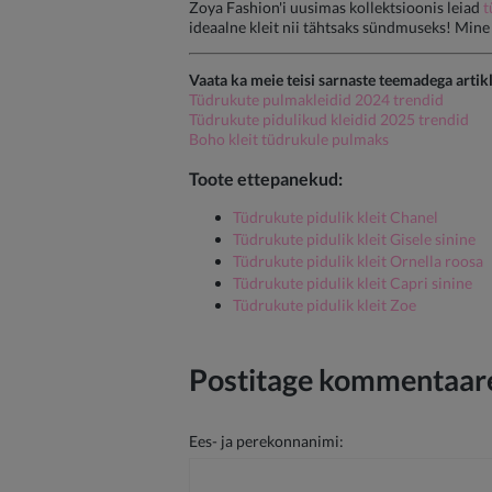
Zoya Fashion'i uusimas kollektsioonis leiad
t
ideaalne kleit nii tähtsaks sündmuseks! Mine
Vaata ka meie teisi sarnaste teemadega artikl
Tüdrukute pulmakleidid 2024 trendid
Tüdrukute pidulikud kleidid 2025 trendid
Boho kleit tüdrukule pulmaks
Toote ettepanekud:
Tüdrukute pidulik kleit Chanel
Tüdrukute pidulik kleit Gisele sinine
Tüdrukute pidulik kleit Ornella roosa
Tüdrukute pidulik kleit Capri sinine
Tüdrukute pidulik kleit Zoe
Postitage kommentaare
Ees- ja perekonnanimi: