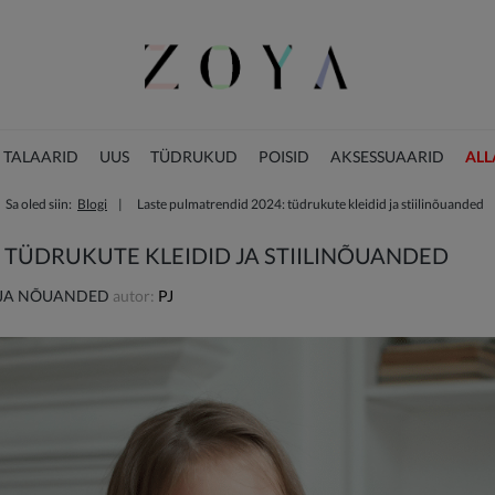
 TALAARID
UUS
TÜDRUKUD
POISID
AKSESSUAARID
ALL
Sa oled siin:
Blogi
Laste pulmatrendid 2024: tüdrukute kleidid ja stiilinõuanded
JÕULUKOLLEKTSIOON
 TÜDRUKUTE KLEIDID JA STIILINÕUANDED
 JA NÕUANDED
autor:
PJ