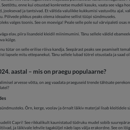
Seetõttu, enne kui otsustad konkreetse mudeli kasuks, vaata see väga hool
 jooksevad ja tantsivad. Et vältida valulikke kukkumisi vastuvõtu ajal, vali
kuku. Põlvede pikkus peaks olema ideaalne sellist tüüpi sündmuseks.
 oleks valges toonis. See on moeviga! Peale selle pole sul värvipaleti osas 
n väga elav, piira lisandeid kleidil miinimumini. Tänu sellele väldid ebame
ava külge.
inu tütar on selle erilise rõiva kandja. Seepärast peaks see peamiselt te
t lapsele mitu ettepanekut. Tänu sellele lubad tütrel otsustada ja saad olla
24. aastal – mis on praegu populaarne?
 valimisel arvesse võtta, on aeg vaadata praeguseid trende tähtsate perekon
atel?
des
 sündmusteks. Õrn, kerge, voolav ja õrnalt läikiv materjal lisab kleitidele 
mudelit Capri! See rikkalikult kaunistatud tüdruku mudel sobib suurepäras
tiivad, ja läikivale lehvile tagaküljel näeb laps välja erakordne. See on l