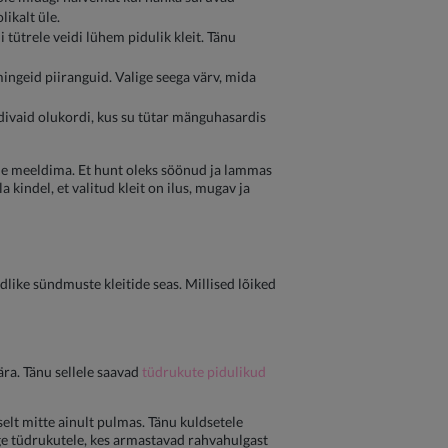
ikalt üle.
 tütrele veidi lühem pidulik kleit. Tänu
mingeid piiranguid. Valige seega värv, mida
eldivaid olukordi, kus su tütar mänguhasardis
male meeldima. Et hunt oleks söönud ja lammas
 kindel, et valitud kleit on ilus, mugav ja
dlike sündmuste kleitide seas. Millised lõiked
sära. Tänu sellele saavad
tüdrukute pidulikud
elt mitte ainult pulmas. Tänu kuldsetele
õige tüdrukutele, kes armastavad rahvahulgast