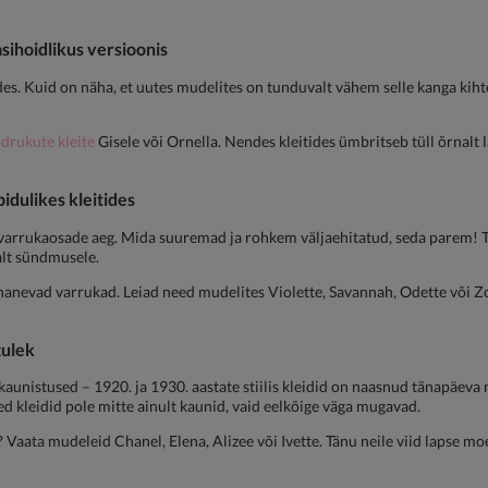
asihoidlikus versioonis
des. Kuid on näha, et uutes mudelites on tunduvalt vähem selle kanga kiht
üdrukute kleite
Gisele või Ornella. Nendes kleitides ümbritseb tüll õrnalt la
pidulikes kleitides
 varrukaosade aeg. Mida suuremad ja rohkem väljaehitatud, seda parem! T
valt sündmusele.
rnanevad varrukad. Leiad need mudelites Violette, Savannah, Odette või Zo
tulek
kaunistused – 1920. ja 1930. aastate stiilis kleidid on naasnud tänapäeva 
d kleidid pole mitte ainult kaunid, vaid eelkõige väga mugavad.
 Vaata mudeleid Chanel, Elena, Alizee või Ivette. Tänu neile viid lapse moe