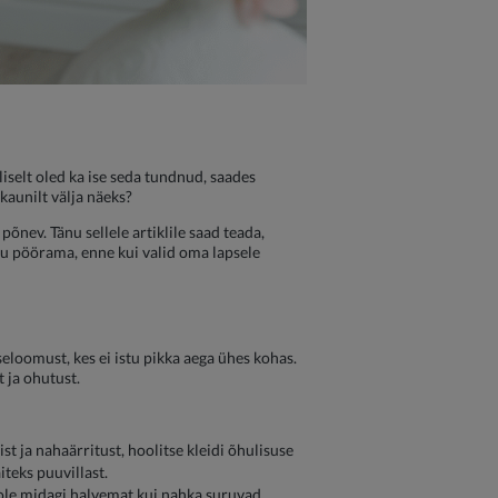
elt oled ka ise seda tundnud, saades
kaunilt välja näeks?
õnev. Tänu sellele artiklile saad teada,
u pöörama, enne kui valid oma lapsele
seloomust, kes ei istu pikka aega ühes kohas.
 ja ohutust.
t ja nahaärritust, hoolitse kleidi õhulisuse
iteks puuvillast.
Pole midagi halvemat kui nahka suruvad