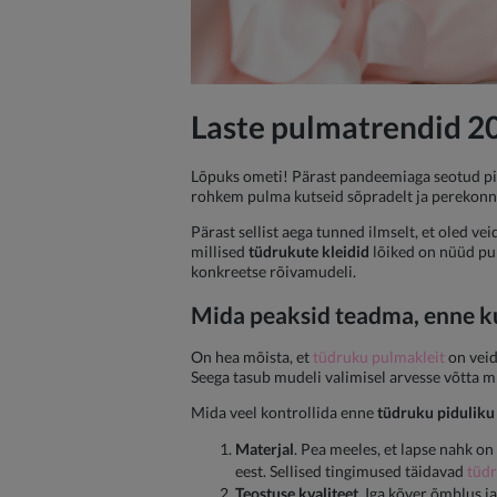
Laste pulmatrendid 2
Lõpuks ometi! Pärast pandeemiaga seotud pi
rohkem pulma kutseid sõpradelt ja perekonnalt
Pärast sellist aega tunned ilmselt, et oled ve
millised
tüdrukute kleidid
lõiked on nüüd pul
konkreetse rõivamudeli.
Mida peaksid teadma, enne k
On hea mõista, et
tüdruku pulmakleit
on veid
Seega tasub mudeli valimisel arvesse võtta mi
Mida veel kontrollida enne
tüdruku piduliku 
Materjal
. Pea meeles, et lapse nahk on
eest. Sellised tingimused täidavad
tüdr
Teostuse kvaliteet
. Iga kõver õmblus 