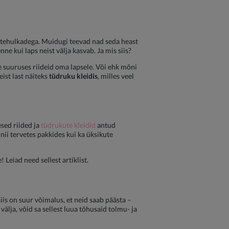
iietehulkadega. Muidugi teevad nad seda heast
nne kui laps neist välja kasvab. Ja mis siis?
ie suuruses riideid oma lapsele. Või ehk mõni
eist last näiteks
tüdruku kleidis
, milles veel
esed riided ja
tüdrukute kleidid
antud
nii tervetes pakkides kui ka üksikute
 Leiad need sellest artiklist.
iis on suur võimalus, et neid saab päästa –
 välja, võid sa sellest luua tõhusaid tolmu- ja