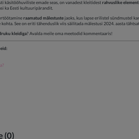
sti käsitööhuviliste emade seas, on vanadest kleitidest
rahvuslike element
si ka Eesti kultuuripärandit.
bertöötamine
raamatud mälestuste
jaoks, kus lapse erilistel sündmustel ka
 kohta. See on eriti tähenduslik viis säilitada mälestusi 2024. aasta täht
druku kleidiga
? Avalda meile oma meetodid kommentaaris!
eid:
ha?
 (0)