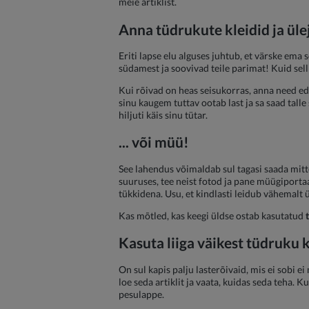
meie artiklist.
Anna tüdrukute kleidid ja üle
Eriti lapse elu alguses juhtub, et värske em
südamest ja soovivad teile parimat! Kuid sellis
Kui rõivad on heas seisukorras, anna need eda
sinu kaugem tuttav ootab last ja sa saad talle
hiljuti käis sinu tütar.
... või müü!
See lahendus võimaldab sul tagasi saada mitte 
suuruses, tee neist fotod ja pane müügiporta
tükkidena. Usu, et kindlasti leidub vähemalt 
Kas mõtled, kas keegi üldse ostab kasutatud
Kasuta liiga väikest tüdruku k
On sul kapis palju lasterõivaid, mis ei sobi 
loe seda artiklit ja vaata, kuidas seda teha. K
pesulappe.