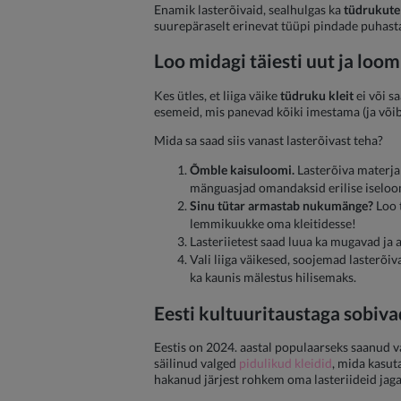
Enamik lasterõivaid, sealhulgas ka
tüdrukute
suurepäraselt erinevat tüüpi pindade puhasta
Loo midagi täiesti uut ja loom
Kes ütles, et liiga väike
tüdruku kleit
ei või s
esemeid, mis panevad kõiki imestama (ja võib
Mida sa saad siis vanast lasterõivast teha?
Õmble kaisuloomi.
Lasterõiva materjal
mänguasjad omandaksid erilise iseloom
Sinu tütar armastab nukumänge?
Loo t
lemmikuukke oma kleitidesse!
Lasteriietest saad luua ka mugavad ja
Vali liiga väikesed, soojemad lasterõiv
ka kaunis mälestus hilisemaks.
Eesti kultuuritaustaga sobiva
Eestis on 2024. aastal populaarseks saanud va
säilinud valged
pidulikud kleidid
, mida kasut
hakanud järjest rohkem oma lasteriideid jag