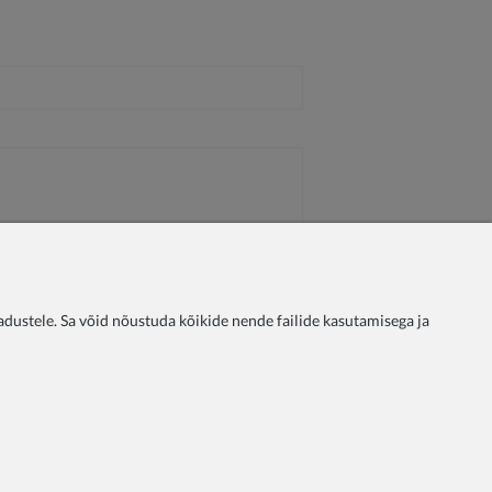
ustele. Sa võid nõustuda kõikide nende failide kasutamisega ja
oliitika
Tingimused
Makseviisid