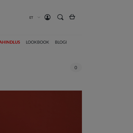
Loo konto
Logi sisse
ET
AHINDLUS
LOOKBOOK
BLOGI
0