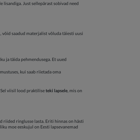
e lisandiga. Just sellepärast sobivad need
 võid saadud materjalist võluda täiesti uusi
okku ja täida pehmendusega. Et uued
imustuses, kui saab riietada oma
el viisil lood praktilise
teki lapsele
, mis on
riided ringlusse lasta. Eriti hinnas on hästi
stliku moe eeskujul on Eesti lapsevanemad