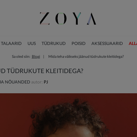
 TALAARID
UUS
TÜDRUKUD
POISID
AKSESSUAARID
ALL
Sa oled siin:
Blogi
Mida teha väikseks jäänud tüdrukute kleitidega?
JÕULUKOLLEKTSIOON
UD TÜDRUKUTE KLEITIDEGA?
 JA NÕUANDED
autor:
PJ