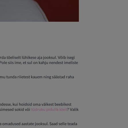
a tõeliselt lühikese aja jooksul. Võib isegi
Pole siis ime, et sul on kahju nendest imeliste
õmu tunda riietest kauem ning säästad raha
desse, kui hoidsid oma väikest beebikest
esimesed sokid või
tüdruku pidulik kleit
? Valik
ma omadused aastate jooksul. Saad selle teada