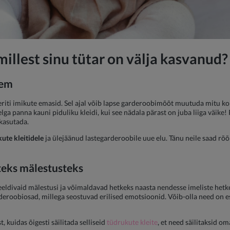
millest sinu tütar on välja kasvanud?
eem
riti imikute emasid. Sel ajal võib lapse garderoobimõõt muutuda mitu kord
lga panna kauni piduliku kleidi, kui see nädala pärast on juba liiga väike! 
 kasutada.
ute kleitidele
ja ülejäänud lastegarderoobile uue elu. Tänu neile saad rõ
ateks mälestusteks
eldivaid mälestusi ja võimaldavad hetkeks naasta nendesse imeliste hetke
arderoobiosad, millega seostuvad erilised emotsioonid. Võib-olla need on 
t, kuidas õigesti säilitada selliseid
tüdrukute kleite
, et need säilitaksid o