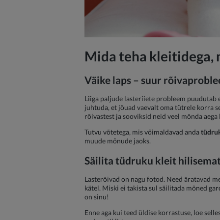
Mida teha kleitidega, 
Väike laps – suur rõivaprobl
Liiga paljude lasteriiete probleem puudutab e
juhtuda, et jõuad vaevalt oma tütrele korra se
rõivastest ja sooviksid neid veel mõnda aega
Tutvu võtetega, mis võimaldavad anda
tüdruk
muude mõnude jaoks.
Säilita tüdruku kleit hilisem
Lasterõivad on nagu fotod. Need äratavad me
kätel. Miski ei takista sul säilitada mõned g
on sinu!
Enne aga kui teed üldise korrastuse, loe selles