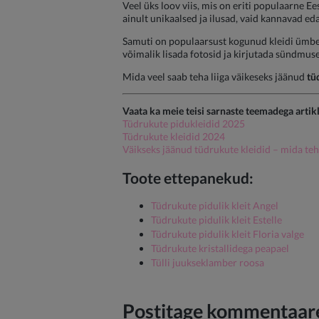
Veel üks loov viis, mis on eriti populaarne Ee
ainult unikaalsed ja ilusad, vaid kannavad eda
Samuti on populaarsust kogunud kleidi üm
võimalik lisada fotosid ja kirjutada sündmuse
Mida veel saab teha liiga väikeseks jäänud
tü
Vaata ka meie teisi sarnaste teemadega artikl
Tüdrukute pidukleidid 2025
Tüdrukute kleidid 2024
Väikseks jäänud tüdrukute kleidid – mida te
Toote ettepanekud:
Tüdrukute pidulik kleit Angel
Tüdrukute pidulik kleit Estelle
Tüdrukute pidulik kleit Floria valge
Tüdrukute kristallidega peapael
Tülli juukseklamber roosa
Postitage kommentaare