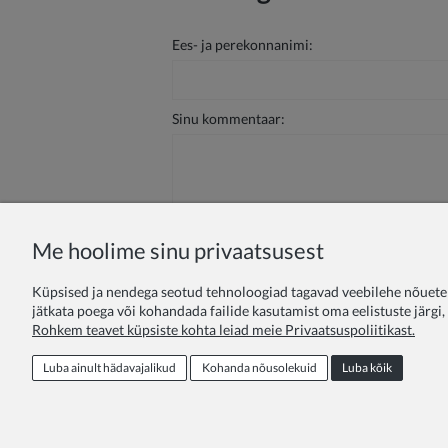
Ees- ja perekonnanimi:
Sinu kommentaar:
Me hoolime sinu privaatsusest
Saada
Küpsised ja nendega seotud tehnoloogiad tagavad veebilehe nõuetek
jätkata poega või kohandada failide kasutamist oma eelistuste järgi
Rohkem teavet küpsiste kohta leiad meie Privaatsuspoliitikast.
Lojaalsusprogramm
Pakkumine haridusas
Luba ainult hädavajalikud
Kohanda nõusolekuid
Luba kõik