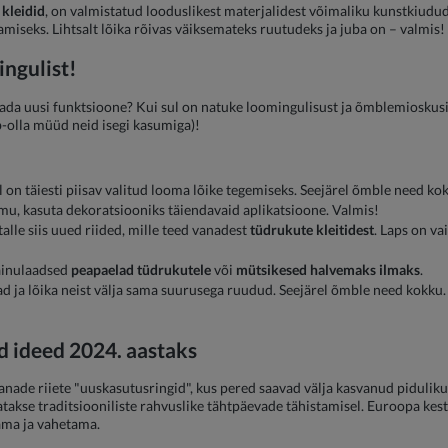
 kleidid
, on valmistatud looduslikest materjalidest võimaliku kunstkiudud
miseks. Lihtsalt lõika rõivas väiksemateks ruutudeks ja juba on – valmis!
ingulist!
aada uusi funktsioone? Kui sul on natuke loomingulisust ja õmblemioskusi,
-olla müüd neid isegi kasumiga)!
 on täiesti piisav valitud looma lõike tegemiseks. Seejärel õmble need k
u, kasuta dekoratsiooniks täiendavaid aplikatsioone. Valmis!
alle siis uued riided, mille teed vanadest
tüdrukute kleitidest
. Laps on va
 ainulaadsed
peapaelad tüdrukutele
või
mütsikesed halvemaks ilmaks
.
ad ja lõika neist välja sama suurusega ruudud. Seejärel õmble need kokku. S
d ideed 2024. aastaks
nade riiete "uuskasutusringid", kus pered saavad välja kasvanud pidulikud 
atakse traditsiooniliste rahvuslike tähtpäevade tähistamisel. Euroopa ke
ama ja vahetama.