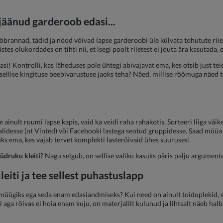
jäänud garderoob edasi...
a sõbrannad, tädid ja nõod võivad lapse garderoobi üle külvata tohutute r
tes olukordades on tihti nii, et isegi poolt riietest ei jõuta ära kasutada, e
si! Kontrolli, kas läheduses pole ühtegi abivajavat ema, kes otsib just te
 sellise kingituse beebivarustuse jaoks teha? Näed, millise rõõmuga näed t
ainult ruumi lapse kapis, vaid ka veidi raha rahakotis. Sorteeri liiga väik
alidesse (nt Vinted) või Facebooki lastega seotud gruppidesse. Saad müüa 
üks ema, kes vajab tervet komplekti lasterõivaid ühes suuruses!
tüdruku kleiti
? Nagu selgub, on sellise valiku kasuks päris palju argumente!
leiti ja tee sellest puhastuslapp
ei müügiks ega seda enam edasiandmiseks? Kui need on ainult toiduplekid, s
ui aga rõivas ei hoia enam kuju, on materjalilt kulunud ja lihtsalt näeb halb