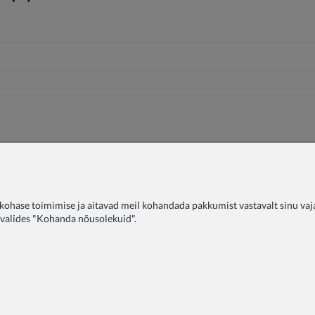
ohase toimimise ja aitavad meil kohandada pakkumist vastavalt sinu vajad
, valides "Kohanda nõusolekuid".
utustele
Blog
KKK
Tagastused
Meie kohta
Privaatsusp
Tarneinfo
Kaebused
Kontakt
COPYRIGHT © 2026 ZOYA GROUP