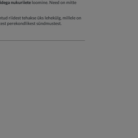
idega nukuriiete
loomine. Need on mitte
ntud riidest tehakse üks lehekülg, millele on
satest perekondlikest sündmustest.