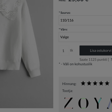
Hind:
*
Suurus:
*
Värv:
tk
Lisa ostukorvi
Saate
1125
punkti [
*
- Väli on kohustuslik
Hinnang:
Tootja: