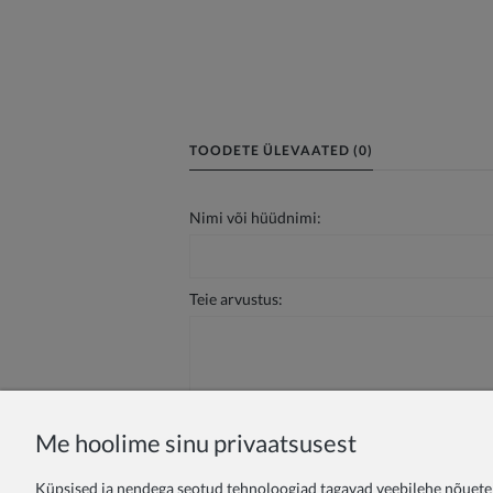
TOODETE ÜLEVAATED (0)
Nimi või hüüdnimi:
Teie arvustus:
Me hoolime sinu privaatsusest
Saada
Küpsised ja nendega seotud tehnoloogiad tagavad veebilehe nõuetek