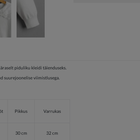
äraselt piduliku kleidi täienduseks.
 suurejoonelise viimistlusega.
õt
Pikkus
Varrukas
30 cm
32 cm