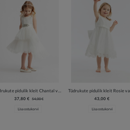
Tüdrukute pidulik kleit Chantal valge
Tüdrukute pidulik kleit Rosie v
37,80 €
43,00 €
54,00 €
Lisa ostukorvi
Lisa ostukorvi