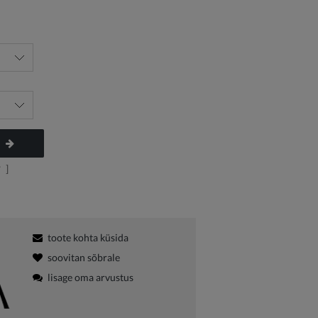
?
]
toote kohta küsida
soovitan sõbrale
lisage oma arvustus