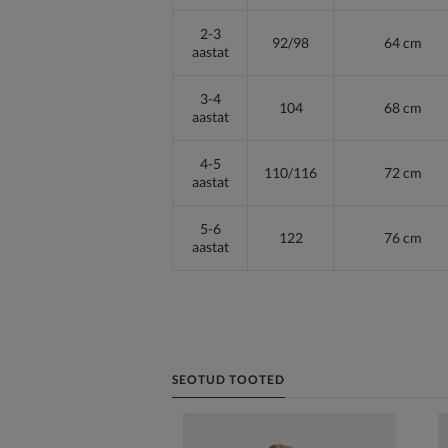
2-3
92/98
64 cm
aastat
3-4
104
68 cm
aastat
4-5
110/116
72 cm
aastat
5-6
122
76 cm
aastat
SEOTUD TOOTED