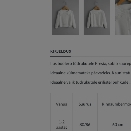
KIRJELDUS
Ilus boolero tüdrukutele Fresia, sobib suurep
Ideaalne külmemateks päevadeks. Kaunistatud
Ideaalne valik tüdrukutele erilistel puhkudel.
Vanus
Suurus
Rinnaümbermõ
1-2
80/86
60 cm
aastat