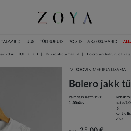
 TALAARID
UUS
TÜDRUKUD
POISID
AKSESSUAARID
ALL
Sa oled siin:
TÜDRUKUD
Bolerojakid ja mantlid
Bolero jakk tüdrukule Frezja
JÕULUKOLLEKTSIOON
SOOVINIMEKIRJA LISAMA
Bolero jakk t
Valmistub saatmiseks:
Kohaleto
1 tööpäev
alates 7,0
kontrolli
viise
Hind ei sisalda võimalikke maksekulusid
25,00 €