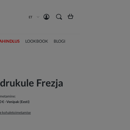
Loo konto
Logi sisse
ET
AHINDLUS
LOOKBOOK
BLOGI
üdrukule Frezja
imetamine:
0 €
- Venipak
(Eesti)
ge kohaletoimetamise