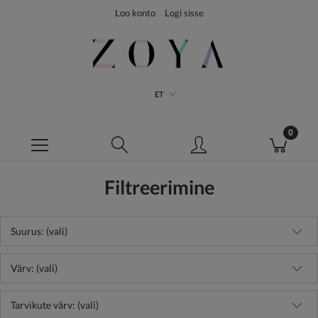
Loo konto
Logi sisse
ET
Filtreerimine
Suurus: (vali)
Värv: (vali)
Tarvikute värv: (vali)