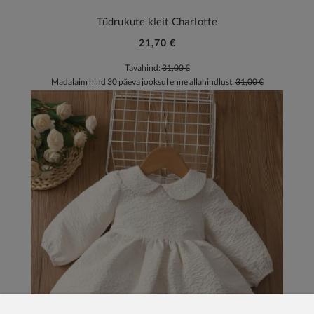
Tüdrukute kleit Charlotte
21,70 €
Tavahind:
31,00 €
Madalaim hind 30 päeva jooksul enne allahindlust:
31,00 €