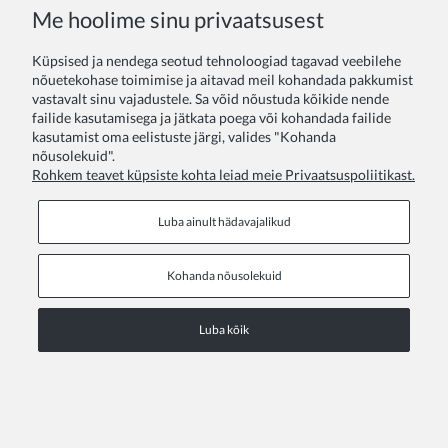
Me hoolime sinu privaatsusest
Küpsised ja nendega seotud tehnoloogiad tagavad veebilehe
nõuetekohase toimimise ja aitavad meil kohandada pakkumist
vastavalt sinu vajadustele. Sa võid nõustuda kõikide nende
failide kasutamisega ja jätkata poega või kohandada failide
kasutamist oma eelistuste järgi, valides "Kohanda
nõusolekuid".
Rohkem teavet küpsiste kohta leiad meie Privaatsuspoliitikast.
Tüdrukute kleit Nadine
Luba ainult hädavajalikud
34,00 €
Kohanda nõusolekuid
ERIPAKKUMINE
Luba kõik