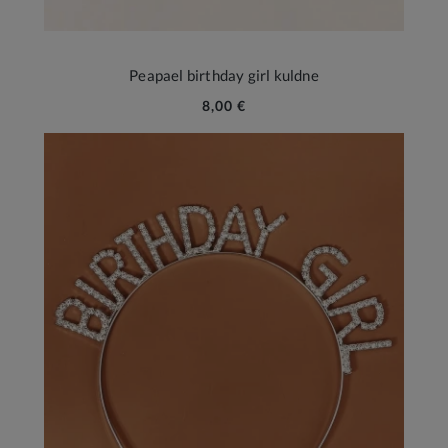
Peapael birthday girl kuldne
8,00 €