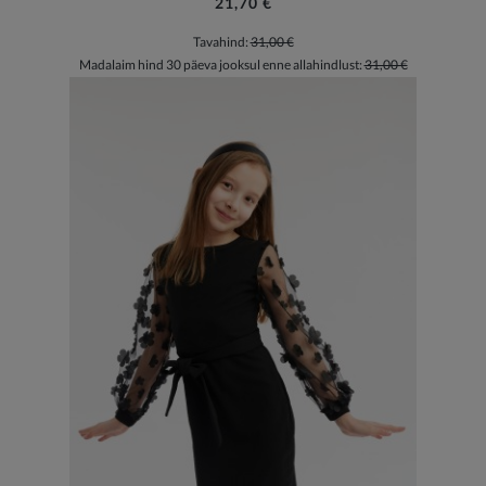
21,70 €
Tavahind:
31,00 €
Madalaim hind 30 päeva jooksul enne allahindlust:
31,00 €