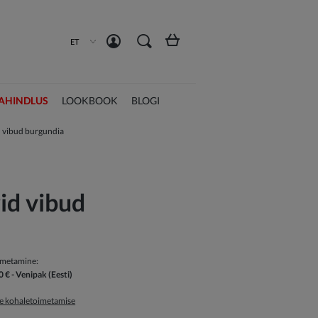
Loo konto
Logi sisse
ET
AHINDLUS
LOOKBOOK
BLOGI
 vibud burgundia
id vibud
imetamine:
0 €
- Venipak
(Eesti)
ge kohaletoimetamise