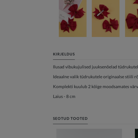
KIRJELDUS
Ilusad vibukujulised juuksenõelad tüdrukutel
Ideaalne valik tüdrukutele originaalse stiili 
Komplekti kuulub 2 kõige moodsamates värv
Laius - 8 cm
SEOTUD TOOTED