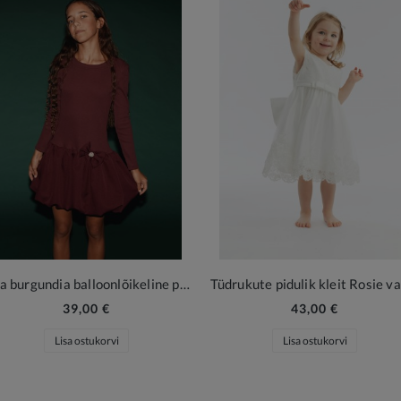
Aria burgundia balloonlõikeline pidulik kleit tüdrukule
Tüdrukute pidulik kleit Rosie v
39,00 €
43,00 €
Lisa ostukorvi
Lisa ostukorvi