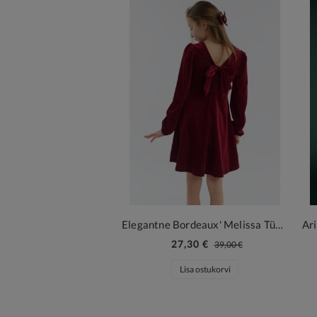
Elegantne Bordeaux' Melissa Tüdrukute Kleit
27,30 €
39,00 €
Lisa ostukorvi