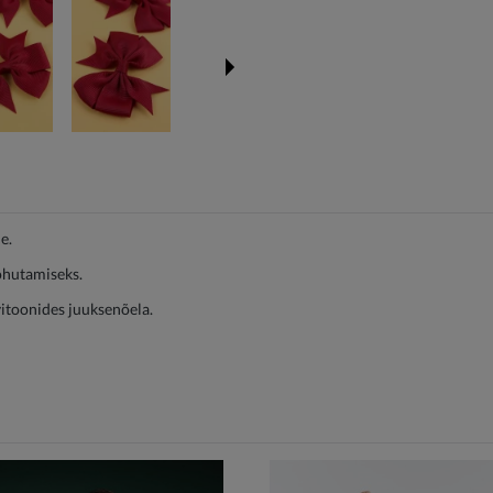
e.
rõhutamiseks.
itoonides juuksenõela.