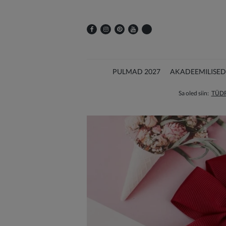
PULMAD 2027
AKADEEMILISED
Sa oled siin:
TÜD