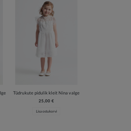
alge
Tüdrukute pidulik kleit Nina valge
25,00 €
Lisa ostukorvi