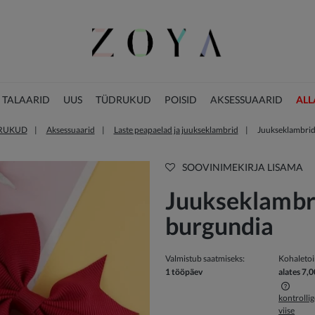
 TALAARID
UUS
TÜDRUKUD
POISID
AKSESSUAARID
ALL
RUKUD
Aksessuaarid
Laste peapaelad ja juukseklambrid
Juukseklambrid
JÕULUKOLLEKTSIOON
SOOVINIMEKIRJA LISAMA
Juukseklambr
burgundia
Valmistub saatmiseks:
Kohaleto
1 tööpäev
alates 7,0
kontrolli
viise