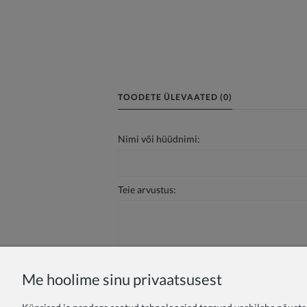
TOODETE ÜLEVAATED (0)
Nimi või hüüdnimi:
Teie arvustus:
Me hoolime sinu privaatsusest
Saada