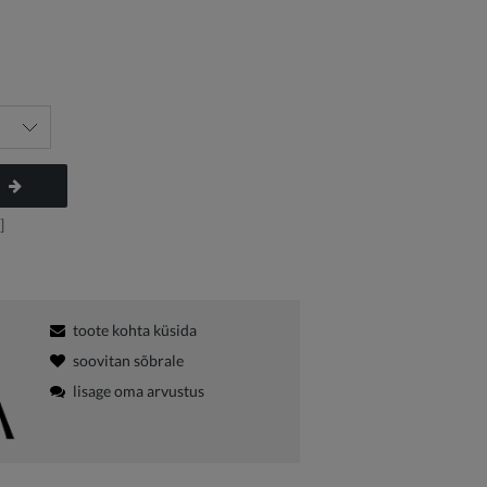
]
toote kohta küsida
soovitan sõbrale
lisage oma arvustus