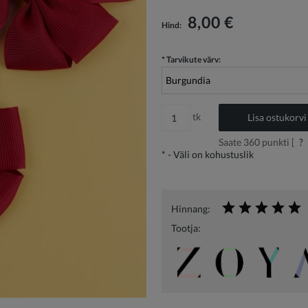
Hind ei sisalda võimalikke maksekulusid
8,00 €
Hind:
*
Tarvikute värv:
tk
Lisa ostukorvi
Saate
360
punkti [
?
*
- Väli on kohustuslik
Hinnang:
Tootja: